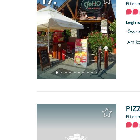
étter
Legfri
"Össze
"Amikor
PIZ
étter