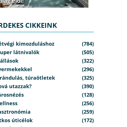
ilág elől!
RDEKES CIKKEINK
étvégi kimozduláshoz
(784)
uper látnivalók
(505)
állások
(322)
yermekekkel
(296)
rándulás, túraötletek
(325)
ová utazzak?
(390)
árosnézés
(128)
ellness
(256)
asztronómia
(259)
tkos úticélok
(172)