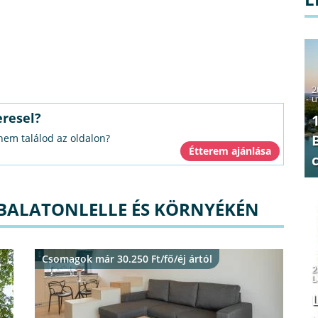
2
u
eresel?
 nem találod az oldalon?
 BALATONLELLE ÉS KÖRNYÉKÉN
Csomagok már 30.250 Ft/fő/éj ártól
2
L