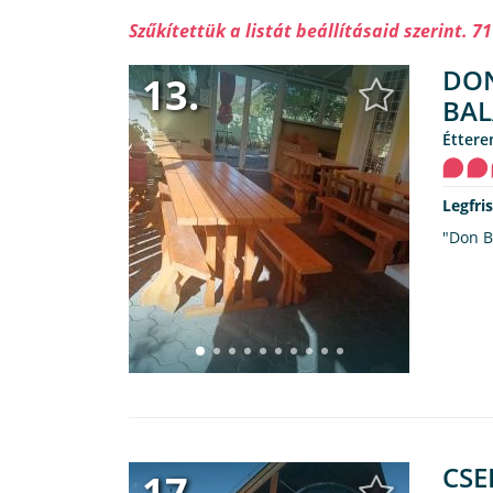
Szűkítettük a listát beállításaid szerint. 71
DON
13.
BAL
étter
Legfri
"Don Be
CSE
17.