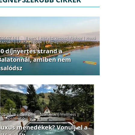
026.07.14 |
8 perc
|
Hétvégi kimozduláshoz
|
Hová
tazzak?
|
Utazási tippek
|
Legnépszerűbb
10 díjnyertes strand a
Balatonnál, amiben nem
csalódsz
026.07.21 |
7 perc
|
Szállások
|
Wellness
|
egnépszerűbb
Luxus menedékek? Vonulj el a