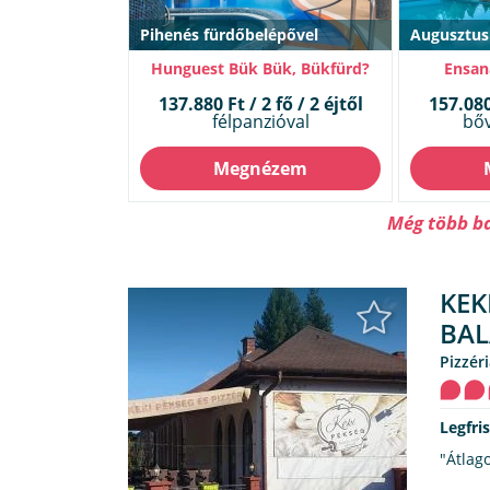
Pihenés fürdőbelépővel
Augusztus
Hunguest Bük Bük, Bükfürd?
Ensan
137.880 Ft / 2 fő / 2 éjtől
157.080 
félpanzióval
bőv
Megnézem
Még több bal
KEK
BAL
pizzé
Legfri
"Átlag