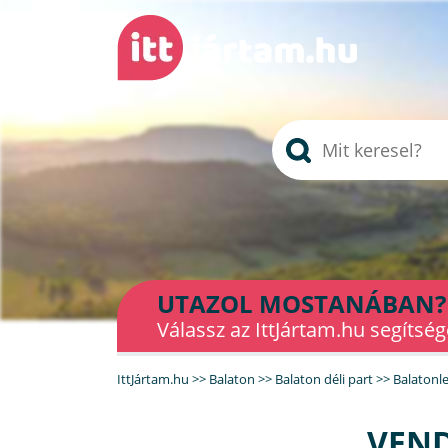
UTAZOL MOSTANÁBAN?
Válassz az IttJártam.hu segítség
IttJártam.hu
>>
Balaton
>>
Balaton déli part
>>
Balatonle
VEND