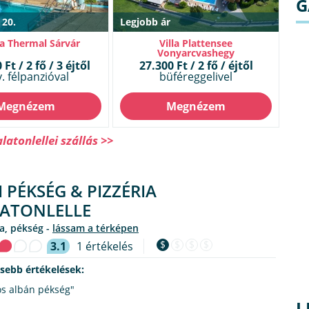
G
 20.
Legjobb ár
a Thermal Sárvár
Villa Plattensee
Vonyarcvashegy
Ft / 2 fő / 3 éjtől
27.300 Ft / 2 fő / éjtől
. félpanzióval
büféreggelivel
Megnézem
Megnézem
atonlellei szállás >>
I PÉKSÉG & PIZZÉRIA
ATONLELLE
ria, pékség -
lássam a térképen
$
$
$
$
3.1
1 értékelés
ssebb értékelések:
os albán pékség"
L