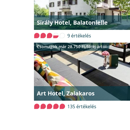
Sirály Hotel, Balatonlelle
9 értékelés
Csomagok már 28.750 Ft/fő/éj ártól
Art Hotel, Zalakaros
135 értékelés