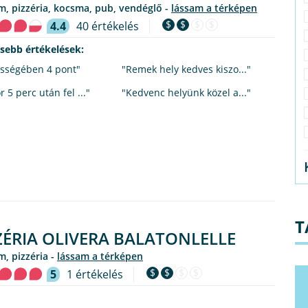
em, pizzéria, kocsma, pub, vendéglő -
lássam a térképen
$
$
$
$
4.4
40 értékelés
ssebb értékelések:
sségében 4 pont"
"Remek hely kedves kiszo..."
 5 perc után fel ..."
"Kedvenc helyünk közel a..."
T
ZÉRIA OLIVERA BALATONLELLE
em, pizzéria -
lássam a térképen
$
$
$
$
5
1 értékelés