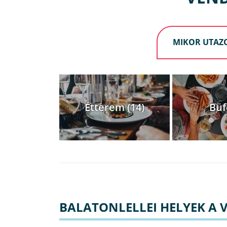
MIKOR UTAZ
Étterem (14)
Büf
BALATONLELLEI HELYEK A 