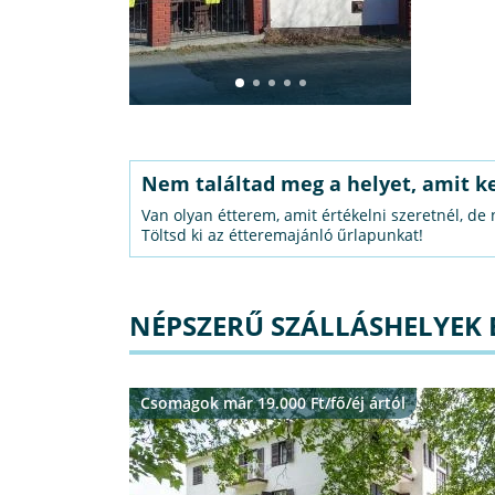
Nem találtad meg a helyet, amit k
Van olyan étterem, amit értékelni szeretnél, de
Töltsd ki az étteremajánló űrlapunkat!
NÉPSZERŰ SZÁLLÁSHELYEK
Csomagok már 19.000 Ft/fő/éj ártól