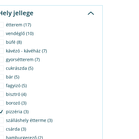
Hely jellege
étterem (17)
vendéglő (10)
büfé (8)
kávézó - kávéház (7)
gyorsétterem (7)
cukrászda (5)
bár (5)
fagyizó (5)
bisztró (4)
borozó (3)
pizzéria (3)
szálláshely étterme (3)
csárda (3)
hamburgerező (2)