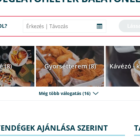
OL?
é (8)
Gyorsétterem (8)
Kávézó - k
Még több válogatás (16)
VENDÉGEK AJÁNLÁSA SZERINT
T