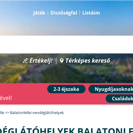
Játék
Dicsőségfal
Listáim
Értékelj!
Térképes kereső
2-3 éjszaka
Nyugdíjasokna
ével!
Családo
lle
>>
Balatonlellei vendéglátóhelyek
ÉGLÁTÓHELYEK BALATONL