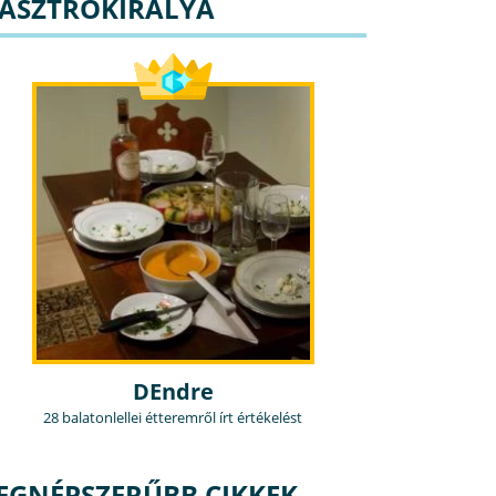
ASZTROKIRÁLYA
DEndre
28 balatonlellei étteremről írt értékelést
EGNÉPSZERŰBB CIKKEK