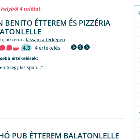
 helyből 4 találat.
 BENITO ÉTTEREM ÉS PIZZÉRIA
ATONLELLE
em, pizzéria -
lássam a térképen
$
$
$
$
4.3
4 értékelés
ssebb értékelések:
nito,egy kis span..."
HÓ PUB ÉTTEREM BALATONLELLE