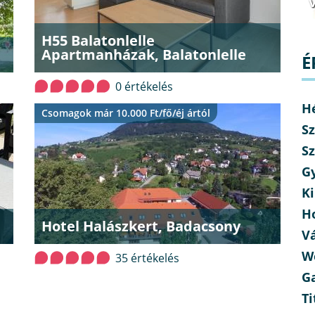
v
H55 Balatonlelle
Apartmanházak, Balatonlelle
É
0 értékelés
H
Csomagok már 10.000 Ft/fő/éj ártól
Sz
Sz
G
Ki
H
Hotel Halászkert, Badacsony
V
W
35 értékelés
G
Ti