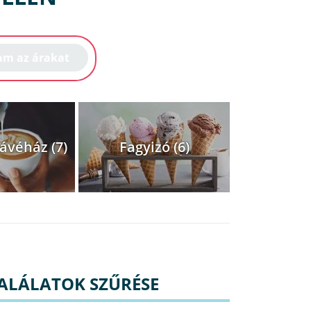
ávéház (7)
Fagyizó (6)
ALÁLATOK SZŰRÉSE