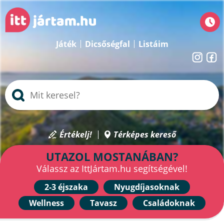
Játék
Dicsőségfal
Listáim
Értékelj!
Térképes kereső
UTAZOL MOSTANÁBAN?
Válassz az IttJártam.hu segítségével!
2-3 éjszaka
Nyugdíjasoknak
Wellness
Tavasz
Családoknak