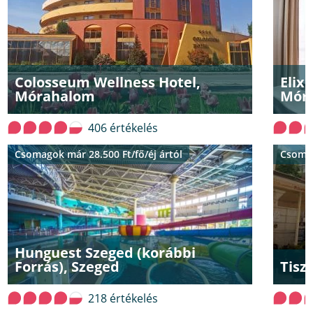
Colosseum Wellness Hotel,
Elix
Mórahalom
Mór
406 értékelés
Csomagok már 28.500 Ft/fő/éj ártól
Csomag
Hunguest Szeged (korábbi
Forrás), Szeged
Tisz
218 értékelés