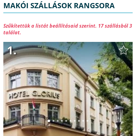
MAKÓI SZÁLLÁSOK RANGSORA
Szűkítettük a listát beállításaid szerint. 17 szállásból 3
találat.
1.