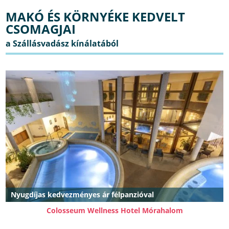
MAKÓ ÉS KÖRNYÉKE KEDVELT
CSOMAGJAI
Nyugdíjas kedvezményes ár félpanzióval
Colosseum Wellness Hotel Mórahalom