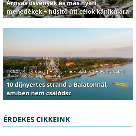
Árnyas ösvények és más nyári
menedékek − hűsítő úti célok kánikulára
2026.07.14 |
8 perc
|
Hétvégi kimozduláshoz
|
Hová utazzak?
|
Utazási tippek
|
Legnépszerűbb
10 díjnyertes strand a Balatonnál,
amiben nem csalódsz
ÉRDEKES CIKKEINK