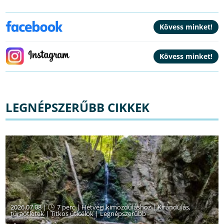
LEGNÉPSZERŰBB CIKKEK
2026.07.08 |
7 perc
|
Hétvégi kimozduláshoz
|
Kirándulás,
túraötletek
|
Titkos úticélok
|
Legnépszerűbb