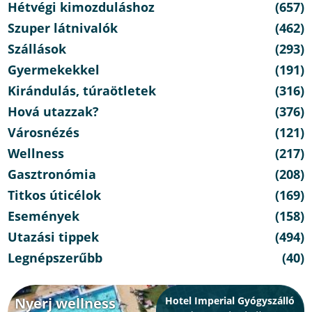
Hétvégi kimozduláshoz
(657)
Szuper látnivalók
(462)
Szállások
(293)
Gyermekekkel
(191)
Kirándulás, túraötletek
(316)
Hová utazzak?
(376)
Városnézés
(121)
Wellness
(217)
Gasztronómia
(208)
Titkos úticélok
(169)
Események
(158)
Utazási tippek
(494)
Legnépszerűbb
(40)
Nyerj wellness
Hotel Imperial Gyógyszálló