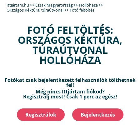
IttJártam.hu
>>
Észak Magyarország
>>
Hollóháza
>>
Országos Kéktúra, túraútvonal
>>
Fotó feltöltés
FOTÓ FELTÖLTÉS:
ORSZÁGOS KÉKTÚRA,
TÚRAÚTVONAL
HOLLÓHÁZA
Fotókat csak bejelentkezett felhasználók tölthetnek
fel!
Még nincs Ittjártam fiókod?
Regisztrálj most! Csak 1 perc az egész!