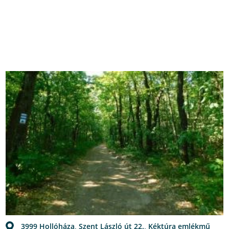
3999 Hollóháza, Szent László út 22., Kéktúra emlékmű