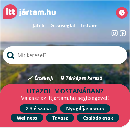
Játék
Dicsőségfal
Listáim
Értékelj!
Térképes kereső
UTAZOL MOSTANÁBAN?
Válassz az IttJártam.hu segítségével!
2-3 éjszaka
Nyugdíjasoknak
Wellness
Tavasz
Családoknak