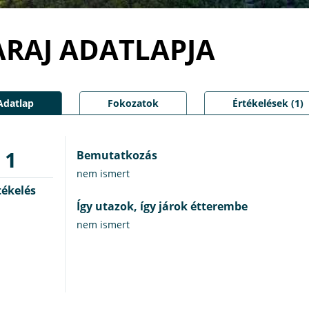
ARAJ ADATLAPJA
Adatlap
Fokozatok
Értékelések (1)
1
Bemutatkozás
nem ismert
tékelés
Így utazok, így járok étterembe
nem ismert