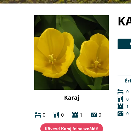
K
Ér
0
Karaj
0
1
0
0
0
1
0
Kövesd Karaj felhasználót!