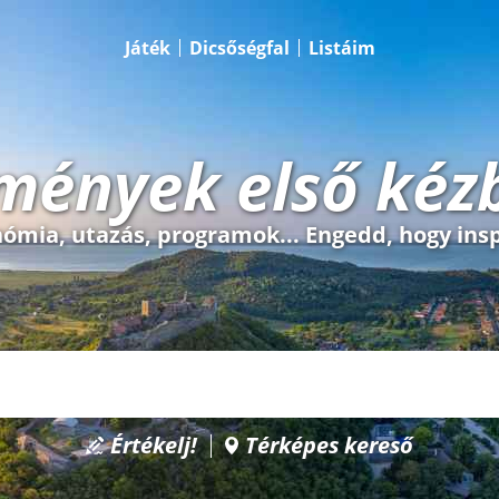
Játék
Dicsőségfal
Listáim
mények első kéz
ómia, utazás, programok... Engedd, hogy insp
Értékelj!
Térképes kereső