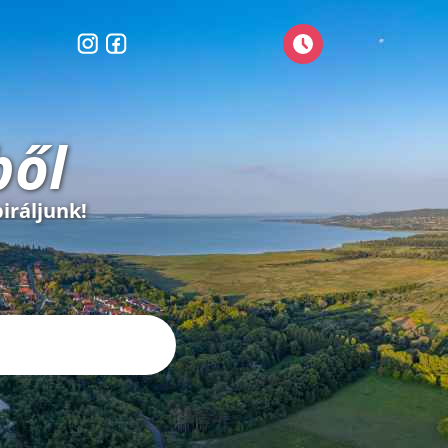
ből
iráljunk!