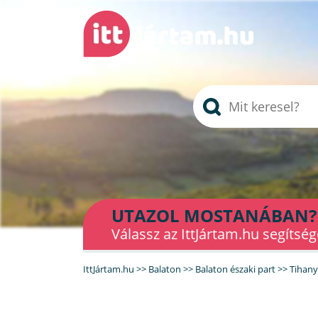
UTAZOL MOSTANÁBAN?
Válassz az IttJártam.hu segítség
IttJártam.hu
>>
Balaton
>>
Balaton északi part
>>
Tihany