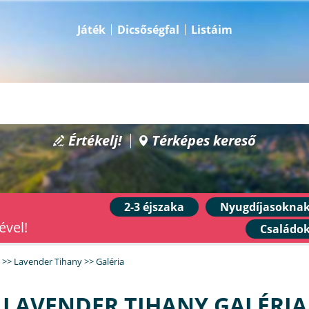
Játék
Dicsőségfal
Listáim
Értékelj!
Térképes kereső
2-3 éjszaka
Nyugdíjasokna
ével!
Családo
>>
Lavender Tihany
>>
Galéria
LAVENDER TIHANY GALÉRIA