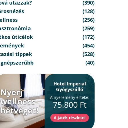
ová utazzak?
(390)
árosnézés
(128)
ellness
(256)
asztronómia
(259)
tkos úticélok
(172)
semények
(454)
azási tippek
(528)
egnépszerűbb
(40)
Hotel Imperial
Gyógyszálló
Nyerj
A nyeremény értéke:
wellness
75.800 Ft
hétvégét!