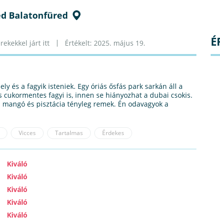
ed Balatonfüred
É
ekekkel járt itt
Értékelt: 2025. május 19.
 és a fagyik isteniek. Egy óriás ősfás park sarkán áll a
 és cukormentes fagyi is, innen se hiányozhat a dubai csokis.
es mangó és pisztácia tényleg remek. Én odavagyok a
Vicces
Tartalmas
Érdekes
Kiváló
Kiváló
Kiváló
Kiváló
Kiváló