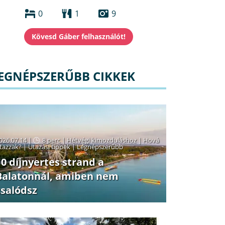
0
1
9
EGNÉPSZERŰBB CIKKEK
026.07.14 |
8 perc
|
Hétvégi kimozduláshoz
|
Hová
tazzak?
|
Utazási tippek
|
Legnépszerűbb
10 díjnyertes strand a
Balatonnál, amiben nem
csalódsz