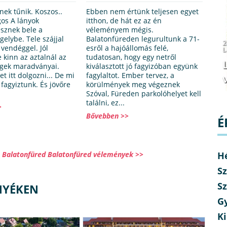
nek tűnik. Koszos..
Ebben nem értünk teljesen egyet
gos A lányok
itthon, de hát ez az én
esznek bele a
véleményem mégis.
égelybe. Tele szájjal
Balatonfüreden legurultunk a 71-
2
 vendéggel. Jól
esről a hajóállomás felé,
L
 kinn az aztalnál az
tudatosan, hogy egy netről
gek maradványai.
kiválasztott jó fagyizóban együnk
et itt dolgozni... De mi
fagylaltot. Ember tervez, a
v
fagyiztunk. És jövőre
körülmények meg végeznek
Szóval, Füreden parkolóhelyet kell
találni, ez...
>
Bővebben >>
É
ró Balatonfüred Balatonfüred vélemények >>
H
Sz
Sz
NYÉKEN
G
Ki