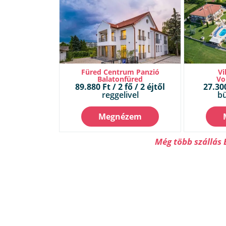
Füred Centrum Panzió
Vi
Balatonfüred
Vo
89.880 Ft / 2 fő / 2 éjtől
27.300
reggelivel
bü
Megnézem
Még több szállás