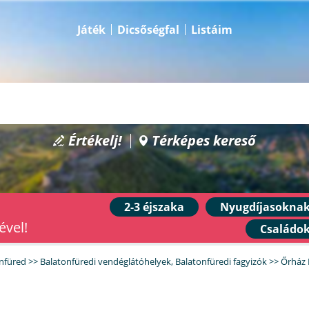
Játék
Dicsőségfal
Listáim
Értékelj!
Térképes kereső
2-3 éjszaka
Nyugdíjasokna
ével!
Családo
nfüred
>>
Balatonfüredi vendéglátóhelyek
,
Balatonfüredi fagyizók
>>
Őrház 