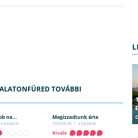
L
2
BALATONFÜRED TOVÁBBI
u
b ne...
Megizzadtunk érte
a párjával
2025.08.30
a párjával
Kiváló