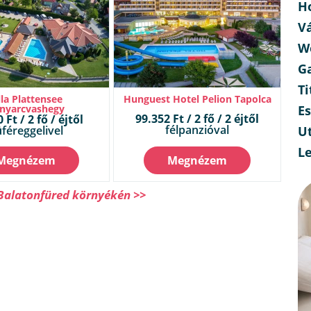
H
V
W
G
Ti
lla Plattensee
Hunguest Hotel Pelion Tapolca
nyarcvashegy
E
99.352 Ft / 2 fő / 2 éjtől
 Ft / 2 fő / éjtől
félpanzióval
féreggelivel
Ut
L
Megnézem
Megnézem
 Balatonfüred környékén >>