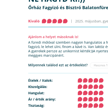
Őrház Fagyizó és Bisztró Balatonfür
Kiváló
2025. májusban, gyer
Ajánlom a helyet másoknak is!
A füredi mólóval szemben nagyon hangulatos a hely
fagyizó, le lehet ülni, finom a kávé is. Van laktóz
A gyerekek persze az unikornist kérték:))A nyert
meggyes marcipánért.
Milyennek találod ezt az értékelést?
Hasznos
1
Ételek / Italok:
Kiszolgálás:
Hangulat:
Ár / érték arány:
Tisztaság: