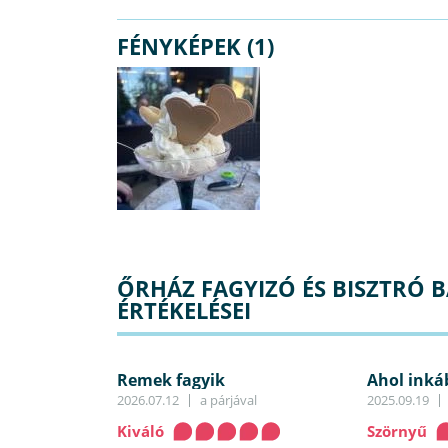
FÉNYKÉPEK (1)
ŐRHÁZ FAGYIZÓ ÉS BISZTRÓ 
ÉRTÉKELÉSEI
Remek fagyik
Ahol inkáb
2026.07.12
a párjával
2025.09.19
Kiváló
Szörnyű