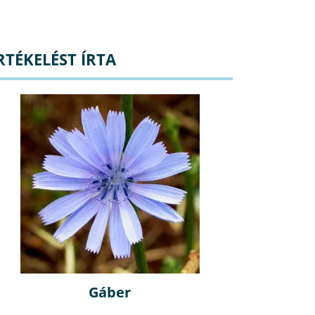
RTÉKELÉST ÍRTA
Gáber