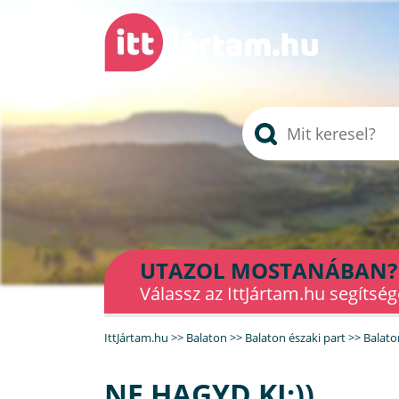
UTAZOL MOSTANÁBAN?
Válassz az IttJártam.hu segítség
IttJártam.hu
>>
Balaton
>>
Balaton északi part
>>
Balato
NE HAGYD KI:))