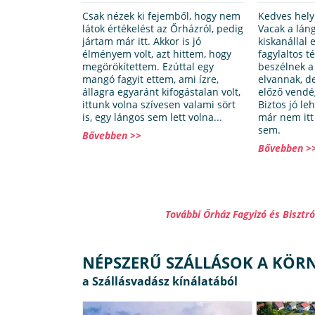
Csak nézek ki fejemből, hogy nem
Kedves hely
látok értékelést az Őrházról, pedig
Vacak a lán
jártam már itt. Akkor is jó
kiskanállal 
élményem volt, azt hittem, hogy
fagylaltos t
megörökítettem. Ezúttal egy
beszélnek a
mangó fagyit ettem, ami ízre,
elvannak, de
állagra egyaránt kifogástalan volt,
előző vendé
ittunk volna szívesen valami sört
Biztos jó leh
is, egy lángos sem lett volna...
már nem itt 
sem.
Bővebben >>
Bővebben >
További Őrház Fagyizó és Biszt
NÉPSZERŰ SZÁLLÁSOK A KÖR