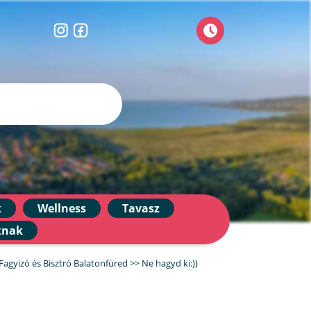
k
Wellness
Tavasz
knak
Fagyizó és Bisztró Balatonfüred
>>
Ne hagyd ki:))