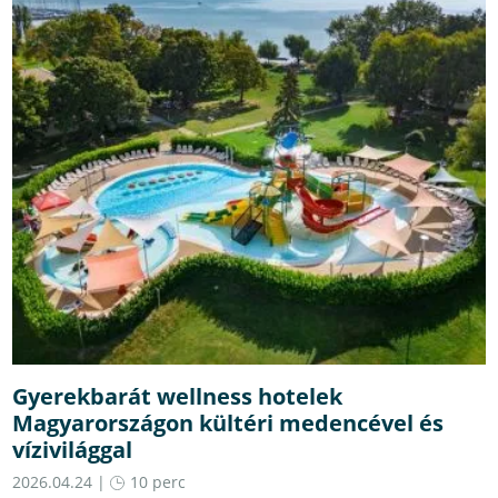
Gyerekbarát wellness hotelek
Magyarországon kültéri medencével és
vízivilággal
2026.04.24 |
10 perc