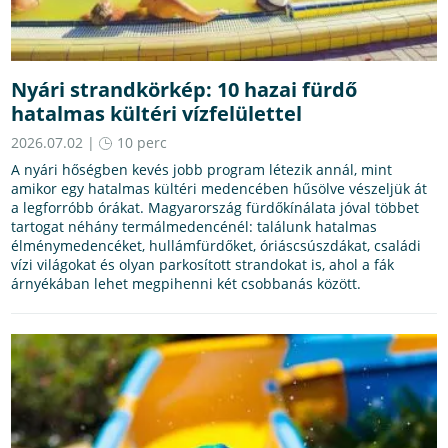
Nyári strandkörkép: 10 hazai fürdő
hatalmas kültéri vízfelülettel
2026.07.02 |
10 perc
A nyári hőségben kevés jobb program létezik annál, mint
amikor egy hatalmas kültéri medencében hűsölve vészeljük át
a legforróbb órákat. Magyarország fürdőkínálata jóval többet
tartogat néhány termálmedencénél: találunk hatalmas
élménymedencéket, hullámfürdőket, óriáscsúszdákat, családi
vízi világokat és olyan parkosított strandokat is, ahol a fák
árnyékában lehet megpihenni két csobbanás között.