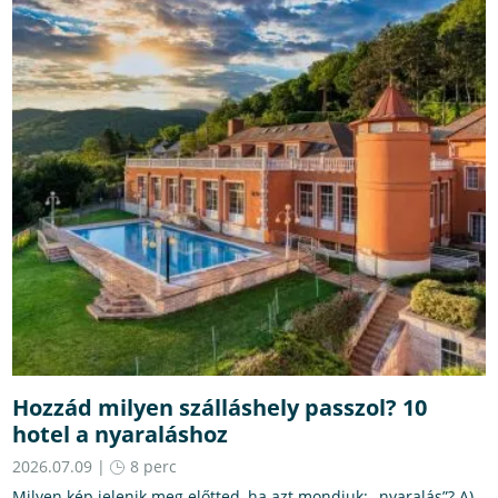
Hozzád milyen szálláshely passzol? 10
hotel a nyaraláshoz
2026.07.09 |
8 perc
Milyen kép jelenik meg előtted, ha azt mondjuk: „nyaralás”? A)