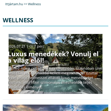
IttJártam.hu
>>
Wellness
WELLNESS
2026.07.21 |
7 perc
Luxus menedékek? Vonulj el
a világ elől!
Nézted már a csillagokat egy jakuzziban, szaunában ülve,
amit csak az útitársaddal kellett megosztanod? Ezúttal
olyan privát wellnesszel ellátott luxus menedékeket
hoztunk, ahol hotel színvonalon élvezheted a teljes
feltöltődés élményét.