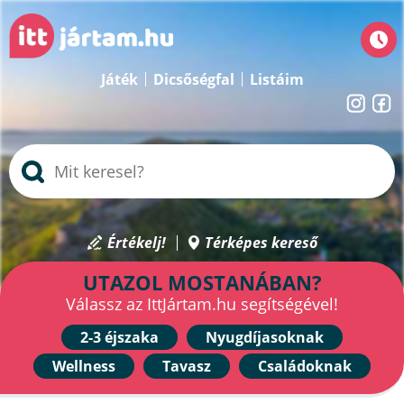
Játék
Dicsőségfal
Listáim
Értékelj!
Térképes kereső
UTAZOL MOSTANÁBAN?
Válassz az IttJártam.hu segítségével!
2-3 éjszaka
Nyugdíjasoknak
Wellness
Tavasz
Családoknak