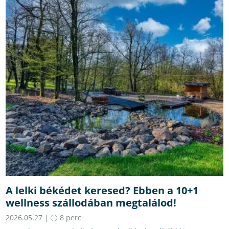
A lelki békédet keresed? Ebben a 10+1
wellness szállodában megtalálod!
2026.05.27 |
8 perc