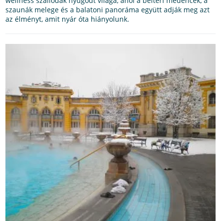
wellness szállodák nyugodt világa, ahol a beltéri medencék, a
szaunák melege és a balatoni panoráma együtt adják meg azt
az élményt, amit nyár óta hiányolunk.