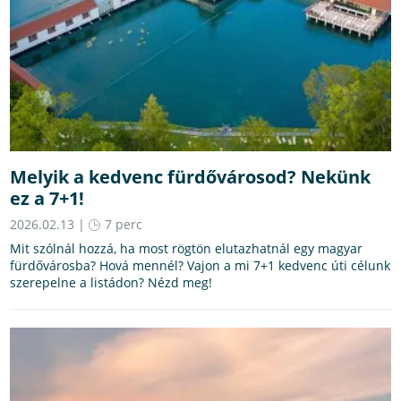
Melyik a kedvenc fürdővárosod? Nekünk
ez a 7+1!
2026.02.13 |
7 perc
Mit szólnál hozzá, ha most rögtön elutazhatnál egy magyar
fürdővárosba? Hová mennél? Vajon a mi 7+1 kedvenc úti célunk
szerepelne a listádon? Nézd meg!