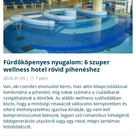
Fürdőköpenyes nyugalom: 6 szuper
wellness hotel rövid pihenéshez
2026.01.05 |
7 perc
Van, aki csendes elvonulást keres, más aktív kikapcsolódással
kombinálná a pihenést, míg sokak számára a családbarát
szolgáltatások a döntőek. Az alábbi wellness-szállodákban
közös, hogy a minőségi relaxációt változatos környezetben és
eltérő élethelyzetekhez igazítva kínálják, így nem kell
kompromisszumot kötnünk, legyen szó romantikus hétvégéről,
többgenerációs utazásról vagy egy rövid, mégis tartalmas
feltöltődésről.