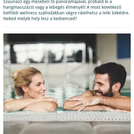
Szaunázz egy mesebeli tó panorámájával, próbáld ki a
hangmasszázst vagy a lebegés élményét! A most következő
belföldi wellness szállodákban végre rálelhetsz a lelki békédre.
Neked melyik hely lesz a kedvenced?