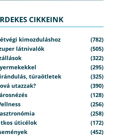
RDEKES CIKKEINK
étvégi kimozduláshoz
(782)
zuper látnivalók
(505)
zállások
(322)
yermekekkel
(295)
irándulás, túraötletek
(325)
ová utazzak?
(390)
árosnézés
(128)
ellness
(256)
asztronómia
(258)
itkos úticélok
(172)
semények
(452)