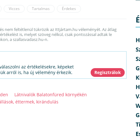
Vicces
Tartalmas
Érdekes
É
 és nem feltétlenül tükrözik az Ittjártam.hu véleményét. Az átlag
rtékelést is, melyet szöveg nélkül, csak pontozással adtak le
H
kon, a szallasvadasz.hu-n.
S
S
válaszolni az értékelésekre, képeket
G
jük arról is, ha új vélemény érkezik.
K
H
eden
Látnivalók Balatonfüred környékén
V
állások, éttermek, kirándulás
W
G
T
E