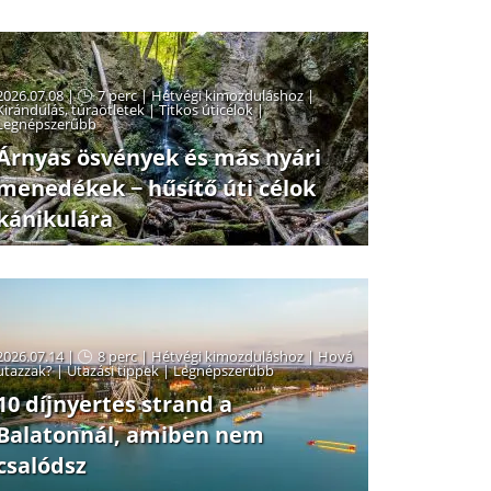
2026.07.08 |
7 perc
|
Hétvégi kimozduláshoz
|
Kirándulás, túraötletek
|
Titkos úticélok
|
Legnépszerűbb
Árnyas ösvények és más nyári
menedékek − hűsítő úti célok
kánikulára
2026.07.14 |
8 perc
|
Hétvégi kimozduláshoz
|
Hová
utazzak?
|
Utazási tippek
|
Legnépszerűbb
10 díjnyertes strand a
Balatonnál, amiben nem
csalódsz