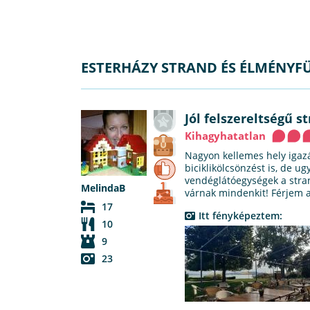
ESTERHÁZY STRAND ÉS ÉLMÉNY
Jól felszereltségű 
Kihagyhatatlan
Nagyon kellemes hely igazá
biciklikölcsönzést is, de ug
vendéglátóegységek a stra
MelindaB
várnak mindenkit! Férjem a 
17
Itt fényképeztem:
10
9
23