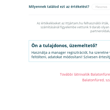
Milyennek találod ezt az értékelést?
Hasznos
Az értékeléseket az Ittjártam.hu felhasználói írták,
számításánál figyelembe vettünk 9 darab olyan é
partneroldalu
Ön a tulajdonos, üzemeltető?
Használja a manager regisztrációt, ha szeretne 
feltölteni, adatokat módosítani! Szívesen értesít
További látnivalók Balatonfür
Balatonfüred, sz