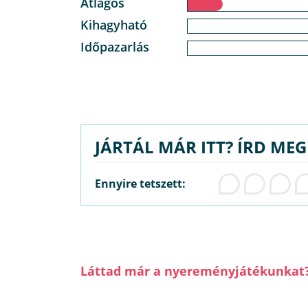
Átlagos
Kihagyható
Időpazarlás
JÁRTÁL MÁR ITT? ÍRD ME
Ennyire tetszett:
Láttad már a nyereményjátékunkat