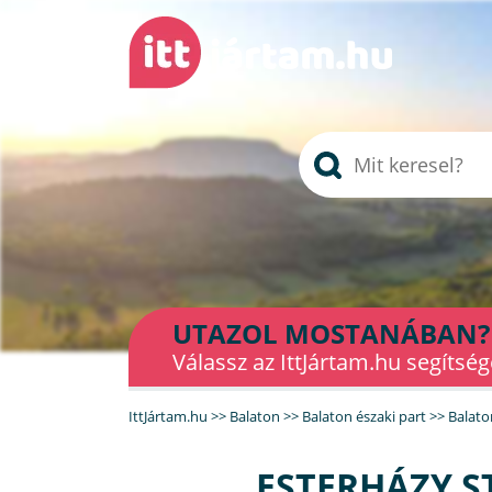
UTAZOL MOSTANÁBAN?
Válassz az IttJártam.hu segítség
IttJártam.hu
>>
Balaton
>>
Balaton északi part
>>
Balato
ESTERHÁZY 