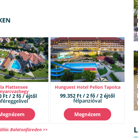
KEN
lla Plattensee
Hunguest Hotel Pelion Tapolca
nyarcvashegy
99.352 Ft / 2 fő / 2 éjtől
 Ft / 2 fő / éjtől
félpanzióval
féreggelivel
Megnézem
Megnézem
állás Balatonfüreden >>