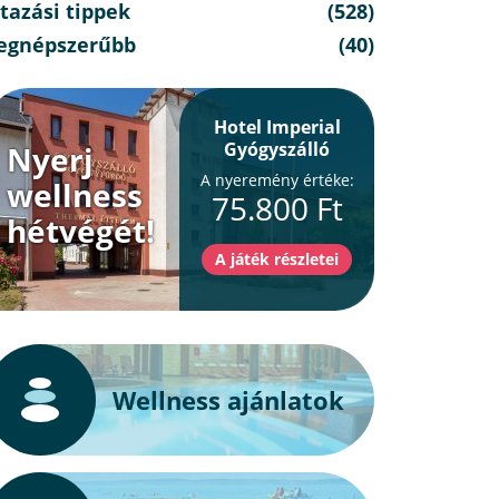
tazási tippek
(528)
egnépszerűbb
(40)
Hotel Imperial
Gyógyszálló
Nyerj
A nyeremény értéke:
wellness
75.800 Ft
hétvégét!
Wellness ajánlatok