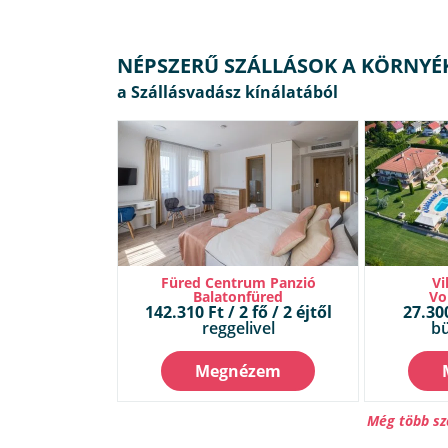
NÉPSZERŰ SZÁLLÁSOK A KÖRNYÉ
Füred Centrum Panzió
Vi
Balatonfüred
Vo
142.310 Ft / 2 fő / 2 éjtől
27.300
reggelivel
bü
Megnézem
Még több sz