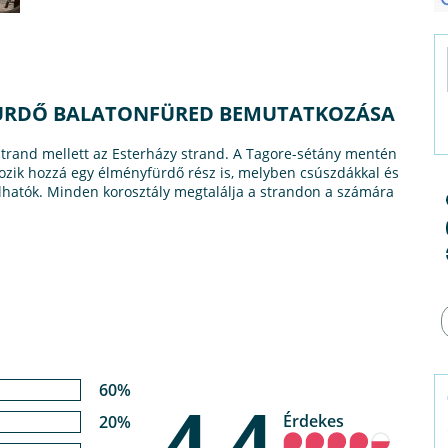
FÜRDŐ BALATONFÜRED BEMUTATKOZÁSA
strand mellett az Esterházy strand. A Tagore-sétány mentén
ozik hozzá egy élményfürdő rész is, melyben csúszdákkal és
hatók. Minden korosztály megtalálja a strandon a számára
60%
4,4
Érdekes
20%