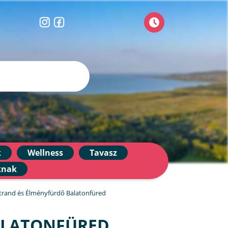
k
Wellness
Tavasz
knak
trand és Élményfürdő Balatonfüred
ALATONFÜRED