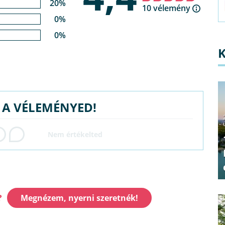
20%
10 vélemény
0%
0%
G A VÉLEMÉNYED!
?
Megnézem, nyerni szeretnék!