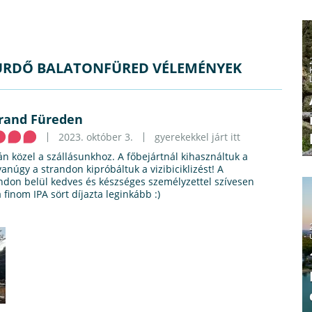
FÜRDŐ BALATONFÜRED VÉLEMÉNYEK
strand Füreden
2023. október 3.
gyerekekkel járt itt
n közel a szállásunkhoz. A főbejártnál kihasználtuk a
yanúgy a strandon kipróbáltuk a vizibiciklizést! A
ndon belül kedves és készséges személyzettel szívesen
finom IPA sört díjazta leginkább :)