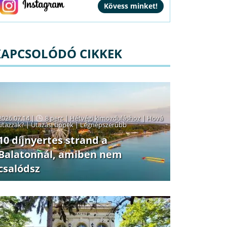
KAPCSOLÓDÓ CIKKEK
2026.07.14 |
8 perc
|
Hétvégi kimozduláshoz
|
Hová
utazzak?
|
Utazási tippek
|
Legnépszerűbb
10 díjnyertes strand a
Balatonnál, amiben nem
csalódsz