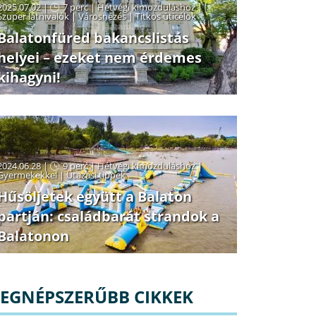
2025.07.02 |
7 perc
|
Hétvégi kimozduláshoz
|
Szuper látnivalók
|
Városnézés
|
Titkos úticélok
Balatonfüred bakancslistás
helyei – ezeket nem érdemes
kihagyni!
2024.06.28 |
9 perc
|
Hétvégi kimozduláshoz
|
Gyermekekkel
|
Utazási tippek
Hűsöljetek együtt a Balaton
partján: családbarát strandok a
Balatonon
LEGNÉPSZERŰBB CIKKEK