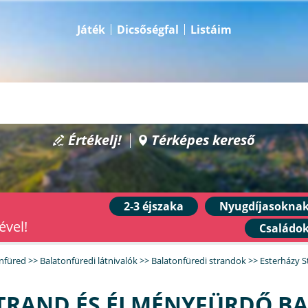
Játék
Dicsőségfal
Listáim
Értékelj!
Térképes kereső
2-3 éjszaka
Nyugdíjasokna
ével!
Családo
nfüred
>>
Balatonfüredi látnivalók
>>
Balatonfüredi strandok
>>
Esterházy S
STRAND ÉS ÉLMÉNYFÜRDŐ B