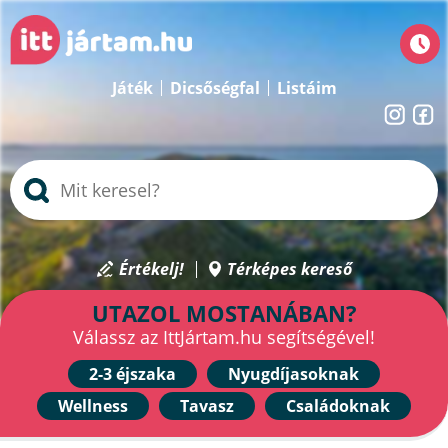
Játék
Dicsőségfal
Listáim
Értékelj!
Térképes kereső
UTAZOL MOSTANÁBAN?
Válassz az IttJártam.hu segítségével!
2-3 éjszaka
Nyugdíjasoknak
Wellness
Tavasz
Családoknak