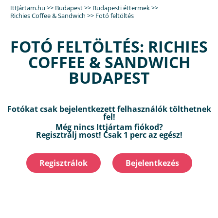
IttJártam.hu
>>
Budapest
>>
Budapesti éttermek
>>
Richies Coffee & Sandwich
>>
Fotó feltöltés
FOTÓ FELTÖLTÉS: RICHIES
COFFEE & SANDWICH
BUDAPEST
Fotókat csak bejelentkezett felhasználók tölthetnek
fel!
Még nincs Ittjártam fiókod?
Regisztrálj most! Csak 1 perc az egész!