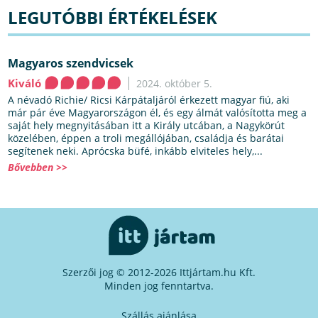
LEGUTÓBBI ÉRTÉKELÉSEK
Magyaros szendvicsek
Kiváló
2024. október 5.
A névadó Richie/ Ricsi Kárpátaljáról érkezett magyar fiú, aki
már pár éve Magyarországon él, és egy álmát valósította meg a
saját hely megnyitásában itt a Király utcában, a Nagykörút
közelében, éppen a troli megállójában, családja és barátai
segítenek neki. Aprócska büfé, inkább elviteles hely,...
Bővebben >>
Szerzői jog © 2012-2026 Ittjártam.hu Kft.
Minden jog fenntartva.
Szállás ajánlása