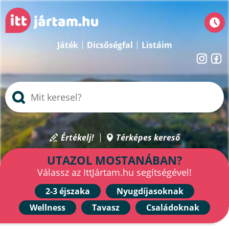
Játék
Dicsőségfal
Listáim
Értékelj!
Térképes kereső
UTAZOL MOSTANÁBAN?
Válassz az IttJártam.hu segítségével!
2-3 éjszaka
Nyugdíjasoknak
Wellness
Tavasz
Családoknak