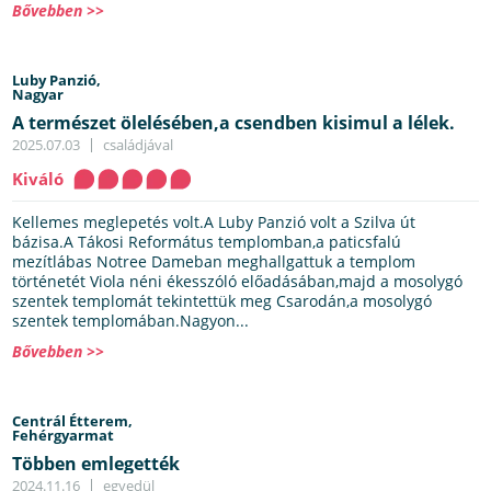
Bővebben >>
Luby Panzió,
Nagyar
A természet ölelésében,a csendben kisimul a lélek.
2025.07.03
családjával
Kiváló
Kellemes meglepetés volt.A Luby Panzió volt a Szilva út
bázisa.A Tákosi Református templomban,a paticsfalú
mezítlábas Notree Dameban meghallgattuk a templom
történetét Viola néni ékesszóló előadásában,majd a mosolygó
szentek templomát tekintettük meg Csarodán,a mosolygó
szentek templomában.Nagyon...
Bővebben >>
Centrál Étterem,
Fehérgyarmat
Többen emlegették
2024.11.16
egyedül