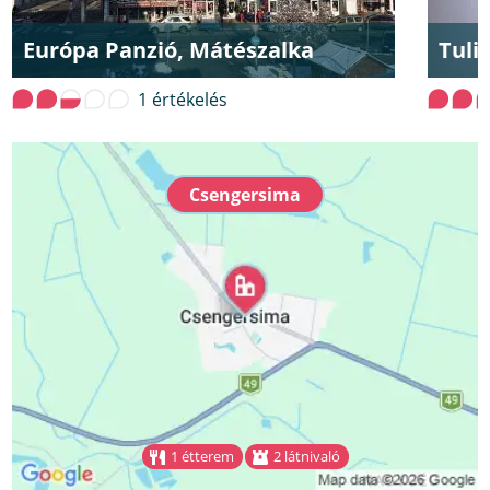
Európa Panzió, Mátészalka
Tuli
1 értékelés
Csengersima
1 étterem
2 látnivaló