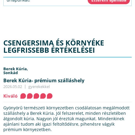
CSENGERSIMA ÉS KÖRNYÉKE
LEGFRISSEBB ÉRTÉKELÉSEI
Berek Kúria,
Sonkád
Berek Kúria- prémium szálláshely
2026.05.02
gyerekekkel
Kiváló
Gyönyörű természeti környezetben csodálatosan megálmodott
szálláshely a Berek Kúria. Jól felszerelet, minden részletében
átgondolt kúria. Nagyon jól éreztük magunkat. Mindenkinek
ajánlani tudom aki igazi feltoltődésre, pihenésre vágyik
prémium környezetben.