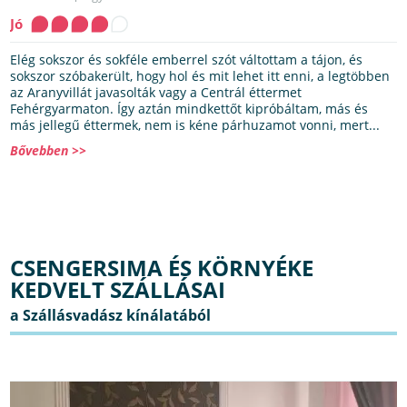
Jó
Elég sokszor és sokféle emberrel szót váltottam a tájon, és
sokszor szóbakerült, hogy hol és mit lehet itt enni, a legtöbben
az Aranyvillát javasolták vagy a Centrál éttermet
Fehérgyarmaton. Így aztán mindkettőt kipróbáltam, más és
más jellegű éttermek, nem is kéne párhuzamot vonni, mert...
Bővebben >>
CSENGERSIMA ÉS KÖRNYÉKE
KEDVELT SZÁLLÁSAI