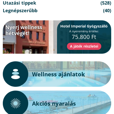
Utazási tippek
(528)
Legnépszerűbb
(40)
Nyerj wellness
Hotel Imperial Gyógyszálló
A nyeremény értéke:
hétvégét!
75.800 Ft
Wellness ajánlatok
Akciós nyaralás