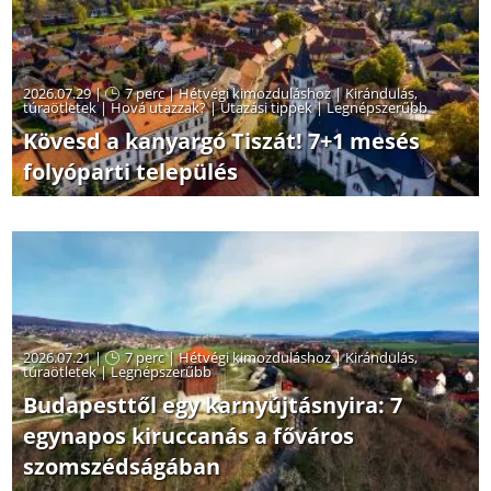
2026.07.29 |
7 perc
|
Hétvégi kimozduláshoz
|
Kirándulás,
túraötletek
|
Hová utazzak?
|
Utazási tippek
|
Legnépszerűbb
Kövesd a kanyargó Tiszát! 7+1 mesés
folyóparti település
2026.07.21 |
7 perc
|
Hétvégi kimozduláshoz
|
Kirándulás,
túraötletek
|
Legnépszerűbb
Budapesttől egy karnyújtásnyira: 7
egynapos kiruccanás a főváros
szomszédságában