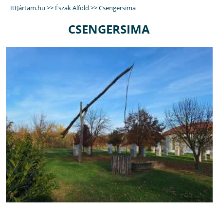
IttJártam.hu
>>
Észak Alföld
>>
Csengersima
CSENGERSIMA