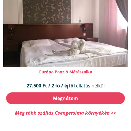
Európa Panzió Mátészalka
27.500 Ft / 2 fő / éjtől
ellátás nélkül
Megnézem
Még több szállás Csengersima környékén >>