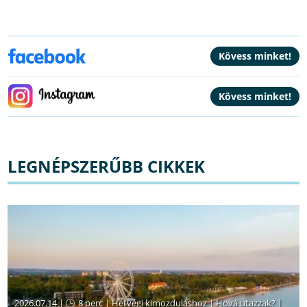
LEGNÉPSZERŰBB CIKKEK
2026.07.14 |
8 perc
|
Hétvégi kimozduláshoz
|
Hová utazzak?
|