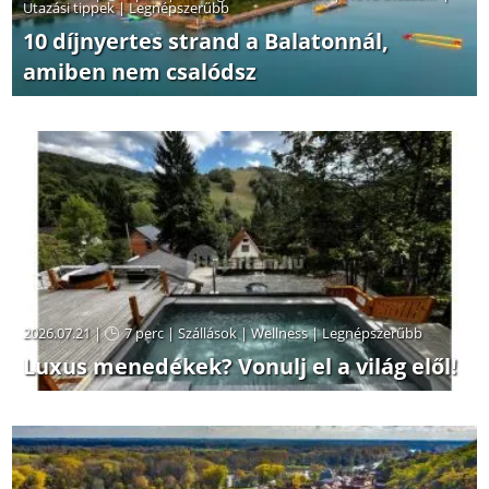
Utazási tippek
|
Legnépszerűbb
10 díjnyertes strand a Balatonnál,
amiben nem csalódsz
2026.07.21 |
7 perc
|
Szállások
|
Wellness
|
Legnépszerűbb
Luxus menedékek? Vonulj el a világ elől!