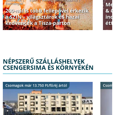
Események
Meg
200-nál is több fellépővel érkezik
& G
a SZIN – világsztárok és hazai
ind
kedvencek a Tisza-parton
étt
NÉPSZERŰ SZÁLLÁSHELYEK
CSENGERSIMA ÉS KÖRNYÉKÉN
Csomagok már 13.750 Ft/fő/éj ártól
Csomag