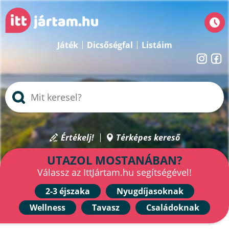
Játék
Dicsőségfal
Listáim
Értékelj!
Térképes kereső
UTAZOL MOSTANÁBAN?
Válassz az IttJártam.hu segítségével!
2-3 éjszaka
Nyugdíjasoknak
Wellness
Tavasz
Családoknak