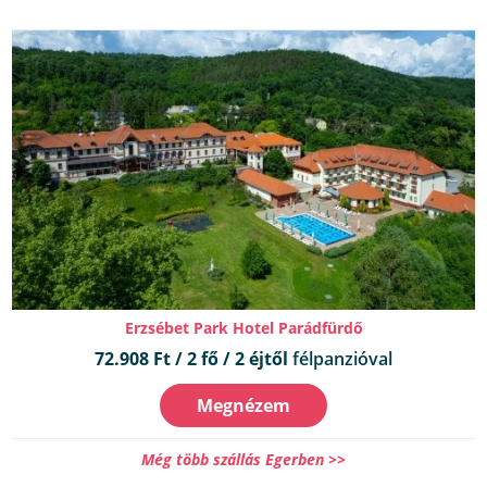
Erzsébet Park Hotel Parádfürdő
72.908 Ft / 2 fő / 2 éjtől
félpanzióval
Megnézem
Még több szállás Egerben >>