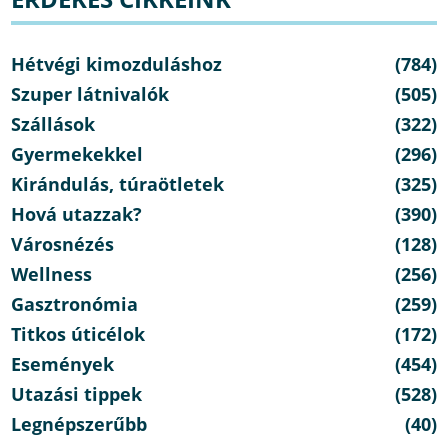
Hétvégi kimozduláshoz
(784)
Szuper látnivalók
(505)
Szállások
(322)
Gyermekekkel
(296)
Kirándulás, túraötletek
(325)
Hová utazzak?
(390)
Városnézés
(128)
Wellness
(256)
Gasztronómia
(259)
Titkos úticélok
(172)
Események
(454)
Utazási tippek
(528)
Legnépszerűbb
(40)