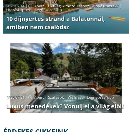
2026.07.14 |
8 perc
|
Hétvégi kimozduláshoz
|
Hová utazzak?
|
Utazási tippek
|
Legnépszerűbb
10 díjnyertes strand a Balatonnál,
amiben nem csalódsz
2026.07.21 |
7 perc
|
Szállások
|
Wellness
|
Legnépszerűbb
Luxus menedékek? Vonulj el a világ elől!
ÉRDEKES CIKKEINK