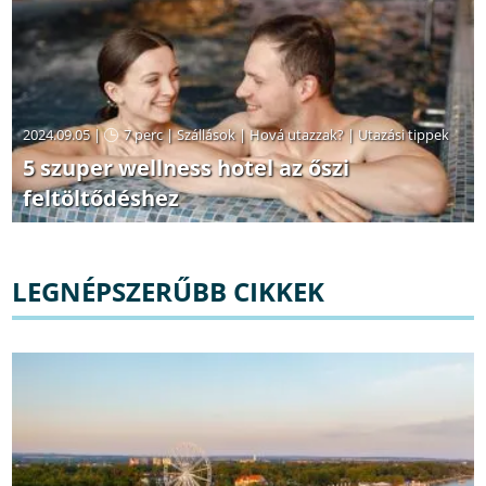
2024.09.05 |
7 perc
|
Szállások
|
Hová utazzak?
|
Utazási tippek
5 szuper wellness hotel az őszi
feltöltődéshez
LEGNÉPSZERŰBB CIKKEK