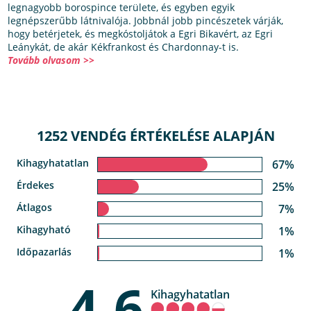
legnagyobb borospince területe, és egyben egyik
legnépszerűbb látnivalója. Jobbnál jobb pincészetek várják,
hogy betérjetek, és megkóstoljátok a Egri Bikavért, az Egri
Leánykát, de akár Kékfrankost és Chardonnay-t is.
Tovább olvasom >>
1252 VENDÉG ÉRTÉKELÉSE ALAPJÁN
Kihagyhatatlan
67%
Érdekes
25%
Átlagos
7%
Kihagyható
1%
Időpazarlás
1%
4,6
Kihagyhatatlan