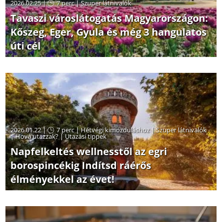
2026.02.25 |
7 perc
|
Szuper látnivalók
Tavaszi városlátogatás Magyarországon:
Kőszeg, Eger, Gyula és még 3 hangulatos
úti cél
2026.01.22 |
7 perc
|
Hétvégi kimozduláshoz
|
Szuper látnivalók
|
Hová utazzak?
|
Utazási tippek
Napfelkeltés wellnesstől az egri
borospincékig Indítsd ráérős
élményekkel az évet!