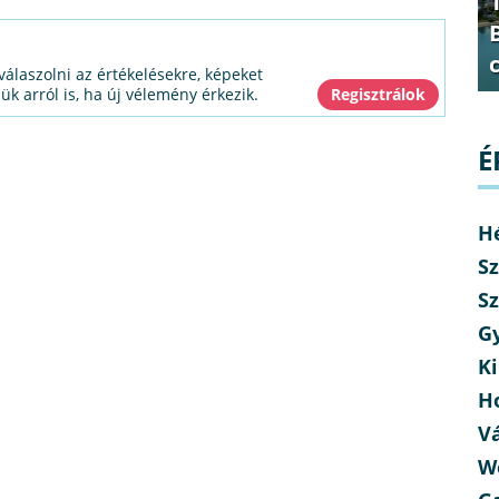
válaszolni az értékelésekre, képeket
jük arról is, ha új vélemény érkezik.
É
H
Sz
Sz
G
Ki
H
V
W