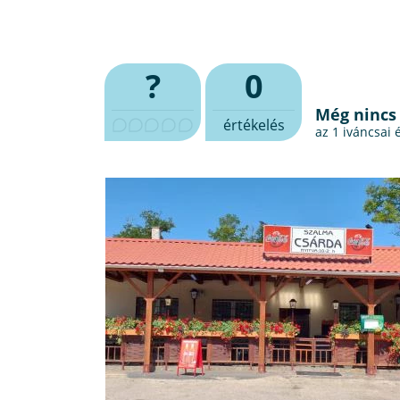
?
0
Még nincs
értékelés
az 1
iváncsai 