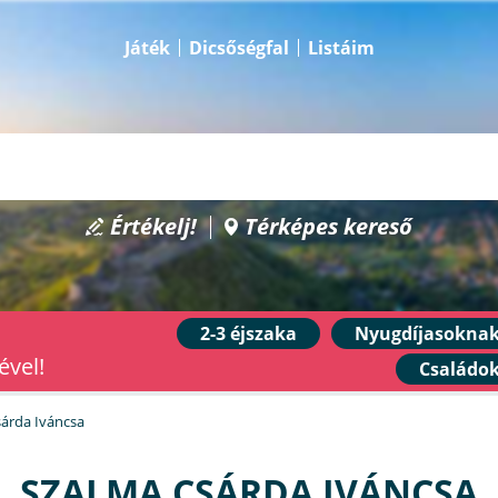
Játék
Dicsőségfal
Listáim
Értékelj!
Térképes kereső
2-3 éjszaka
Nyugdíjasokna
ével!
Családo
árda Iváncsa
SZALMA CSÁRDA IVÁNCSA