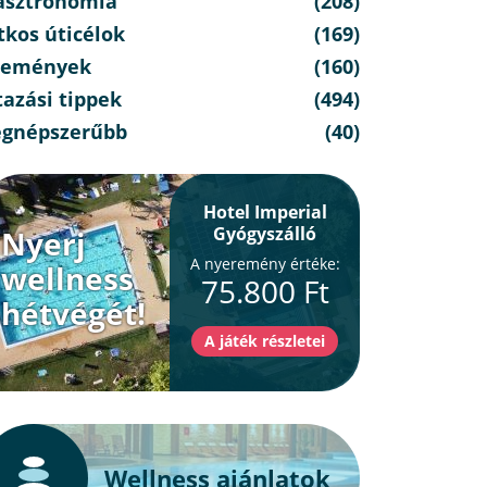
asztronómia
(208)
tkos úticélok
(169)
semények
(160)
azási tippek
(494)
egnépszerűbb
(40)
Hotel Imperial
Gyógyszálló
Nyerj
A nyeremény értéke:
wellness
75.800 Ft
hétvégét!
Wellness ajánlatok