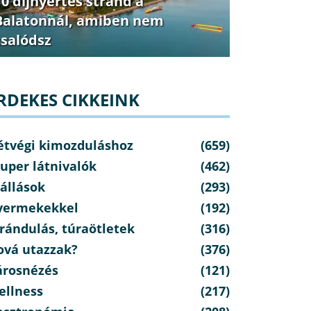
10 díjnyertes strand a
Balatonnál, amiben nem
csalódsz
RDEKES CIKKEINK
étvégi kimozduláshoz
(659)
uper látnivalók
(462)
állások
(293)
yermekekkel
(192)
rándulás, túraötletek
(316)
ová utazzak?
(376)
árosnézés
(121)
ellness
(217)