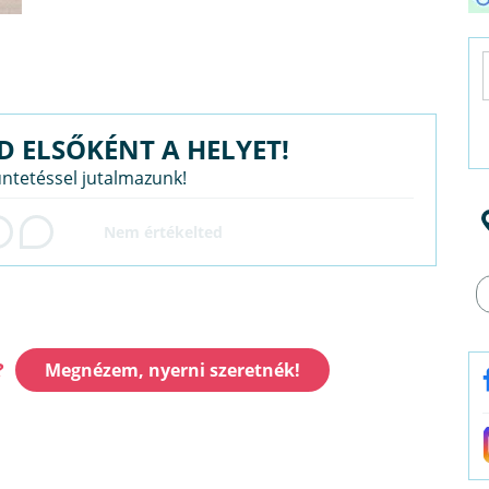
D ELSŐKÉNT A HELYET!
üntetéssel jutalmazunk!
?
Megnézem, nyerni szeretnék!