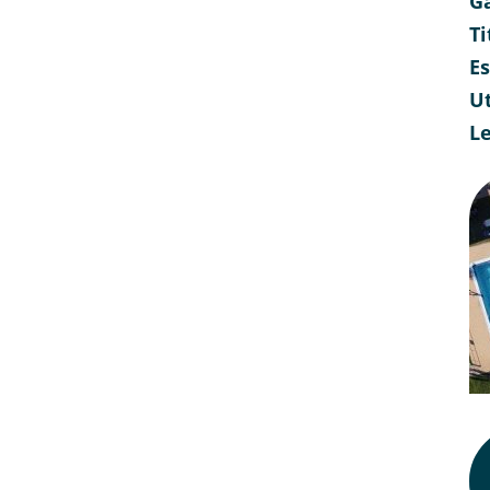
G
Ti
E
Ut
L