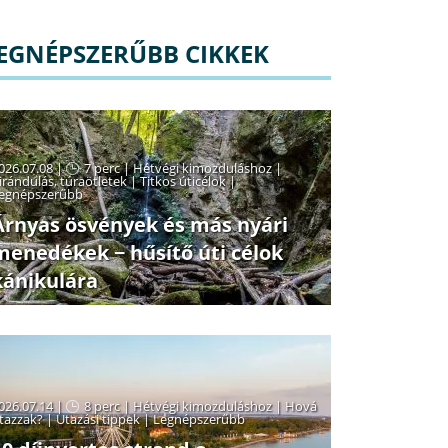
EGNÉPSZERŰBB CIKKEK
026.07.08 |
7 perc
|
Hétvégi kimozduláshoz
|
irándulás, túraötletek
|
Titkos úticélok
|
egnépszerűbb
Árnyas ösvények és más nyári
menedékek − hűsítő úti célok
kánikulára
026.07.14 |
8 perc
|
Hétvégi kimozduláshoz
|
Hová
tazzak?
|
Utazási tippek
|
Legnépszerűbb