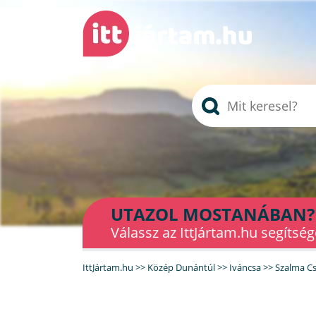
UTAZOL MOSTANÁBAN?
Válassz az IttJártam.hu segítség
IttJártam.hu
>>
Közép Dunántúl
>>
Iváncsa
>>
Szalma Cs