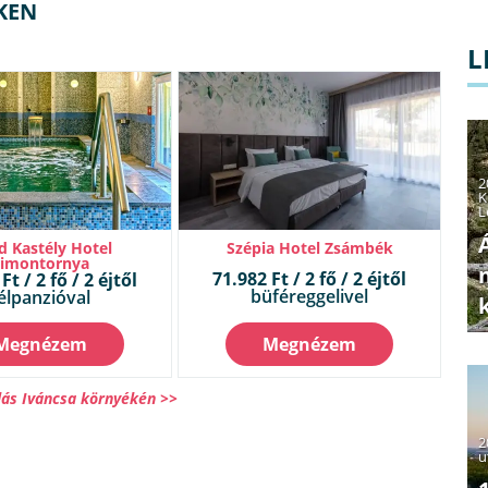
KEN
L
2
K
L
d Kastély Hotel
Szépia Hotel Zsámbék
Simontornya
71.982 Ft / 2 fő / 2 éjtől
Ft / 2 fő / 2 éjtől
büféreggelivel
élpanzióval
Megnézem
Megnézem
lás Iváncsa környékén >>
2
u