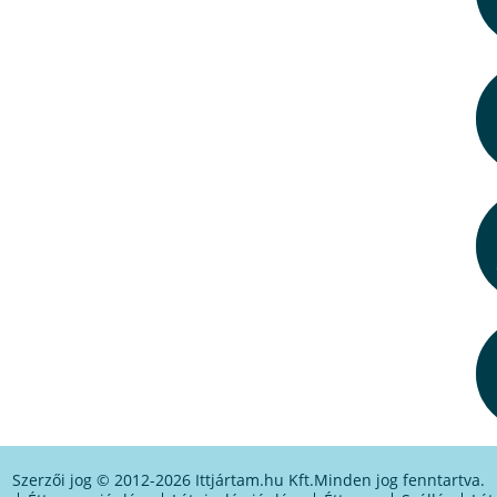
Szerzői jog © 2012-2026 Ittjártam.hu Kft.
Minden jog fenntartva.