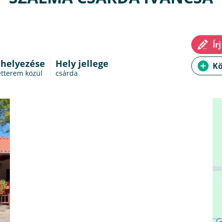
 helyezése
Hely jellege
étterem
közül
csárda