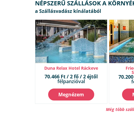
NÉPSZERŰ SZÁLLÁSOK A KÖRNYÉ
Duna Relax Hotel Ráckeve
Frie
70.466 Ft / 2 fő / 2 éjtől
70.200 
félpanzióval
f
Megnézem
Még több szál