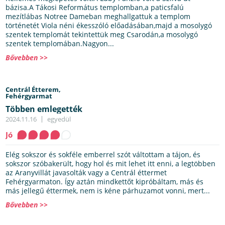
bázisa.A Tákosi Református templomban,a paticsfalú
mezítlábas Notree Dameban meghallgattuk a templom
történetét Viola néni ékesszóló előadásában,majd a mosolygó
szentek templomát tekintettük meg Csarodán,a mosolygó
szentek templomában.Nagyon...
Bővebben >>
Centrál Étterem,
Fehérgyarmat
Többen emlegették
2024.11.16
egyedül
Jó
Elég sokszor és sokféle emberrel szót váltottam a tájon, és
sokszor szóbakerült, hogy hol és mit lehet itt enni, a legtöbben
az Aranyvillát javasolták vagy a Centrál éttermet
Fehérgyarmaton. Így aztán mindkettőt kipróbáltam, más és
más jellegű éttermek, nem is kéne párhuzamot vonni, mert...
Bővebben >>