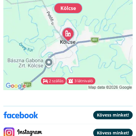
Kölcse
2 szállás
3 látnivaló