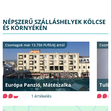
NÉPSZERŰ SZÁLLÁSHELYEK KÖLCSE
ÉS KÖRNYÉKÉN
Csomagok már 13.750 Ft/fő/éj ártól
Csomag
Európa Panzió, Mátészalka
Tuli
1 értékelés