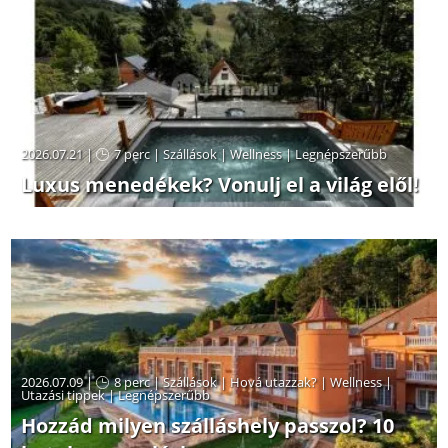
2026.07.21 |
7 perc
|
Szállások
|
Wellness
|
Legnépszerűbb
Luxus menedékek? Vonulj el a világ elől!
2026.07.09 |
8 perc
|
Szállások
|
Hová utazzak?
|
Wellness
|
Utazási tippek
|
Legnépszerűbb
Hozzád milyen szálláshely passzol? 10