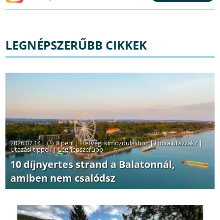
LEGNÉPSZERŰBB CIKKEK
2026.07.14 |
8 perc
|
Hétvégi kimozduláshoz
|
Hová utazzak?
|
Utazási tippek
|
Legnépszerűbb
10 díjnyertes strand a Balatonnál,
amiben nem csalódsz