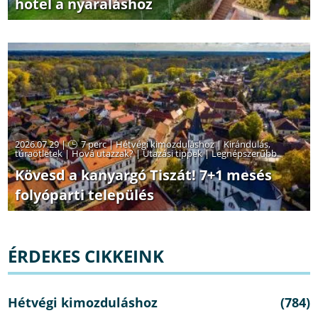
hotel a nyaraláshoz
2026.07.29 |
7 perc
|
Hétvégi kimozduláshoz
|
Kirándulás,
túraötletek
|
Hová utazzak?
|
Utazási tippek
|
Legnépszerűbb
Kövesd a kanyargó Tiszát! 7+1 mesés
folyóparti település
ÉRDEKES CIKKEINK
Hétvégi kimozduláshoz
(784)