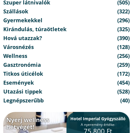
Szuper látnivalók
(505)
Szállások
(322)
Gyermekekkel
(296)
Kirándulás, túraötletek
(325)
Hová utazzak?
(390)
Városnézés
(128)
Wellness
(256)
Gasztronómia
(259)
Titkos úticélok
(172)
Események
(454)
Utazási tippek
(528)
Legnépszerűbb
(40)
Nyerj wellness
Hotel Imperial Gyógyszálló
A nyeremény értéke:
hétvégét!
75.800 Ft