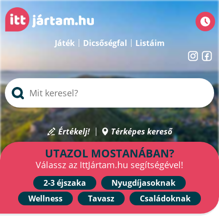
Játék
Dicsőségfal
Listáim
Értékelj!
Térképes kereső
UTAZOL MOSTANÁBAN?
Válassz az IttJártam.hu segítségével!
2-3 éjszaka
Nyugdíjasoknak
Wellness
Tavasz
Családoknak