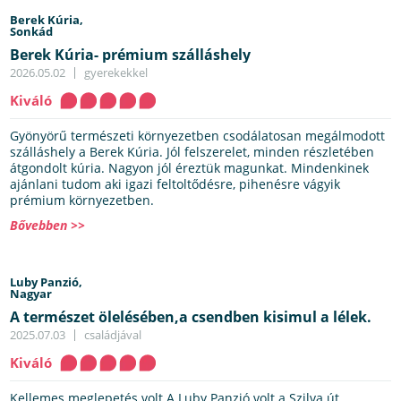
Berek Kúria,
Sonkád
Berek Kúria- prémium szálláshely
2026.05.02
gyerekekkel
Kiváló
Gyönyörű természeti környezetben csodálatosan megálmodott
szálláshely a Berek Kúria. Jól felszerelet, minden részletében
átgondolt kúria. Nagyon jól éreztük magunkat. Mindenkinek
ajánlani tudom aki igazi feltoltődésre, pihenésre vágyik
prémium környezetben.
Bővebben >>
Luby Panzió,
Nagyar
A természet ölelésében,a csendben kisimul a lélek.
2025.07.03
családjával
Kiváló
Kellemes meglepetés volt.A Luby Panzió volt a Szilva út