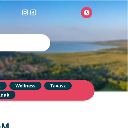
k
Wellness
Tavasz
knak
OM