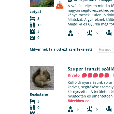
A szállás teljesen mind a 
nagyon segitőkészek,kedves
zotya1
kényelmesek. Külön jó dolo
3
állatokat. A gyereknek kül
Magdika és Gyurka még fogu
13
5
5
5
0
Milyennek találod ezt az értékelést?
Hasznos
1
Szuper tranzit szál
Kiváló
Külföldi nyaralásunk során
kedves, segítőkész személyz
környezettel. A területen é
Realistáné
nyugodtan és pihentetően t
Bővebben >>
3
0
5
5
0