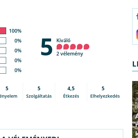
100%
5
Kiváló
0%
0%
2 vélemény
0%
L
0%
5
5
4,5
5
ényelem
Szolgáltatás
Étkezés
Elhelyezkedés
2
K
L