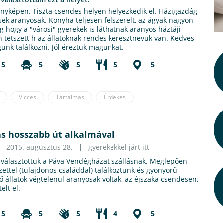
fényképen. Tiszta csendes helyen helyezkedik el. Házigazdág
ek,aranyosak. Konyha teljesen felszerelt, az ágyak nagyon
g hogy a "városi" gyerekek is láthatnak aranyos háztáji
ön tetszett h az állatoknak rendes keresztnevük van. Kedves
nk találkozni. Jól éreztük magunkat.
5
5
5
5
5
Vicces
Tartalmas
Érdekes
lás hosszabb út alkalmával
2015. augusztus 28.
gyerekekkel járt itt
 választottuk a Páva Vendégházat szállásnak. Meglepően
ettel (tulajdonos családdal) találkoztunk és gyönyörű
lő állatok végtelenül aranyosak voltak, az éjszaka csendesen,
elt el.
5
5
5
4
5