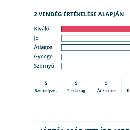
2 VENDÉG ÉRTÉKELÉSE ALAPJÁN
Kiváló
Jó
Átlagos
Gyenge
Szörnyű
5
5
5
Személyzet
Tisztaság
Ár / érték
K