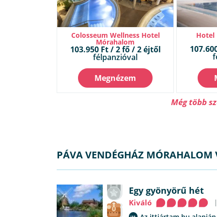
Colosseum Wellness Hotel
Hotel
Mórahalom
107.600 
103.950 Ft / 2 fő / 2 éjtől
f
félpanzióval
Megnézem
Még több sz
PÁVA VENDÉGHÁZ MÓRAHALOM 
Egy gyönyörű hét
Kiváló
Az ittjártam.hu alapján