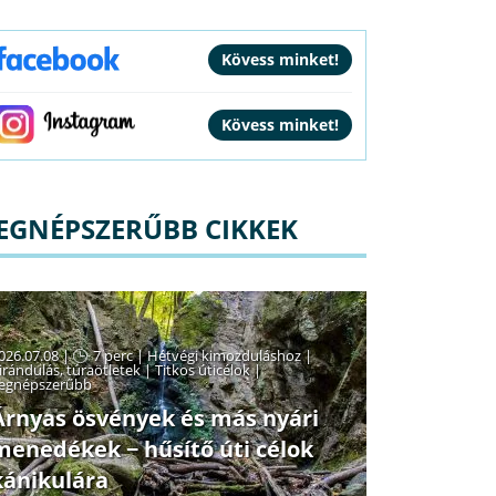
EGNÉPSZERŰBB CIKKEK
026.07.08 |
7 perc
|
Hétvégi kimozduláshoz
|
irándulás, túraötletek
|
Titkos úticélok
|
egnépszerűbb
Árnyas ösvények és más nyári
menedékek − hűsítő úti célok
kánikulára