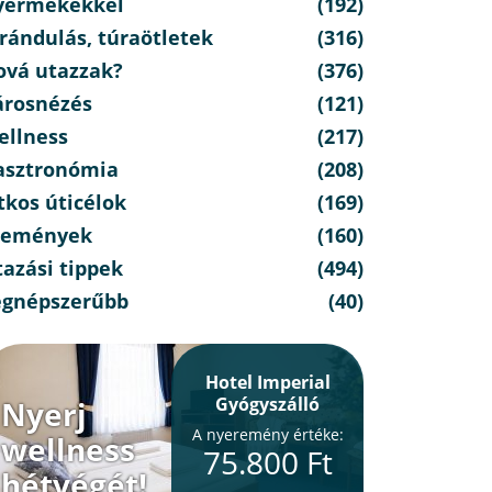
yermekekkel
(192)
rándulás, túraötletek
(316)
ová utazzak?
(376)
árosnézés
(121)
ellness
(217)
asztronómia
(208)
tkos úticélok
(169)
semények
(160)
azási tippek
(494)
egnépszerűbb
(40)
Hotel Imperial
Gyógyszálló
Nyerj
A nyeremény értéke:
wellness
75.800 Ft
hétvégét!