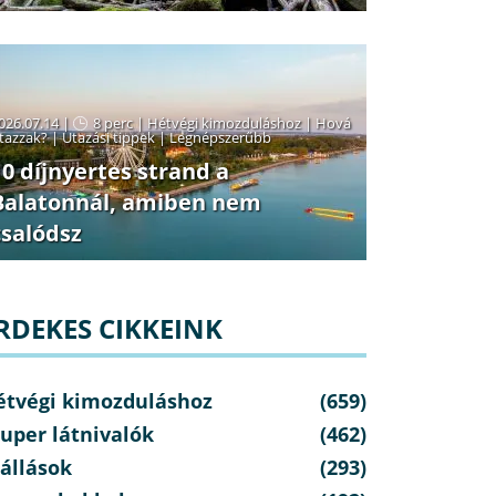
026.07.14 |
8 perc
|
Hétvégi kimozduláshoz
|
Hová
tazzak?
|
Utazási tippek
|
Legnépszerűbb
10 díjnyertes strand a
Balatonnál, amiben nem
csalódsz
RDEKES CIKKEINK
étvégi kimozduláshoz
(659)
uper látnivalók
(462)
állások
(293)