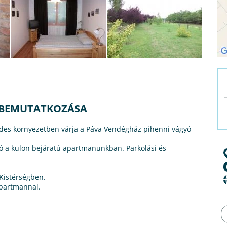
BEMUTATKOZÁSA
ndes környezetben várja a Páva Vendégház pihenni vágyó
tó a külön bejáratú apartmanunkban. Parkolási és
 Kistérségben.
apartmannal.