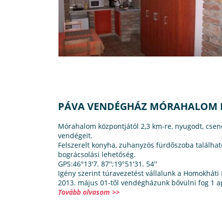
PÁVA VENDÉGHÁZ MÓRAHALOM 
Mórahalom központjától 2,3 km-re, nyugodt, cse
vendégeit.
Felszerelt konyha, zuhanyzós fürdőszoba találha
bográcsolási lehetőség.
GPS:46°13'7. 87'';19°51'31. 54''
Igény szerint túravezetést vállalunk a Homokháti
2013. május 01-től vendégházunk bővülni fog 1 
Tovább olvasom >>