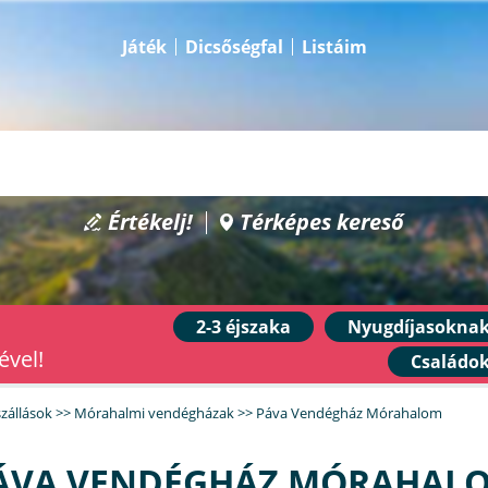
Játék
Dicsőségfal
Listáim
Értékelj!
Térképes kereső
2-3 éjszaka
Nyugdíjasokna
ével!
Családo
zállások
>>
Mórahalmi vendégházak
>>
Páva Vendégház Mórahalom
ÁVA VENDÉGHÁZ MÓRAHAL