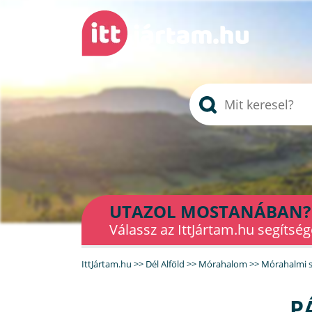
UTAZOL MOSTANÁBAN?
Válassz az IttJártam.hu segítség
IttJártam.hu
>>
Dél Alföld
>>
Mórahalom
>>
Mórahalmi s
P