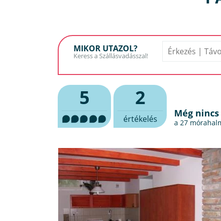
MIKOR UTAZOL?
5
2
Még nincs
értékelés
a 27
mórahalm