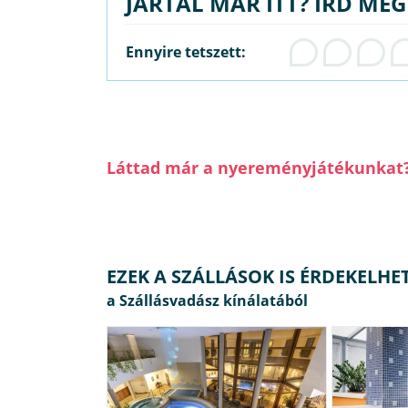
JÁRTÁL MÁR ITT? ÍRD ME
Ennyire tetszett:
Láttad már a nyereményjátékunkat
EZEK A SZÁLLÁSOK IS ÉRDEKELHE