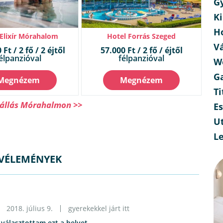
G
Ki
H
 Elixír Mórahalom
Hotel Forrás Szeged
V
Ft / 2 fő / 2 éjtől
57.000 Ft / 2 fő / éjtől
élpanzióval
félpanzióval
W
G
Megnézem
Megnézem
Ti
állás Mórahalmon >>
E
Ut
L
VÉLEMÉNYEK
2018. július 9.
gyerekekkel járt itt
 választottam ezt a helyet.