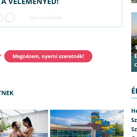
G A VÉLEMÉNYED!
2
u
?
Megnézem, nyerni szeretnék!
É
TNEK
H
Sz
Sz