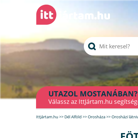
UTAZOL MOSTANÁBAN?
Válassz az IttJártam.hu segítség
IttJártam.hu
>>
Dél Alföld
>>
Orosháza
>>
Orosházi látni
EÖT