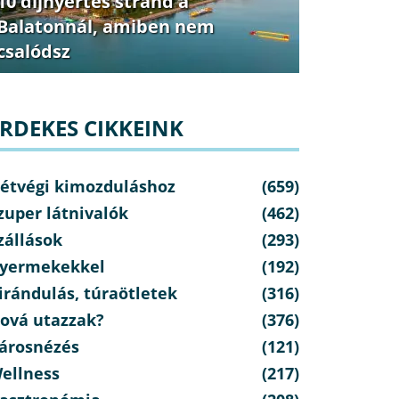
10 díjnyertes strand a
Balatonnál, amiben nem
csalódsz
RDEKES CIKKEINK
étvégi kimozduláshoz
(659)
zuper látnivalók
(462)
zállások
(293)
yermekekkel
(192)
irándulás, túraötletek
(316)
ová utazzak?
(376)
árosnézés
(121)
ellness
(217)