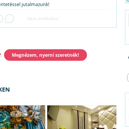
üntetéssel jutalmazunk!
?
Megnézem, nyerni szeretnék!
KEN