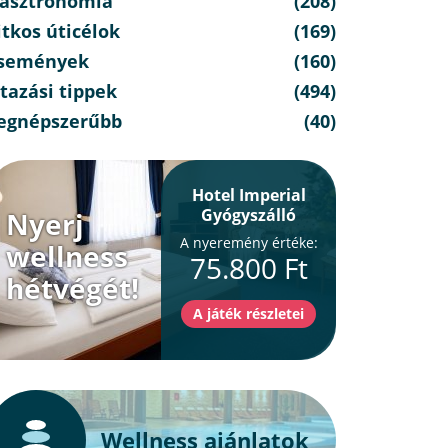
asztronómia
(208)
itkos úticélok
(169)
semények
(160)
tazási tippek
(494)
egnépszerűbb
(40)
Hotel Imperial
Gyógyszálló
Nyerj
A nyeremény értéke:
wellness
75.800 Ft
hétvégét!
Wellness ajánlatok