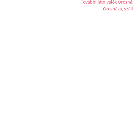
További látnivalók Orosh
Orosháza, száll