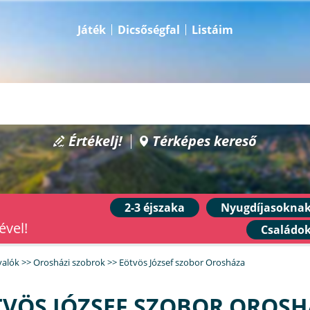
Játék
Dicsőségfal
Listáim
Értékelj!
Térképes kereső
2-3 éjszaka
Nyugdíjasokna
ével!
Családo
valók
>>
Orosházi szobrok
>>
Eötvös József szobor Orosháza
VÖS JÓZSEF SZOBOR OROS