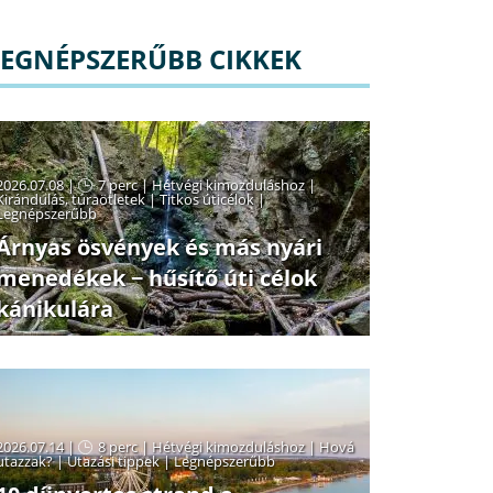
LEGNÉPSZERŰBB CIKKEK
2026.07.08 |
7 perc
|
Hétvégi kimozduláshoz
|
Kirándulás, túraötletek
|
Titkos úticélok
|
Legnépszerűbb
Árnyas ösvények és más nyári
menedékek − hűsítő úti célok
kánikulára
2026.07.14 |
8 perc
|
Hétvégi kimozduláshoz
|
Hová
utazzak?
|
Utazási tippek
|
Legnépszerűbb