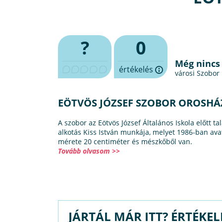
?
0
Még nincs
értékelés
városi Szobor
EÖTVÖS JÓZSEF SZOBOR OROSH
A szobor az Eötvös József Általános Iskola előtt ta
alkotás Kiss István munkája, melyet 1986-ban ava
mérete 20 centiméter és mészkőből van.
Tovább olvasom >>
JÁRTÁL MÁR ITT? ÉRTÉKEL