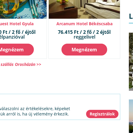
est Hotel Gyula
Arcanum Hotel Békéscsaba
 Ft / 2 fő / éjtől
76.415 Ft / 2 fő / 2 éjtől
élpanzióval
reggelivel
Megnézem
Megnézem
szállás Orosházán >>
válaszolni az értékelésekre, képeket
jük arról is, ha új vélemény érkezik.