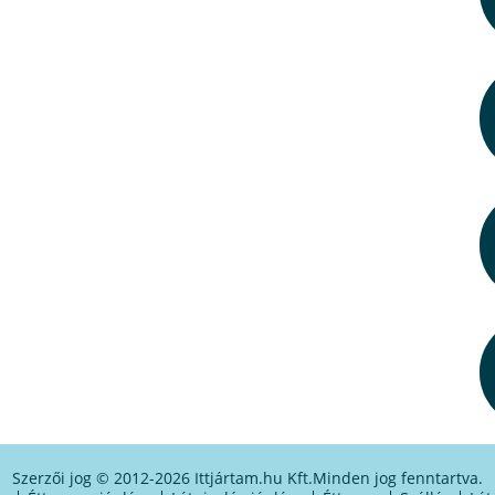
Szerzői jog © 2012-2026 Ittjártam.hu Kft.
Minden jog fenntartva.