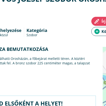
 helyezése
Kategória
 közül
Szobor
ÁZA BEMUTATKOZÁSA
lálható Orosházán, a főbejárat melletti téren. A köztéri
ttak fel. A bronz szobor 225 centiméter magas, a talapzat
D ELSŐKÉNT A HELYET!