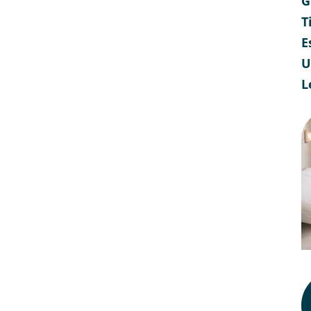
G
T
E
U
L