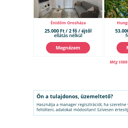
ÉnIdőm Orosháza
Hungu
25.000 Ft / 2 fő / éjtől
53.000
ellátás nélkül
f
Megnézem
Még több 
Ön a tulajdonos, üzemeltető?
Használja a manager regisztrációt, ha szeretne 
feltölteni, adatokat módosítani! Szívesen értesít