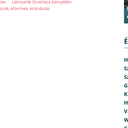
ázán
Látnivalók Orosháza környékén
ások, éttermek, kirándulás
É
H
S
S
G
K
H
V
W