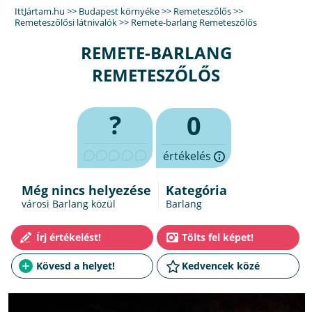
IttJártam.hu
>>
Budapest környéke
>>
Remeteszőlős
>>
Remeteszőlősi látnivalók
>>
Remete-barlang Remeteszőlős
REMETE-BARLANG
REMETESZŐLŐS
?
0
értékelés
Még nincs helyezése
Kategória
városi Barlang közül
Barlang