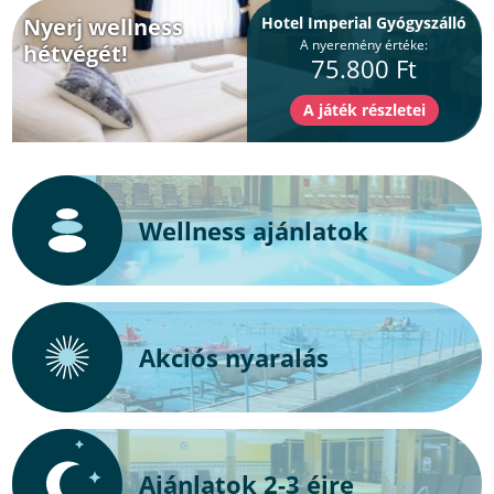
Nyerj wellness
Hotel Imperial Gyógyszálló
A nyeremény értéke:
hétvégét!
75.800 Ft
Wellness ajánlatok
Akciós nyaralás
Ajánlatok 2-3 éjre