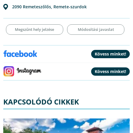
2090
Remeteszőlős
,
Remete-szurdok
Megszűnt hely jelzése
Módosítási javaslat
KAPCSOLÓDÓ CIKKEK