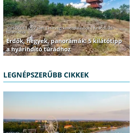
2026.06.01 |
7 perc
|
Hétvégi kimozduláshoz
|
Kirándulás,
túraötletek
Erdők, hegyek, panorámák: 5 kilátótipp
a nyárindító túrádhoz
LEGNÉPSZERŰBB CIKKEK