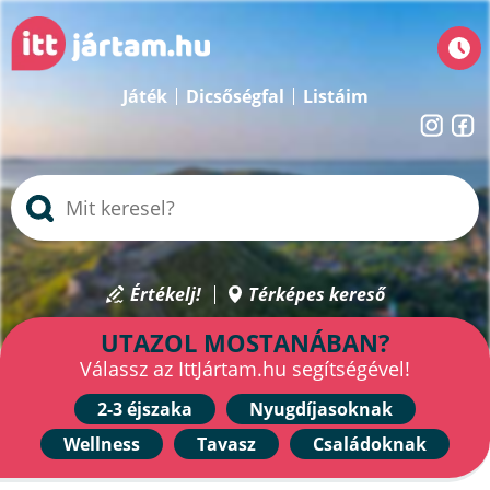
Játék
Dicsőségfal
Listáim
Értékelj!
Térképes kereső
UTAZOL MOSTANÁBAN?
Válassz az IttJártam.hu segítségével!
2-3 éjszaka
Nyugdíjasoknak
Wellness
Tavasz
Családoknak