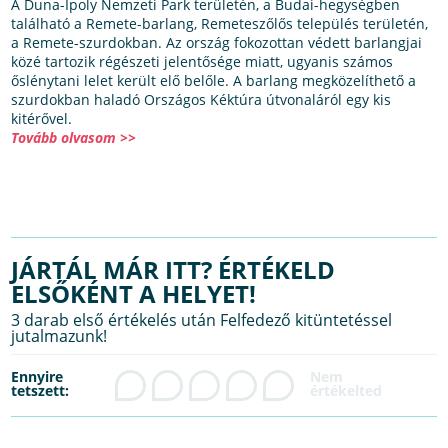
A Duna-Ipoly Nemzeti Park területén, a Budai-hegységben
található a Remete-barlang, Remeteszőlős település területén,
a Remete-szurdokban. Az ország fokozottan védett barlangjai
közé tartozik régészeti jelentősége miatt, ugyanis számos
őslénytani lelet került elő belőle. A barlang megközelíthető a
szurdokban haladó Országos Kéktúra útvonaláról egy kis
kitérővel.
Tovább olvasom >>
JÁRTÁL MÁR ITT? ÉRTÉKELD
ELSŐKÉNT A HELYET!
3 darab első értékelés után Felfedező kitüntetéssel
jutalmazunk!
Ennyire
tetszett: