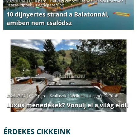
2026.07.14 |
8 perc
|
Hétvégi kimozduláshoz
|
Hová utazzak?
|
Utazási tippek
|
Legnépszerűbb
10 díjnyertes strand a Balatonnál,
amiben nem csalódsz
2026.07.21 |
7 perc
|
Szállások
|
Wellness
|
Legnépszerűbb
Luxus menedékek? Vonulj el a világ elől!
ÉRDEKES CIKKEINK