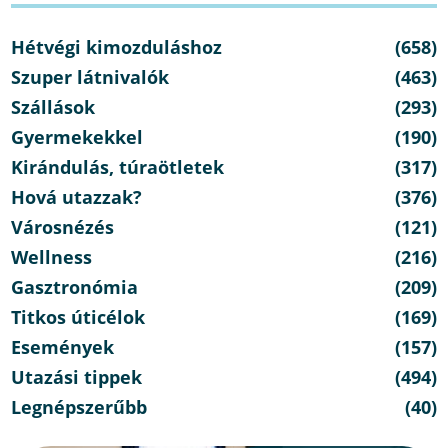
Hétvégi kimozduláshoz
(658)
Szuper látnivalók
(463)
Szállások
(293)
Gyermekekkel
(190)
Kirándulás, túraötletek
(317)
Hová utazzak?
(376)
Városnézés
(121)
Wellness
(216)
Gasztronómia
(209)
Titkos úticélok
(169)
Események
(157)
Utazási tippek
(494)
Legnépszerűbb
(40)