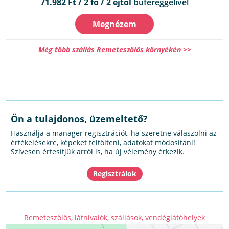
71.982 Ft / 2 fő / 2 éjtől
büféreggelivel
Megnézem
Még több szállás Remeteszőlős környékén >>
Ön a tulajdonos, üzemeltető?
Használja a manager regisztrációt, ha szeretne válaszolni az
értékelésekre, képeket feltölteni, adatokat módosítani!
Szívesen értesítjük arról is, ha új vélemény érkezik.
Remeteszőlős, látnivalók, szállások, vendéglátóhelyek