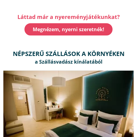
Láttad már a nyereményjátékunkat?
Megnézem, nyerni szeretnék!
NÉPSZERŰ SZÁLLÁSOK A KÖRNYÉKEN