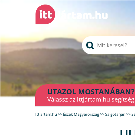
UTAZOL MOSTANÁBAN?
Válassz az IttJártam.hu segítség
IttJártam.hu
>>
Észak Magyarország
>>
Salgótarján
>>
Sa
LI