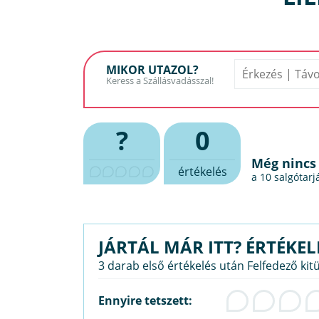
MIKOR UTAZOL?
?
0
Még nincs
értékelés
a 10
salgótarj
JÁRTÁL MÁR ITT? ÉRTÉKEL
3 darab első értékelés után Felfedező kit
Ennyire tetszett: