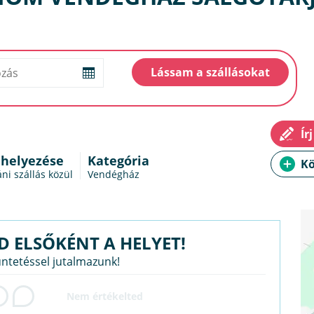
 helyezése
Kategória
áni szállás
közül
Vendégház
D ELSŐKÉNT A HELYET!
üntetéssel jutalmazunk!