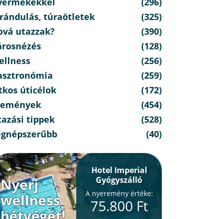
yermekekkel
(296)
rándulás, túraötletek
(325)
ová utazzak?
(390)
árosnézés
(128)
ellness
(256)
asztronómia
(259)
tkos úticélok
(172)
semények
(454)
azási tippek
(528)
egnépszerűbb
(40)
Hotel Imperial
Gyógyszálló
Nyerj
A nyeremény értéke:
wellness
75.800 Ft
hétvégét!