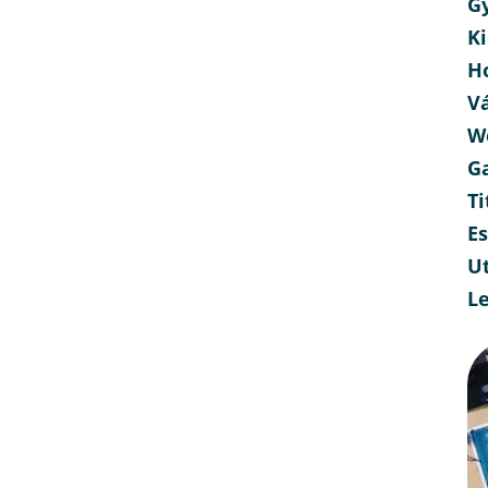
G
Ki
H
V
W
G
Ti
E
Ut
L