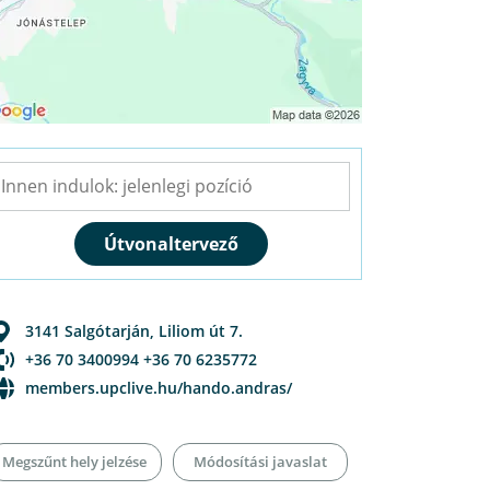
3141
Salgótarján
,
Liliom út 7.
+36 70 3400994 +36 70 6235772
members.upclive.hu/hando.andras/
Megszűnt hely jelzése
Módosítási javaslat