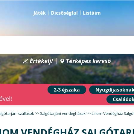
Játék
Dicsőségfal
Listáim
Értékelj!
Térképes kereső
2-3 éjszaka
Nyugdíjasokna
ével!
Családo
lgótarjáni szállások
>>
Salgótarjáni vendégházak
>>
Liliom Vendégház Salgó
LIOM VENDÉGHÁZ SALGÓTAR