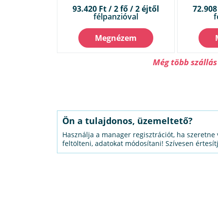
93.420 Ft / 2 fő / 2 éjtől
72.908 
félpanzióval
f
Megnézem
Még több szállás
Ön a tulajdonos, üzemeltető?
Használja a manager regisztrációt, ha szeretne 
feltölteni, adatokat módosítani! Szívesen értesít