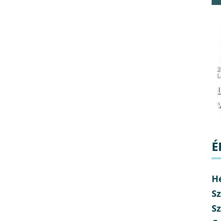
2
L
v
É
H
Sz
Sz