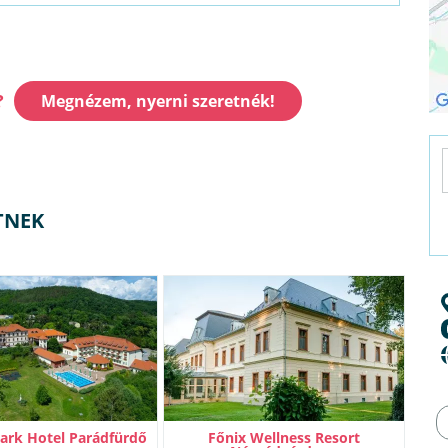
?
Megnézem, nyerni szeretnék!
TNEK
Park Hotel Parádfürdő
Főnix Wellness Resort