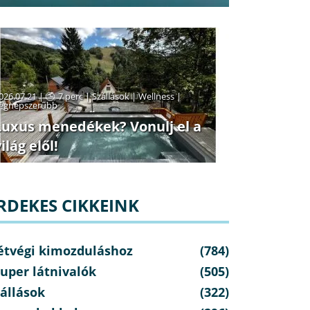
026.07.21 |
7 perc
|
Szállások
|
Wellness
|
egnépszerűbb
Luxus menedékek? Vonulj el a
ilág elől!
RDEKES CIKKEINK
étvégi kimozduláshoz
(784)
uper látnivalók
(505)
állások
(322)