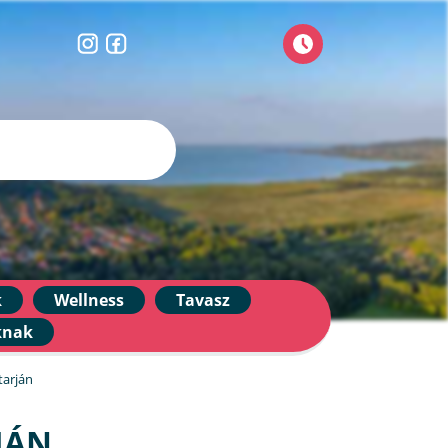
k
Wellness
Tavasz
knak
tarján
JÁN