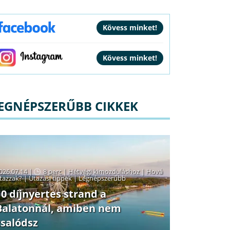
EGNÉPSZERŰBB CIKKEK
026.07.14 |
8 perc
|
Hétvégi kimozduláshoz
|
Hová
tazzak?
|
Utazási tippek
|
Legnépszerűbb
10 díjnyertes strand a
Balatonnál, amiben nem
csalódsz