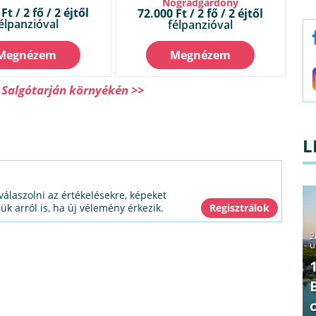
Nógrádgárdony
Ft / 2 fő / 2 éjtől
72.000 Ft / 2 fő / 2 éjtől
élpanzióval
félpanzióval
Megnézem
Megnézem
 Salgótarján környékén >>
L
válaszolni az értékelésekre, képeket
jük arról is, ha új vélemény érkezik.
2
u