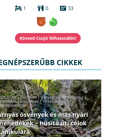
1
0
33
EGNÉPSZERŰBB CIKKEK
026.07.08 |
7 perc
|
Hétvégi kimozduláshoz
|
irándulás, túraötletek
|
Titkos úticélok
|
egnépszerűbb
Árnyas ösvények és más nyári
menedékek − hűsítő úti célok
kánikulára