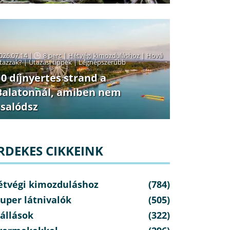
026.07.14 |
8 perc
|
Hétvégi kimozduláshoz
|
Hová
tazzak?
|
Utazási tippek
|
Legnépszerűbb
10 díjnyertes strand a
Balatonnál, amiben nem
csalódsz
RDEKES CIKKEINK
étvégi kimozduláshoz
(784)
uper látnivalók
(505)
állások
(322)