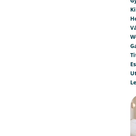
G
Ki
H
V
W
G
Ti
E
Ut
L