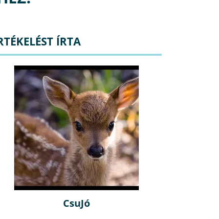
RTÉKELÉST ÍRTA
CsuJó