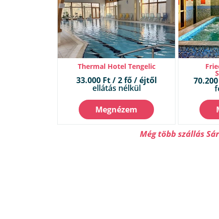
Thermal Hotel Tengelic
Frie
33.000 Ft / 2 fő / éjtől
70.200 
ellátás nélkül
f
Megnézem
Még több szállás Sá