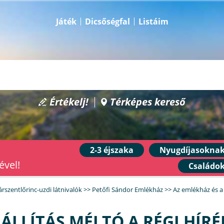
Játék
Dicsőségfal
Listáim
Értékelj!
Térképes kereső
2-3 éjszaka
Nyugdíjasokna
ével!
Családo
árszentlőrinc-uzdi látnivalók
>>
Petőfi Sándor Emlékház
>>
Az emlékház és a k
IÁLLÍTÁS MÉLTÓ A RÉGI HÍRÉ