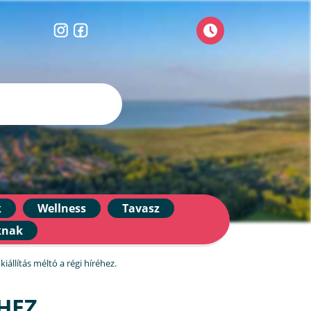
k
Wellness
Tavasz
knak
iállítás méltó a régi híréhez.
HEZ.