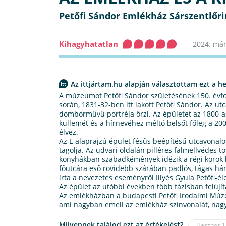
Petőfi Sándor Emlékház Sárszentlőr
Kihagyhatatlan
2024. márc
Az ittjártam.hu alapján választottam ezt a he
A múzeumot Petőfi Sándor születésének 150. évfor
során, 1831-32-ben itt lakott Petőfi Sándor. Az u
domborművű portréja őrzi. Az épületet az 1800-as
küllemét és a hírnevéhez méltó belsőt főleg a 20
élvez.
Az L-alaprajzú épület fésűs beépítésű utcavonalon
tagolja. Az udvari oldalán pilléres falmellvédes 
konyhákban szabadkémények idézik a régi korok h
főutcára eső rövidebb szárában padlós, tágas h
írta a nevezetes eseményről Illyés Gyula Petőfi-él
Az épület az utóbbi években több fázisban felújít
Az emlékházban a budapesti Petőfi Irodalmi Múzeum
ami nagyban emeli az emlékház színvonalát, nagy
Milyennek találod ezt az értékelést?
Hasznos
1