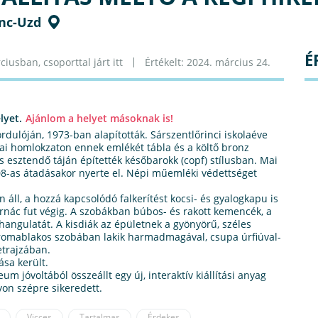
inc-Uzd
É
iusban, csoporttal járt itt
Értékelt: 2024. március 24.
lyet.
Ajánlom a helyet másoknak is!
dulóján, 1973-ban alapították. Sárszentlőrinci iskolaéve
tcai homlokzaton ennek emlékét tábla és a költő bronz
 esztendő táján építették későbarokk (copf) stílusban. Mai
08-as átadásakor nyerte el. Népi műemléki védettséget
 áll, a hozzá kapcsolódó falkerítést kocsi- és gyalogkapu is
tornác fut végig. A szobákban búbos- és rakott kemencék, a
angulatát. A kisdiák az épületnek a gyönyörű, széles
áromablakos szobában lakik harmadmagával, csupa úrfiúval-
etrajzában.
ása került.
 jóvoltából összeállt egy új, interaktív kiállítási anyag
on szépre sikeredett.
Vicces
Tartalmas
Érdekes