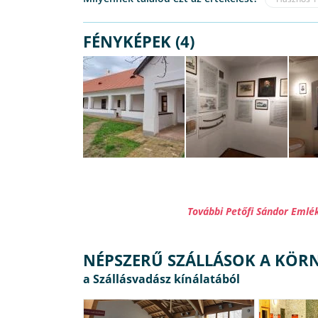
FÉNYKÉPEK (4)
További Petőfi Sándor Emlé
NÉPSZERŰ SZÁLLÁSOK A KÖR