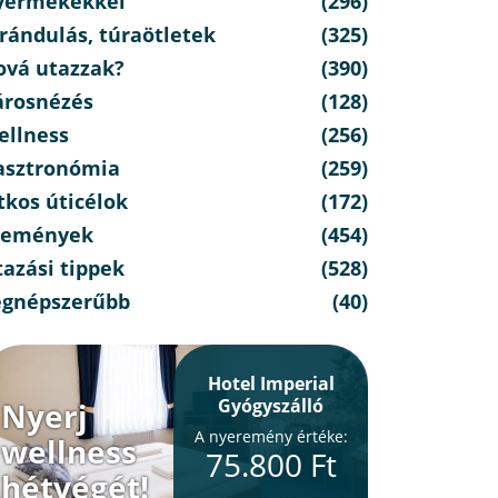
yermekekkel
(296)
rándulás, túraötletek
(325)
ová utazzak?
(390)
árosnézés
(128)
ellness
(256)
asztronómia
(259)
tkos úticélok
(172)
semények
(454)
azási tippek
(528)
egnépszerűbb
(40)
Hotel Imperial
Gyógyszálló
Nyerj
A nyeremény értéke:
wellness
75.800 Ft
hétvégét!