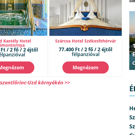
2
u
d Kastély Hotel
Szárcsa Hotel Székesfehérvár
Simontornya
77.400 Ft / 2 fő / 2 éjtől
Ft / 2 fő / 2 éjtől
félpanzióval
élpanzióval
Megnézem
Megnézem
rszentlőrinc-Uzd környékén >>
É
H
Sz
Sz