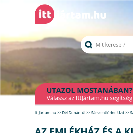
UTAZOL MOSTANÁBAN?
Válassz az IttJártam.hu segítség
IttJártam.hu
>>
Dél Dunántúl
>>
Sárszentlőrinc-Uzd
>>
S
AZ EMLÉKHÁZ ÉS A K