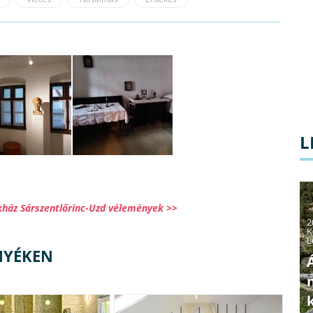
L
kház Sárszentlőrinc-Uzd vélemények >>
2
K
L
NYÉKEN