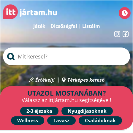
Játék
Dicsőségfal
Listáim
Értékelj!
Térképes kereső
UTAZOL MOSTANÁBAN?
Válassz az IttJártam.hu segítségével!
2-3 éjszaka
Nyugdíjasoknak
Wellness
Tavasz
Családoknak