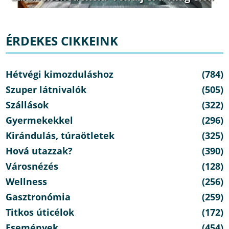
ÉRDEKES CIKKEINK
Hétvégi kimozduláshoz
(784)
Szuper látnivalók
(505)
Szállások
(322)
Gyermekekkel
(296)
Kirándulás, túraötletek
(325)
Hová utazzak?
(390)
Városnézés
(128)
Wellness
(256)
Gasztronómia
(259)
Titkos úticélok
(172)
Események
(454)