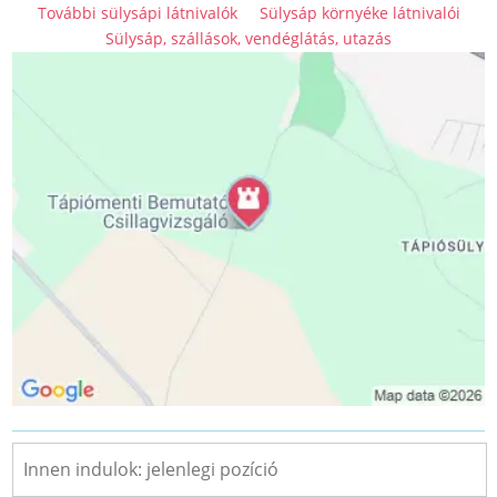
További sülysápi látnivalók
Sülysáp környéke látnivalói
Sülysáp, szállások, vendéglátás, utazás