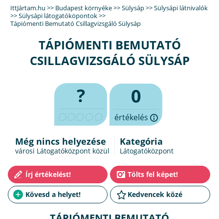
IttJártam.hu
>>
Budapest környéke
>>
Sülysáp
>>
Sülysápi látnivalók
>>
Sülysápi látogatóköpontok
>>
Tápiómenti Bemutató Csillagvizsgáló Sülysáp
TÁPIÓMENTI BEMUTATÓ
CSILLAGVIZSGÁLÓ SÜLYSÁP
?
0
értékelés
Még nincs helyezése
Kategória
városi Látogatóközpont közül
Látogatóközpont
TÁPIÓMENTI BEMUTATÓ