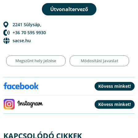
2241
Sülysáp
,
+36 70 595 9930
sacse.hu
Megszűnt hely jelzése
Módosítási javaslat
KAPCSOLÓDÓ CIKKEK