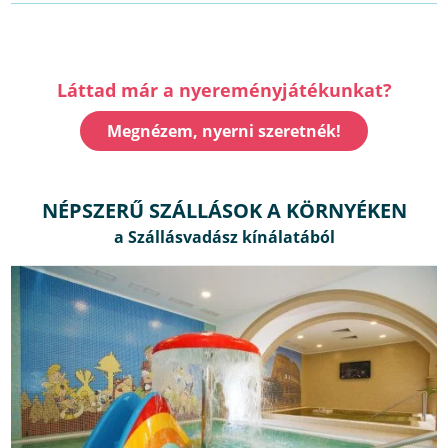
Láttad már a nyereményjátékunkat?
Megnézem, nyerni szeretnék!
NÉPSZERŰ SZÁLLÁSOK A KÖRNYÉKEN