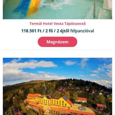
Termál Hotel Vesta Tápiószecső
118.501 Ft / 2 fő / 2 éjtől
félpanzióval
Megnézem