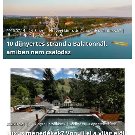
2026.07.14 |
8 perc
|
Hétvégi kimozduláshoz
|
Hová utazzak?
|
Utazási tippek
|
Legnépszerűbb
10 díjnyertes strand a Balatonnál,
amiben nem csalódsz
2026.07.21 |
7 perc
|
Szállások
|
Wellness
|
Legnépszerűbb
Luxus menedékek? Vonulj el a világ elől!