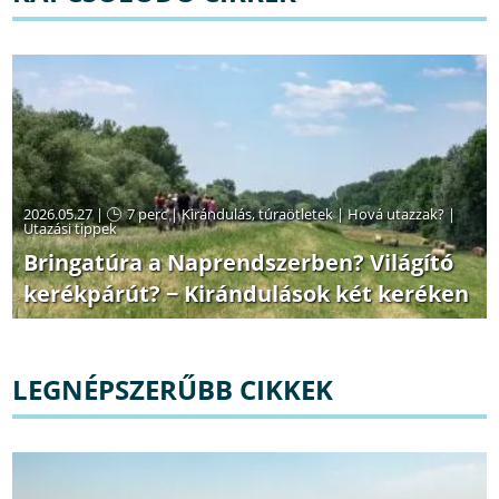
2026.05.27 |
7 perc
|
Kirándulás, túraötletek
|
Hová utazzak?
|
Utazási tippek
Bringatúra a Naprendszerben? Világító
kerékpárút? − Kirándulások két keréken
LEGNÉPSZERŰBB CIKKEK