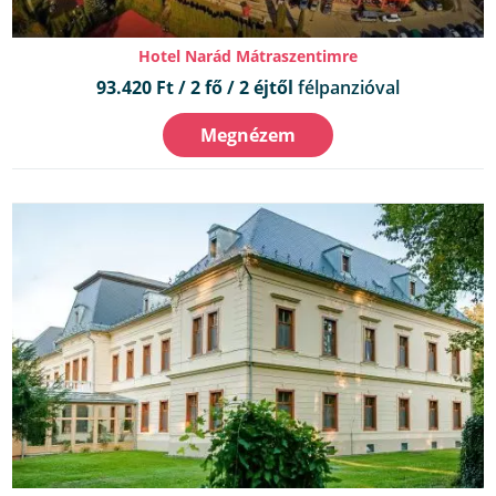
Hotel Narád Mátraszentimre
93.420 Ft / 2 fő / 2 éjtől
félpanzióval
Megnézem