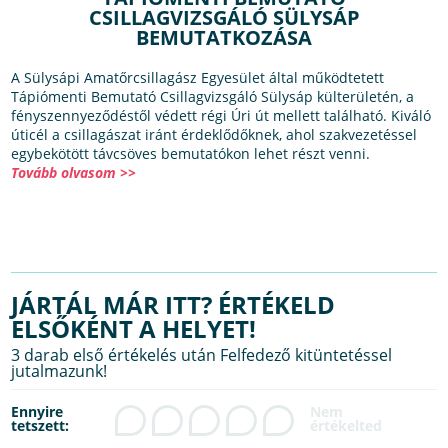
CSILLAGVIZSGÁLÓ SÜLYSÁP
BEMUTATKOZÁSA
A Sülysápi Amatőrcsillagász Egyesület által működtetett
Tápiómenti Bemutató Csillagvizsgáló Sülysáp külterületén, a
fényszennyeződéstől védett régi Úri út mellett található. Kiváló
úticél a csillagászat iránt érdeklődőknek, ahol szakvezetéssel
egybekötött távcsöves bemutatókon lehet részt venni.
Tovább olvasom >>
JÁRTÁL MÁR ITT? ÉRTÉKELD
ELSŐKÉNT A HELYET!
3 darab első értékelés után Felfedező kitüntetéssel
jutalmazunk!
Ennyire
tetszett: