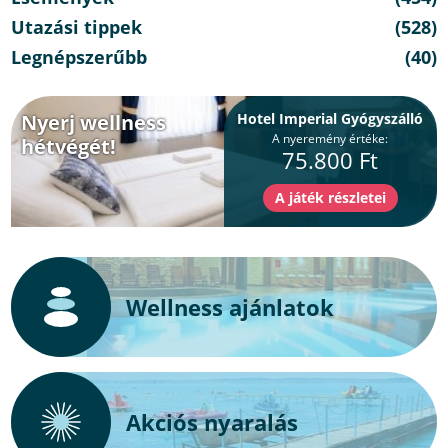
Utazási tippek
(528)
Legnépszerűbb
(40)
Nyerj wellness
Hotel Imperial Gyógyszálló
A nyeremény értéke:
hétvégét!
75.800 Ft
Wellness ajánlatok
Akciós nyaralás