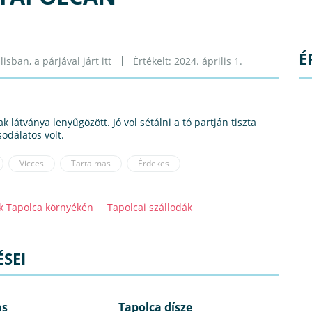
É
lisban, a párjával járt itt
Értékelt: 2024. április 1.
k látványa lenyűgözött. Jó vol sétálni a tó partján tiszta
odálatos volt.
Vicces
Tartalmas
Érdekes
ók Tapolca környékén
Tapolcai szállodák
SEI
as
Tapolca dísze