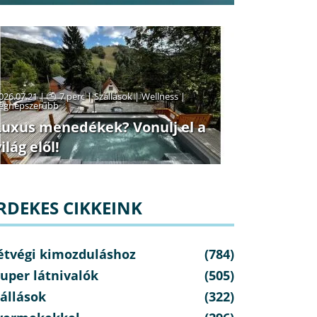
026.07.21 |
7 perc
|
Szállások
|
Wellness
|
egnépszerűbb
Luxus menedékek? Vonulj el a
ilág elől!
RDEKES CIKKEINK
étvégi kimozduláshoz
(784)
uper látnivalók
(505)
állások
(322)