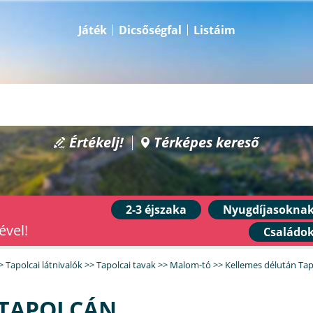
Játék
Dicsőségfal
Listáim
Értékelj!
Térképes kereső
2-3 éjszaka
Nyugdíjasokna
ével!
Családo
>
Tapolcai látnivalók
>>
Tapolcai tavak
>>
Malom-tó
>>
Kellemes délután Ta
 TAPOLCÁN