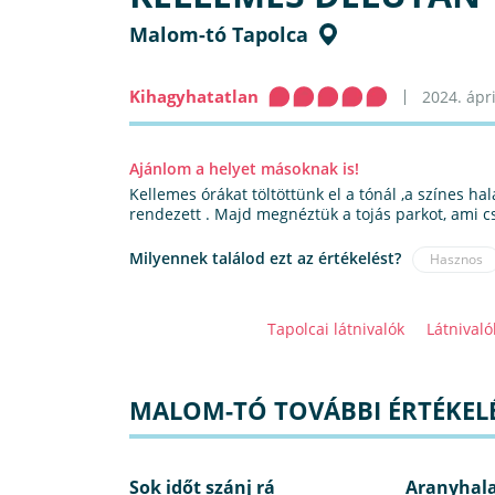
Malom-tó Tapolca
Kihagyhatatlan
2024. ápri
Ajánlom a helyet másoknak is!
Kellemes órákat töltöttünk el a tónál ,a színes hala
rendezett . Majd megnéztük a tojás parkot, ami cs
Milyennek találod ezt az értékelést?
Hasznos
Tapolcai látnivalók
Látnival
MALOM-TÓ TOVÁBBI ÉRTÉKELÉ
Sok időt szánj rá
Aranyhal