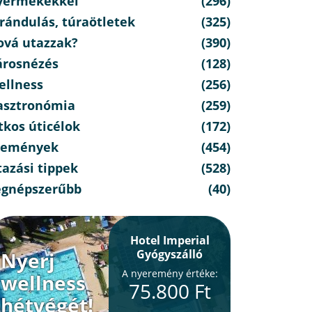
yermekekkel
(296)
rándulás, túraötletek
(325)
ová utazzak?
(390)
árosnézés
(128)
ellness
(256)
asztronómia
(259)
tkos úticélok
(172)
semények
(454)
azási tippek
(528)
egnépszerűbb
(40)
Hotel Imperial
Gyógyszálló
Nyerj
A nyeremény értéke:
wellness
75.800 Ft
hétvégét!