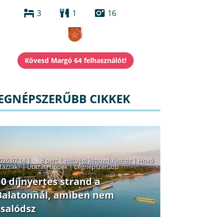
3
1
16
EGNÉPSZERŰBB CIKKEK
026.07.14 |
8 perc
|
Hétvégi kimozduláshoz
|
Hová
tazzak?
|
Utazási tippek
|
Legnépszerűbb
10 díjnyertes strand a
Balatonnál, amiben nem
csalódsz