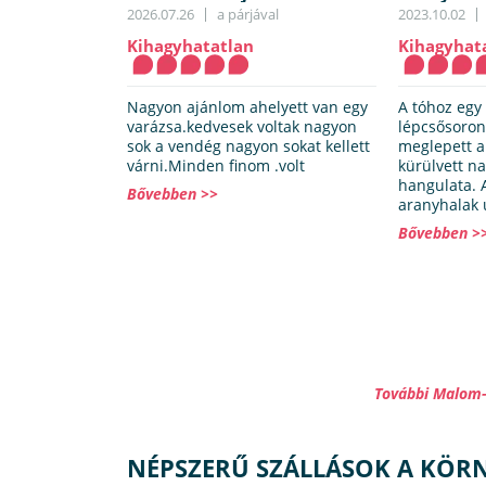
2026.07.26
a párjával
2023.10.02
Kihagyhatatlan
Kihagyhat
Nagyon ajánlom ahelyett van egy
A tóhoz egy
varázsa.kedvesek voltak nagyon
lépcsősoron 
sok a vendég nagyon sokat kellett
meglepett a
várni.Minden finom .volt
kürülvett n
hangulata. 
Bővebben >>
aranyhalak 
Bővebben >
További Malom-
NÉPSZERŰ SZÁLLÁSOK A KÖR