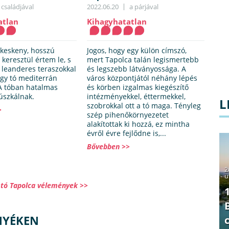
családjával
2022.06.20
a párjával
atlan
Kihagyhatatlan
 keskeny, hosszú
Jogos, hogy egy külön címszó,
keresztül értem le, s
mert Tapolca talán legismertebb
 leanderes teraszokkal
és legszebb látványossága. A
agy tó mediterrán
város központjától néhány lépés
A tóban hatalmas
és körben izgalmas kiegészítő
úszkálnak.
intézményekkel, éttermekkel,
L
szobrokkal ott a tó maga. Tényleg
>
szép pihenőkörnyezetet
alakítottak ki hozzá, ez mintha
évről évre fejlődne is,...
Bővebben >>
2
u
tó Tapolca vélemények >>
NYÉKEN