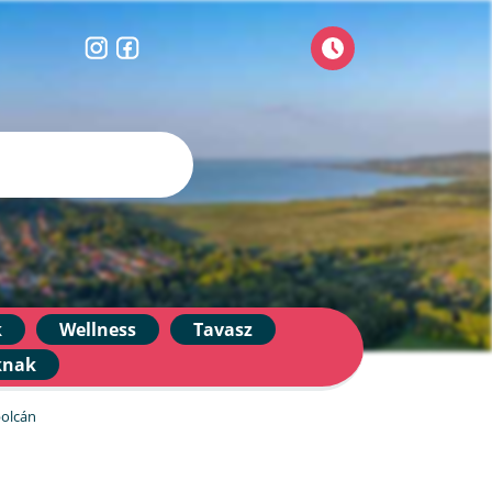
k
Wellness
Tavasz
knak
polcán