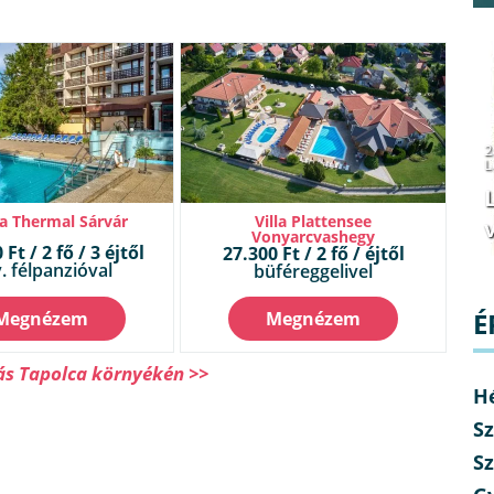
2
L
a Thermal Sárvár
Villa Plattensee
v
Vonyarcvashegy
Ft / 2 fő / 3 éjtől
27.300 Ft / 2 fő / éjtől
. félpanzióval
büféreggelivel
É
Megnézem
Megnézem
ás Tapolca környékén >>
H
Sz
Sz