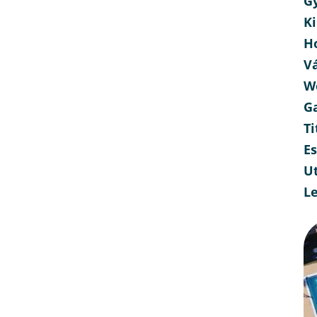
G
Ki
H
V
W
G
Ti
E
Ut
L