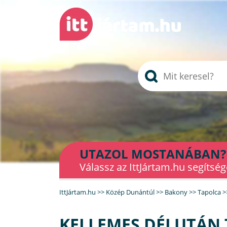
UTAZOL MOSTANÁBAN?
Válassz az IttJártam.hu segítség
IttJártam.hu
>>
Közép Dunántúl
>>
Bakony
>>
Tapolca
>
KELLEMES DÉLUTÁN