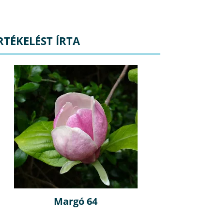
RTÉKELÉST ÍRTA
Margó 64