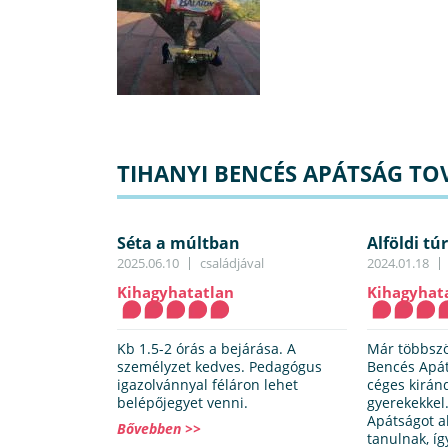
TIHANYI BENCÉS APÁTSÁG TOV
Séta a múltban
Alföldi tú
Bencés A
2025.06.10
családjával
2024.01.18
Kihagyhatatlan
Kihagyhat
Kb 1.5-2 órás a bejárása. A
Már többszö
személyzet kedves. Pedagógus
Bencés Apát
igazolvánnyal féláron lehet
céges kirán
belépőjegyet venni.
gyerekekkel
Apátságot al
Bővebben >>
tanulnak, íg