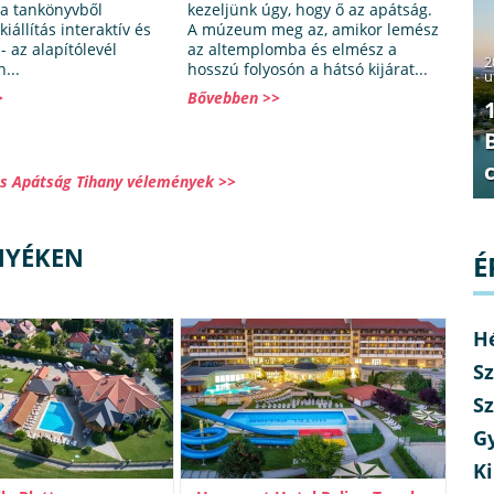
 a tankönyvből
kezeljünk úgy, hogy ő az apátság.
kiállítás interaktív és
A múzeum meg az, amikor lemész
- az alapítólevél
az altemplomba és elmész a
2
...
hosszú folyosón a hátsó kijárat...
u
>
Bővebben >>
és Apátság Tihany vélemények >>
NYÉKEN
É
H
Sz
Sz
G
Ki