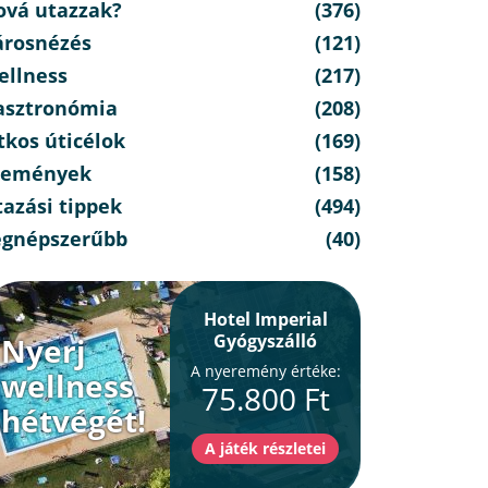
ová utazzak?
(376)
árosnézés
(121)
ellness
(217)
asztronómia
(208)
tkos úticélok
(169)
semények
(158)
azási tippek
(494)
egnépszerűbb
(40)
Hotel Imperial
Gyógyszálló
Nyerj
A nyeremény értéke:
wellness
75.800 Ft
hétvégét!