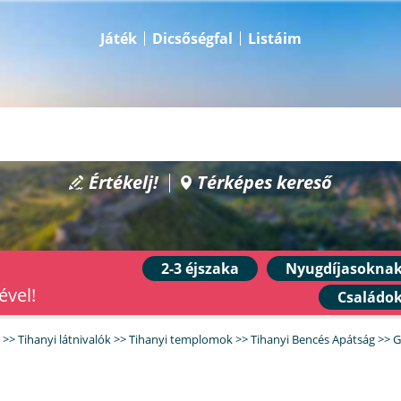
Játék
Dicsőségfal
Listáim
Értékelj!
Térképes kereső
2-3 éjszaka
Nyugdíjasokna
ével!
Családo
>>
Tihanyi látnivalók
>>
Tihanyi templomok
>>
Tihanyi Bencés Apátság
>>
G