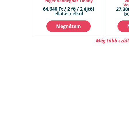
Pilger Vendégház Tihany
Vi
Vo
64.640 Ft / 2 fő / 2 éjtől
27.300
ellátás nélkül
bü
Megnézem
Még több szál