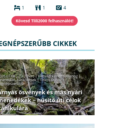
1
1
4
EGNÉPSZERŰBB CIKKEK
026.07.08 |
7 perc
|
Hétvégi kimozduláshoz
|
irándulás, túraötletek
|
Titkos úticélok
|
egnépszerűbb
Árnyas ösvények és más nyári
menedékek − hűsítő úti célok
kánikulára