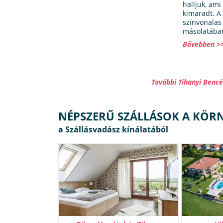
halljuk, ami
kimaradt. A 
színvonalas 
másolatában
Bővebben >
További Tihanyi Benc
NÉPSZERŰ SZÁLLÁSOK A KÖR