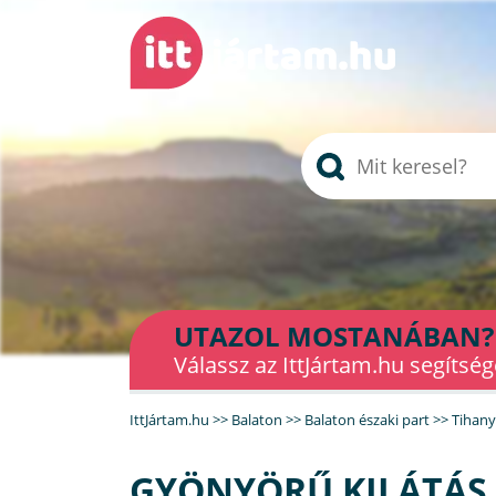
UTAZOL MOSTANÁBAN?
Válassz az IttJártam.hu segítség
IttJártam.hu
>>
Balaton
>>
Balaton északi part
>>
Tihany
GYÖNYÖRŰ KILÁTÁS