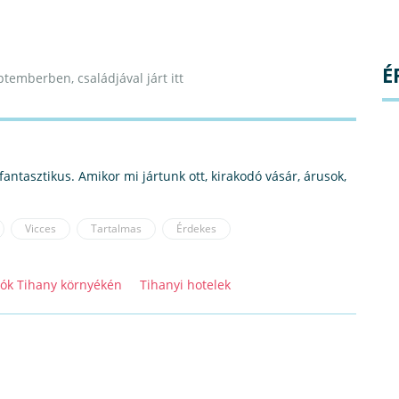
É
ptemberben, családjával járt itt
antasztikus. Amikor mi jártunk ott, kirakodó vásár, árusok,
Vicces
Tartalmas
Érdekes
lók Tihany környékén
Tihanyi hotelek