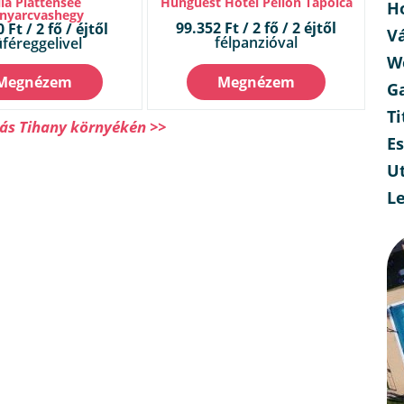
lla Plattensee
Hunguest Hotel Pelion Tapolca
H
nyarcvashegy
99.352 Ft / 2 fő / 2 éjtől
 Ft / 2 fő / éjtől
V
félpanzióval
féreggelivel
W
Megnézem
Megnézem
G
Ti
lás Tihany környékén >>
E
Ut
L