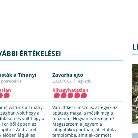
L
ÁBBI ÉRTÉKELÉSEI
risták a Tihanyi
Zavarba ejtő
pátságban
gyerekekkel
2023.10.02
egyedül
2
K
atlan
Kihagyhatatlan
L
r is voltunk a Tihanyi
Van itt két címszó is, az egyik az
ságban.Volt hogy a
apátság maga, a másik meg a
duláson és volt hogy a
múzeum. Hogyan is kezeljem?
. Töriből éppen az
Megszerzem a jegyem a
apító I. Andrásról
látogatóközpontban, átsétálok a
y élőben látjuk és
templomba, amit akkor most