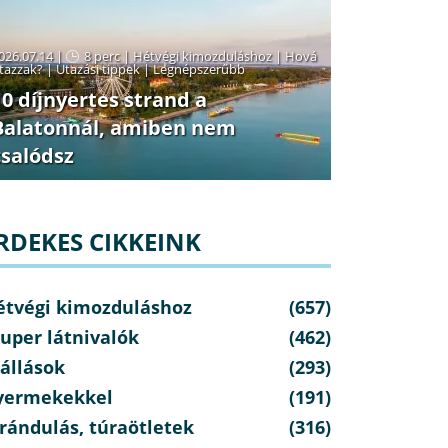
026.07.14 |
8 perc
|
Hétvégi kimozduláshoz
|
Hová
tazzak?
|
Utazási tippek
|
Legnépszerűbb
10 díjnyertes strand a
Balatonnál, amiben nem
csalódsz
RDEKES CIKKEINK
étvégi kimozduláshoz
(657)
uper látnivalók
(462)
állások
(293)
yermekekkel
(191)
rándulás, túraötletek
(316)