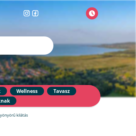
k
Wellness
Tavasz
knak
yönyörű kilátás