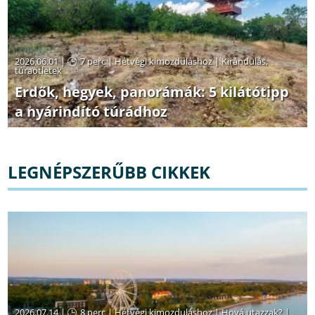
2026.06.01 |
7 perc
|
Hétvégi kimozduláshoz
|
Kirándulás,
túraötletek
Erdők, hegyek, panorámák: 5 kilátótipp
a nyárindító túrádhoz
LEGNÉPSZERŰBB CIKKEK
2026.07.14 |
8 perc
|
Hétvégi kimozduláshoz
|
Hová utazzak?
|