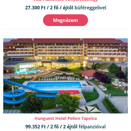
27.300 Ft / 2 fő / éjtől
büféreggelivel
Megnézem
Hunguest Hotel Pelion Tapolca
99.352 Ft / 2 fő / 2 éjtől
félpanzióval