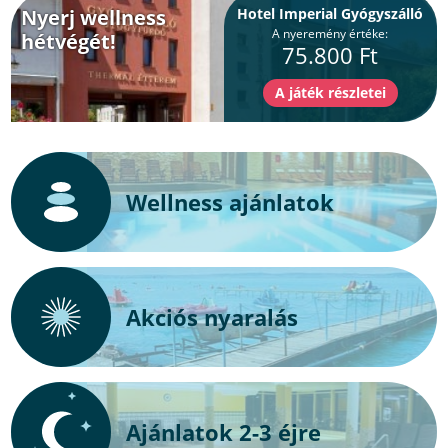
Nyerj wellness
Hotel Imperial Gyógyszálló
A nyeremény értéke:
hétvégét!
75.800 Ft
Wellness ajánlatok
Akciós nyaralás
Ajánlatok 2-3 éjre