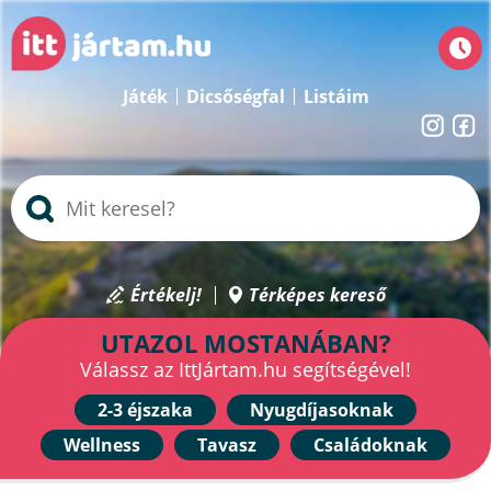
Játék
Dicsőségfal
Listáim
Értékelj!
Térképes kereső
UTAZOL MOSTANÁBAN?
Válassz az IttJártam.hu segítségével!
2-3 éjszaka
Nyugdíjasoknak
Wellness
Tavasz
Családoknak