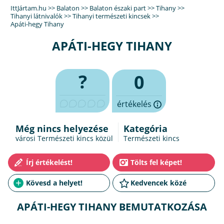
IttJártam.hu
>>
Balaton
>>
Balaton északi part
>>
Tihany
>>
Tihanyi látnivalók
>>
Tihanyi természeti kincsek
>>
Apáti-hegy Tihany
APÁTI-HEGY TIHANY
?
0
értékelés
Még nincs helyezése
Kategória
városi Természeti kincs közül
Természeti kincs
APÁTI-HEGY TIHANY BEMUTATKOZÁSA