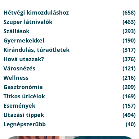
Hétvégi kimozduláshoz
(658)
Szuper látnivalók
(463)
Szállások
(293)
Gyermekekkel
(190)
Kirándulás, túraötletek
(317)
Hová utazzak?
(376)
Városnézés
(121)
Wellness
(216)
Gasztronómia
(209)
Titkos úticélok
(169)
Események
(157)
Utazási tippek
(494)
Legnépszerűbb
(40)