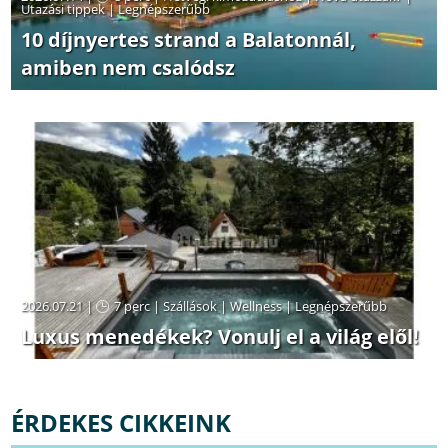
Utazási tippek
|
Legnépszerűbb
10 díjnyertes strand a Balatonnál,
amiben nem csalódsz
2026.07.21 |
7 perc
|
Szállások
|
Wellness
|
Legnépszerűbb
Luxus menedékek? Vonulj el a világ elől!
ÉRDEKES CIKKEINK