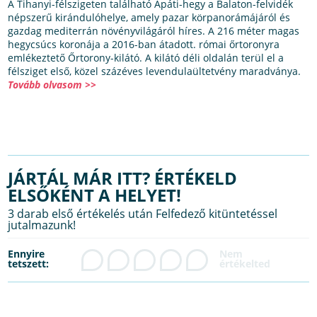
A Tihanyi-félszigeten található Apáti-hegy a Balaton-felvidék
népszerű kirándulóhelye, amely pazar körpanorámájáról és
gazdag mediterrán növényvilágáról híres. A 216 méter magas
hegycsúcs koronája a 2016-ban átadott. római őrtoronyra
emlékeztető Őrtorony-kilátó. A kilátó déli oldalán terül el a
félsziget első, közel százéves levendulaültetvény maradványa.
Tovább olvasom >>
JÁRTÁL MÁR ITT? ÉRTÉKELD
ELSŐKÉNT A HELYET!
3 darab első értékelés után Felfedező kitüntetéssel
jutalmazunk!
Ennyire
tetszett: