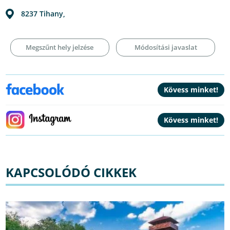
8237
Tihany
,
Megszűnt hely jelzése
Módosítási javaslat
KAPCSOLÓDÓ CIKKEK