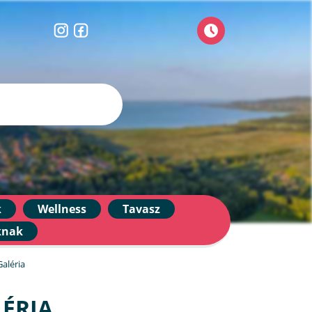
k
Wellness
Tavasz
knak
Galéria
ÉRIA