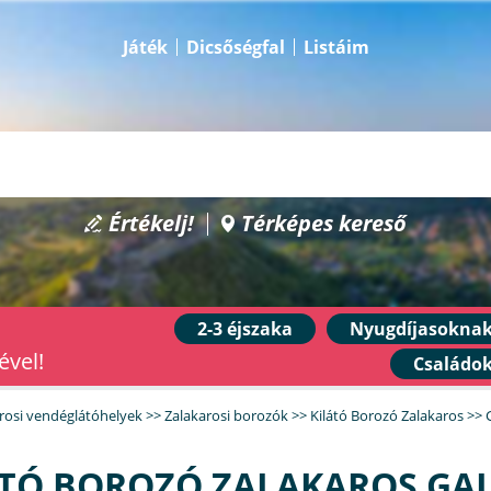
Játék
Dicsőségfal
Listáim
Értékelj!
Térképes kereső
2-3 éjszaka
Nyugdíjasokna
ével!
Családo
rosi vendéglátóhelyek
>>
Zalakarosi borozók
>>
Kilátó Borozó Zalakaros
>>
ÁTÓ BOROZÓ ZALAKAROS GAL