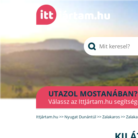
UTAZOL MOSTANÁBAN?
Válassz az IttJártam.hu segítség
IttJártam.hu
>>
Nyugat Dunántúl
>>
Zalakaros
>>
Zalaka
KIL