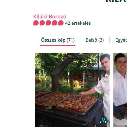
Kilátó Borozó
42 értékelés
Összes kép (71)
Belső (3)
Egyéb