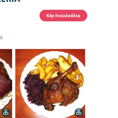
Kép hozzáadása
6)