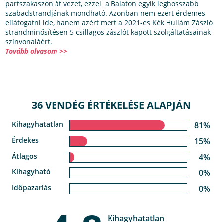
partszakaszon át vezet, ezzel a Balaton egyik leghosszabb
szabadstrandjának mondható. Azonban nem ezért érdemes
ellátogatni ide, hanem azért mert a 2021-es Kék Hullám Zászló
strandminősítésen 5 csillagos zászlót kapott szolgáltatásainak
színvonaláért.
Tovább olvasom >>
36 VENDÉG ÉRTÉKELÉSE ALAPJÁN
Kihagyhatatlan
81%
Érdekes
15%
Átlagos
4%
Kihagyható
0%
Időpazarlás
0%
Kihagyhatatlan