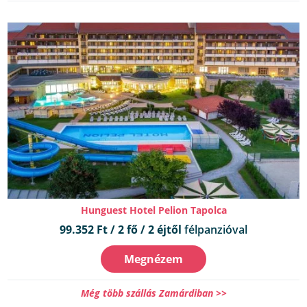
Hunguest Hotel Pelion Tapolca
99.352 Ft / 2 fő / 2 éjtől
félpanzióval
Megnézem
Még több szállás Zamárdiban >>