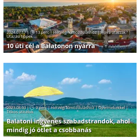
2024.07.17 |
13 perc
|
Hétvégi kimozduláshoz
|
Hová utazzak?
|
Utazási tippek
10 úti cél a Balatonon nyárra
2023.08.03 |
9 perc
|
Hétvégi kimozduláshoz
|
Gyermekekkel
|
Titkos úticélok
Balatoni ingyenes szabadstrandok, ahol
mindig jó ötlet a csobbanás