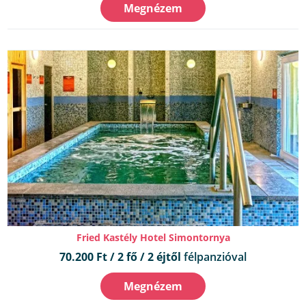
Megnézem
Fried Kastély Hotel Simontornya
70.200 Ft / 2 fő / 2 éjtől
félpanzióval
Megnézem