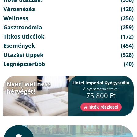
Városnézés
(128)
Wellness
(256)
Gasztronómia
(259)
Titkos úticélok
(172)
Események
(454)
Utazási tippek
(528)
Legnépszerűbb
(40)
Nyerj wellness
Hotel Imperial Gyógyszálló
A nyeremény értéke:
hétvégét!
75.800 Ft