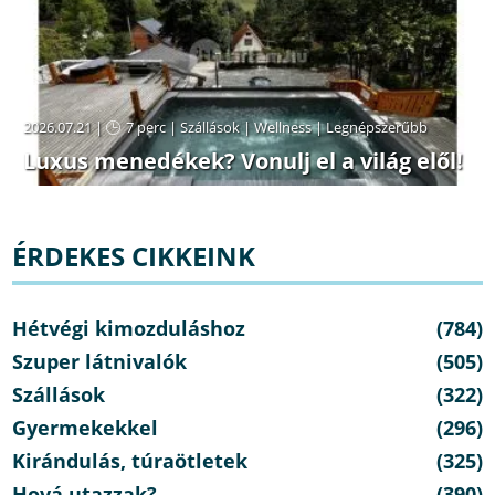
2026.07.21 |
7 perc
|
Szállások
|
Wellness
|
Legnépszerűbb
Luxus menedékek? Vonulj el a világ elől!
ÉRDEKES CIKKEINK
Hétvégi kimozduláshoz
(784)
Szuper látnivalók
(505)
Szállások
(322)
Gyermekekkel
(296)
Kirándulás, túraötletek
(325)
Hová utazzak?
(390)