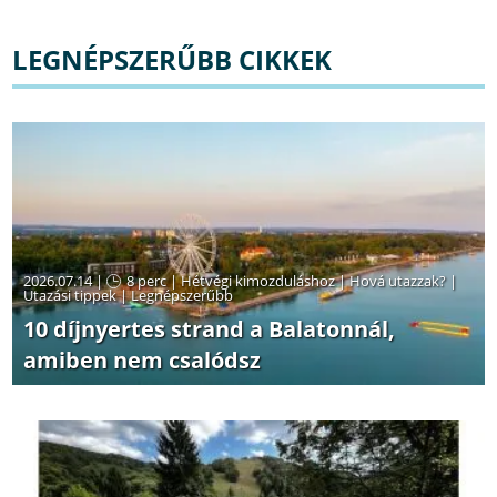
LEGNÉPSZERŰBB CIKKEK
2026.07.14 |
8 perc
|
Hétvégi kimozduláshoz
|
Hová utazzak?
|
Utazási tippek
|
Legnépszerűbb
10 díjnyertes strand a Balatonnál,
amiben nem csalódsz