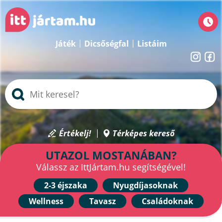
Játék
Dicsőségfal
Listáim
Értékelj!
Térképes kereső
UTAZOL MOSTANÁBAN?
Válassz az IttJártam.hu segítségével!
2-3 éjszaka
Nyugdíjasoknak
Wellness
Tavasz
Családoknak