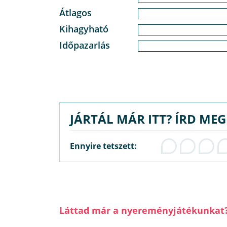
Átlagos
Kihagyható
Időpazarlás
JÁRTÁL MÁR ITT? ÍRD ME
Ennyire tetszett:
Láttad már a nyereményjátékunkat