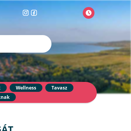
k
Wellness
Tavasz
knak
GÁT