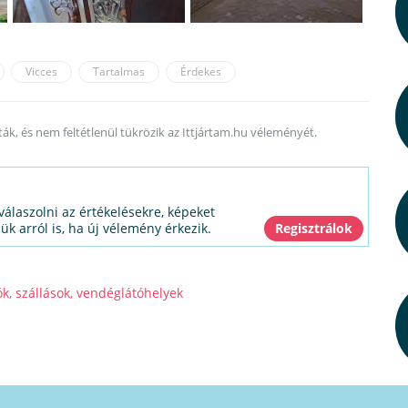
Vicces
Tartalmas
Érdekes
rták, és nem feltétlenül tükrözik az Ittjártam.hu véleményét.
válaszolni az értékelésekre, képeket
jük arról is, ha új vélemény érkezik.
ók, szállások, vendéglátóhelyek