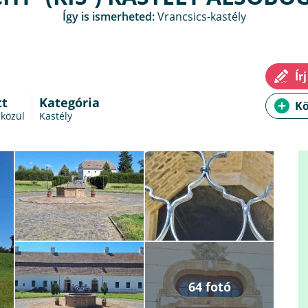
Így is ismerheted:
Vrancsics-kastély
tt
Kategória
 közül
Kastély
64 fotó