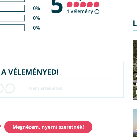
5
0%
1 vélemény
0%
0%
G A VÉLEMÉNYED!
?
Megnézem, nyerni szeretnék!