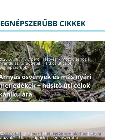
LEGNÉPSZERŰBB CIKKEK
2026.07.08 |
7 perc
|
Hétvégi kimozduláshoz
|
Kirándulás, túraötletek
|
Titkos úticélok
|
Legnépszerűbb
Árnyas ösvények és más nyári
menedékek − hűsítő úti célok
kánikulára
2026.07.14 |
8 perc
|
Hétvégi kimozduláshoz
|
Hová
utazzak?
|
Utazási tippek
|
Legnépszerűbb