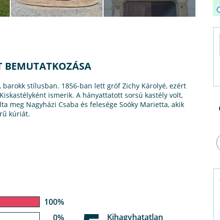
GÁT BEMUTATKOZÁSA
, barokk stílusban. 1856-ban lett gróf Zichy Károlyé, ezért
Kiskastélyként ismerik. A hányattatott sorsú kastély volt,
ta meg Nagyházi Csaba és felesége Soóky Marietta, akik
rű kúriát.
100%
Kihagyhatatlan
0%