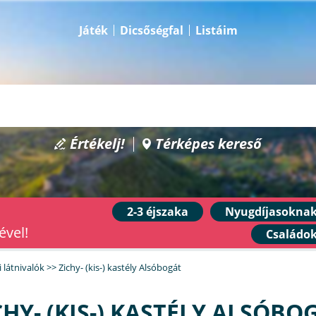
Játék
Dicsőségfal
Listáim
Értékelj!
Térképes kereső
2-3 éjszaka
Nyugdíjasokna
ével!
Családo
 látnivalók
>>
Zichy- (kis-) kastély Alsóbogát
CHY- (KIS-) KASTÉLY ALSÓBO