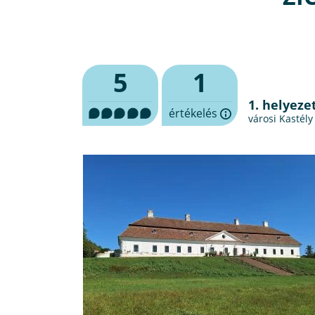
5
1
1. helyeze
értékelés
városi Kastély