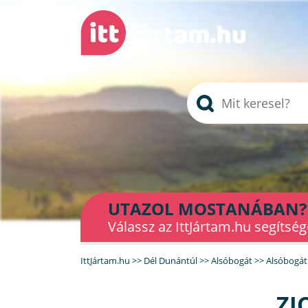
UTAZOL MOSTANÁBAN?
Válassz az IttJártam.hu segítség
IttJártam.hu
>>
Dél Dunántúl
>>
Alsóbogát
>>
Alsóbogáti
ZI