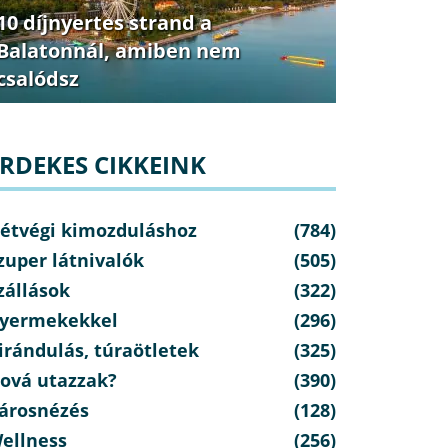
10 díjnyertes strand a
Balatonnál, amiben nem
csalódsz
RDEKES CIKKEINK
étvégi kimozduláshoz
(784)
zuper látnivalók
(505)
zállások
(322)
yermekekkel
(296)
irándulás, túraötletek
(325)
ová utazzak?
(390)
árosnézés
(128)
ellness
(256)