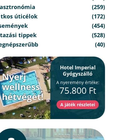
asztronómia
(259)
itkos úticélok
(172)
semények
(454)
tazási tippek
(528)
egnépszerűbb
(40)
Hotel Imperial
Gyógyszálló
Nyerj
A nyeremény értéke:
wellness
75.800 Ft
hétvégét!