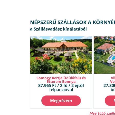
NÉPSZERŰ SZÁLLÁSOK A KÖRNYÉ
Somogy Kertje Üdülőfalu és
Vi
Étterem Bonnya
Vo
87.965 Ft / 2 fő / 2 éjtől
27.300
félpanzióval
bü
Megnézem
Még több száll