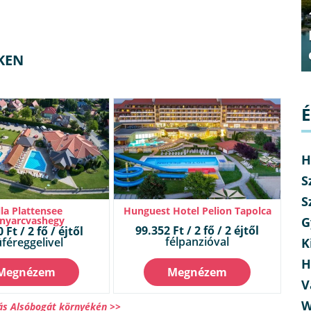
KEN
É
H
S
S
lla Plattensee
Hunguest Hotel Pelion Tapolca
G
nyarcvashegy
99.352 Ft / 2 fő / 2 éjtől
 Ft / 2 fő / éjtől
félpanzióval
K
féreggelivel
H
Megnézem
Megnézem
V
W
ás Alsóbogát környékén >>