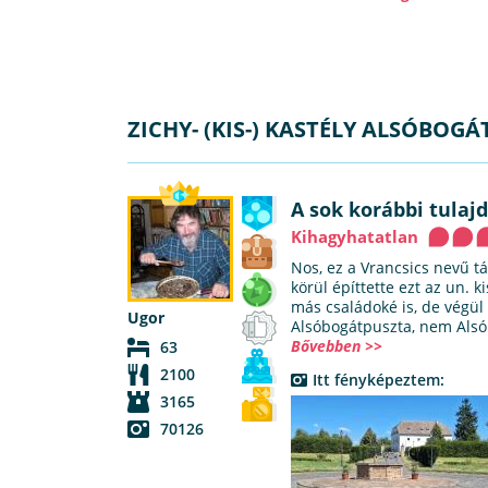
ZICHY- (KIS-) KASTÉLY ALSÓBOG
A sok korábbi tulajd
Kihagyhatatlan
Nos, ez a Vrancsics nevű t
körül építtette ezt az un. k
más családoké is, de végül a
Ugor
Alsóbogátpuszta, nem Alsó
Bővebben >>
63
2100
Itt fényképeztem:
3165
70126