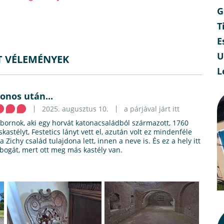
G
T
E
U
ÁT VÉLEMÉNYEK
L
onos után...
2025. augusztus 10.
a párjával járt itt
ábornok, aki egy horvát katonacsaládból származott, 1760
iskastélyt, Festetics lányt vett el, azután volt ez mindenféle
 Zichy család tulajdona lett, innen a neve is. És ez a hely itt
bogát, mert ott meg más kastély van.