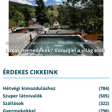
2026.07.21 |
7 perc
|
Szállások
|
Wellness
|
Legnépszerűbb
Luxus menedékek? Vonulj el a világ elől!
ÉRDEKES CIKKEINK
Hétvégi kimozduláshoz
(784)
Szuper látnivalók
(505)
Szállások
(322)
Gyermekekkel
(296)