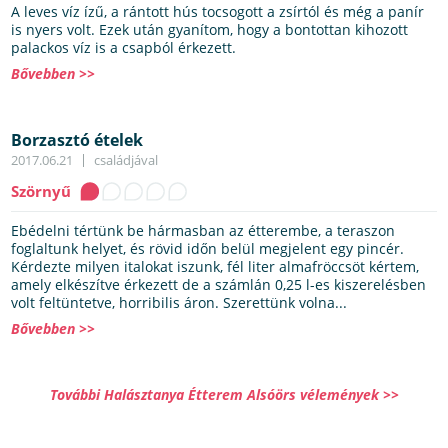
A leves víz ízű, a rántott hús tocsogott a zsírtól és még a panír
is nyers volt. Ezek után gyanítom, hogy a bontottan kihozott
palackos víz is a csapból érkezett.
Bővebben >>
Borzasztó ételek
2017.06.21
családjával
Szörnyű
Ebédelni tértünk be hármasban az étterembe, a teraszon
foglaltunk helyet, és rövid időn belül megjelent egy pincér.
Kérdezte milyen italokat iszunk, fél liter almafröccsöt kértem,
amely elkészítve érkezett de a számlán 0,25 l-es kiszerelésben
volt feltüntetve, horribilis áron. Szerettünk volna...
Bővebben >>
További Halásztanya Étterem Alsóörs vélemények >>