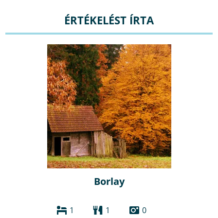
ÉRTÉKELÉST ÍRTA
Borlay
1
1
0