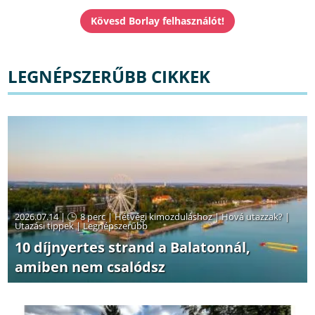
LEGNÉPSZERŰBB CIKKEK
2026.07.14 |
8 perc
|
Hétvégi kimozduláshoz
|
Hová utazzak?
|
Utazási tippek
|
Legnépszerűbb
10 díjnyertes strand a Balatonnál,
amiben nem csalódsz