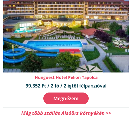
Hunguest Hotel Pelion Tapolca
99.352 Ft / 2 fő / 2 éjtől
félpanzióval
Megnézem
Még több szállás Alsóörs környékén >>