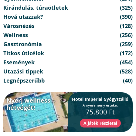
Kirándulás, túraötletek
(325)
Hová utazzak?
(390)
Városnézés
(128)
Wellness
(256)
Gasztronómia
(259)
Titkos úticélok
(172)
Események
(454)
Utazási tippek
(528)
Legnépszerűbb
(40)
Nyerj wellness
Hotel Imperial Gyógyszálló
A nyeremény értéke:
hétvégét!
75.800 Ft