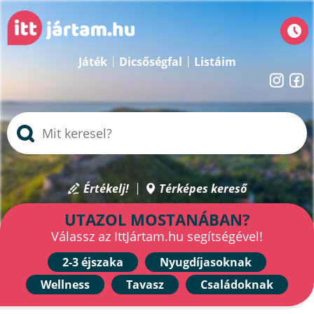
Játék
Dicsőségfal
Listáim
Értékelj!
Térképes kereső
UTAZOL MOSTANÁBAN?
Válassz az IttJártam.hu segítségével!
2-3 éjszaka
Nyugdíjasoknak
Wellness
Tavasz
Családoknak