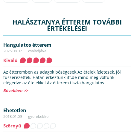
HALÁSZTANYA ÉTTEREM TOVÁBBI
ÉRTÉKELÉSEI
Hangulatos étterem
2025.08.07
családjával
Kiváló
Az étteremben az adagok bőségesek.Az ételek ízletesek, jól
fűszerezettek. Hatan érkeztünk itt,de mind meg voltunk
elégedve az ételekkel.Az étterem tiszta,hangulatos
Bővebben >>
Ehetetlen
2018.01.09
gyerekekkel
Szörnyű