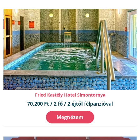
Fried Kastély Hotel Simontornya
70.200 Ft / 2 fő / 2 éjtől
félpanzióval
Megnézem