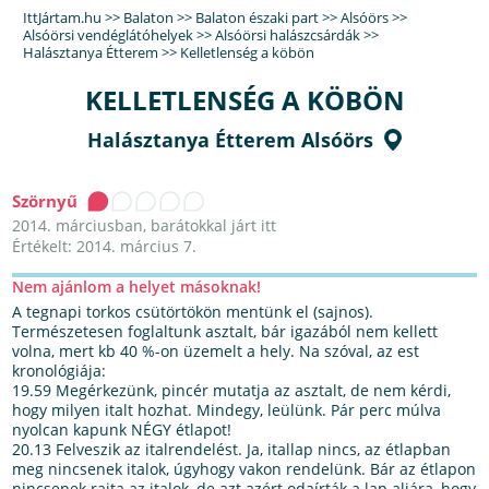
IttJártam.hu
>>
Balaton
>>
Balaton északi part
>>
Alsóörs
>>
Alsóörsi vendéglátóhelyek
>>
Alsóörsi halászcsárdák
>>
Halásztanya Étterem
>>
Kelletlenség a köbön
KELLETLENSÉG A KÖBÖN
Halásztanya Étterem Alsóörs
Szörnyű
2014. márciusban, barátokkal járt itt
Értékelt: 2014. március 7.
Nem ajánlom a helyet másoknak!
A tegnapi torkos csütörtökön mentünk el (sajnos).
Természetesen foglaltunk asztalt, bár igazából nem kellett
volna, mert kb 40 %-on üzemelt a hely. Na szóval, az est
kronológiája:
19.59 Megérkezünk, pincér mutatja az asztalt, de nem kérdi,
hogy milyen italt hozhat. Mindegy, leülünk. Pár perc múlva
nyolcan kapunk NÉGY étlapot!
20.13 Felveszik az italrendelést. Ja, itallap nincs, az étlapban
meg nincsenek italok, úgyhogy vakon rendelünk. Bár az étlapon
nincsenek rajta az italok, de azt azért odaírták a lap aljára, hogy