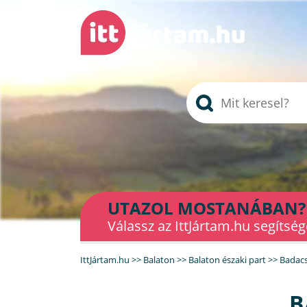
UTAZOL MOSTANÁBAN?
Válassz az IttJártam.hu segítség
IttJártam.hu
>>
Balaton
>>
Balaton északi part
>>
Badac
B