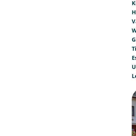
K
H
V
W
G
T
E
U
L