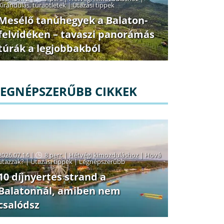
Kirándulás, túraötletek
|
Utazási tippek
Mesélő tanúhegyek a Balaton-
felvidéken – tavaszi panorámás
túrák a legjobbakból
LEGNÉPSZERŰBB CIKKEK
2026.07.14 |
8 perc
|
Hétvégi kimozduláshoz
|
Hová
utazzak?
|
Utazási tippek
|
Legnépszerűbb
10 díjnyertes strand a
Balatonnál, amiben nem
csalódsz