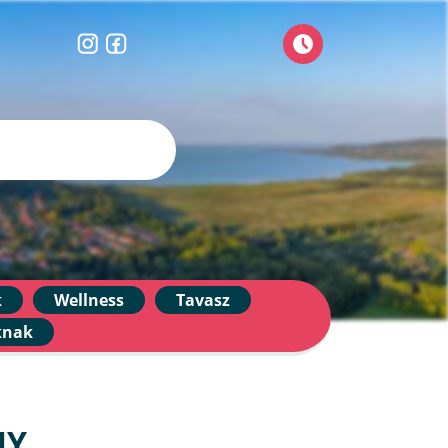
k
Wellness
Tavasz
knak
NY