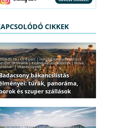
KAPCSOLÓDÓ CIKKEK
2026.05.19 |
8 perc
|
Hétvégi kimozduláshoz
|
Szuper látnivalók
|
Kirándulás, túraötletek
|
Hová
utazzak?
|
Utazási tippek
Badacsony bakancslistás
élményei: túrák, panoráma,
borok és szuper szállások
2024.04.12 |
7 perc
|
Hétvégi kimozduláshoz
|