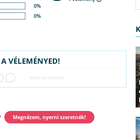
0%
0%
G A VÉLEMÉNYED!
?
Megnézem, nyerni szeretnék!