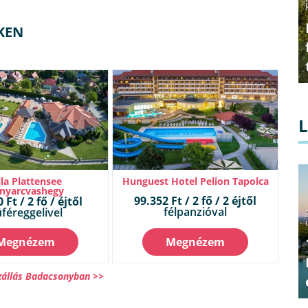
KEN
lla Plattensee
Hunguest Hotel Pelion Tapolca
nyarcvashegy
99.352 Ft / 2 fő / 2 éjtől
 Ft / 2 fő / éjtől
félpanzióval
féreggelivel
Megnézem
Megnézem
zállás Badacsonyban >>