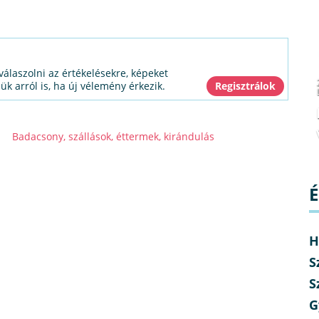
válaszolni az értékelésekre, képeket
jük arról is, ha új vélemény érkezik.
Badacsony, szállások, éttermek, kirándulás
É
H
S
S
G