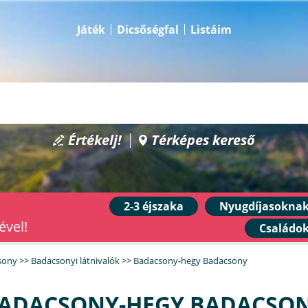
Játék
Dicsőségfal
Listáim
Értékelj!
Térképes kereső
2-3 éjszaka
Nyugdíjasokna
ével!
Családo
sony
>>
Badacsonyi látnivalók
>>
Badacsony-hegy Badacsony
ADACSONY-HEGY BADACSO