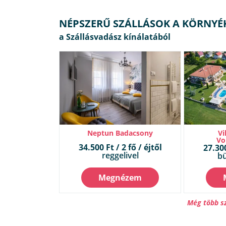
NÉPSZERŰ SZÁLLÁSOK A KÖRNYÉ
Neptun Badacsony
Vi
Vo
34.500 Ft / 2 fő / éjtől
27.300
reggelivel
bü
Megnézem
Még több s