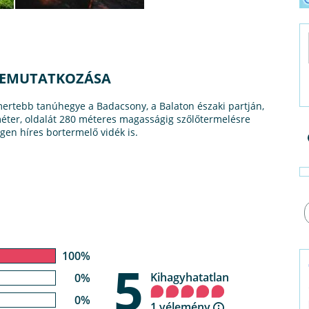
BEMUTATKOZÁSA
ertebb tanúhegye a Badacsony, a Balaton északi partján,
méter, oldalát 280 méteres magasságig szőlőtermelésre
gen híres bortermelő vidék is.
100%
5
Kihagyhatatlan
0%
0%
1 vélemény