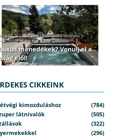
2026.07.21 |
7 perc
|
Szállások
|
Wellness
|
Legnépszerűbb
Luxus menedékek? Vonulj el a
világ elől!
RDEKES CIKKEINK
étvégi kimozduláshoz
(784)
zuper látnivalók
(505)
zállások
(322)
yermekekkel
(296)