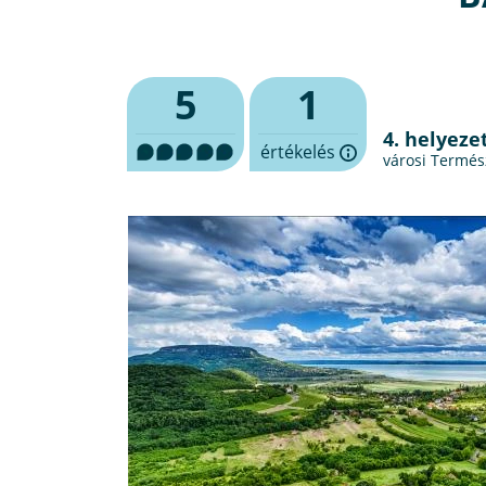
5
1
4. helyeze
értékelés
városi Termész