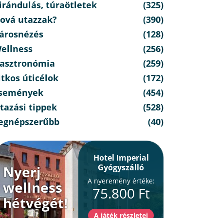
irándulás, túraötletek
(325)
ová utazzak?
(390)
árosnézés
(128)
ellness
(256)
asztronómia
(259)
itkos úticélok
(172)
semények
(454)
tazási tippek
(528)
egnépszerűbb
(40)
Hotel Imperial
Gyógyszálló
Nyerj
A nyeremény értéke:
wellness
75.800 Ft
hétvégét!