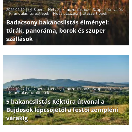
2026.05.19 |
8 perc
|
Hétvégi kimozduláshoz
|
Szuper látnivalók
|
Kirándulás, túraötletek
|
Hová utazzak?
|
Utazási tippek
Badacsony bakancslistás élményei:
túrák, panoráma, borok és szuper
szállások
2022.10.27 |
7 perc
|
Hétvégi kimozduláshoz
|
Szuper látnivalók
|
Kirándulás, túraötletek
5 bakancslistás Kéktúra útvonal a
Bujdosók lépcsőjétől a festői zempléni
várakig