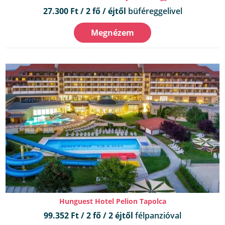
27.300 Ft / 2 fő / éjtől
büféreggelivel
Megnézem
Hunguest Hotel Pelion Tapolca
99.352 Ft / 2 fő / 2 éjtől
félpanzióval