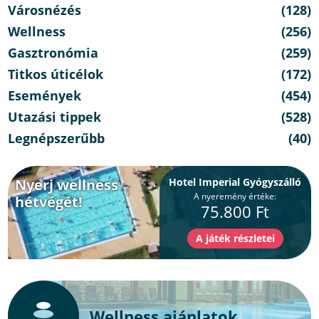
Városnézés
(128)
Wellness
(256)
Gasztronómia
(259)
Titkos úticélok
(172)
Események
(454)
Utazási tippek
(528)
Legnépszerűbb
(40)
Nyerj wellness
Hotel Imperial Gyógyszálló
A nyeremény értéke:
hétvégét!
75.800 Ft
Wellness ajánlatok