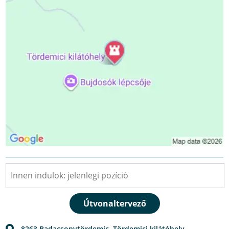
8263
Badacsonytördemic
,
Tördemici kilátóhely