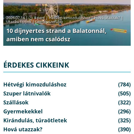
2026.07.14 |
8 perc
|
Hétvégi kimozduláshoz
|
Hová utazzak?
|
Utazási tippek
|
Legnépszerűbb
10 díjnyertes strand a Balatonnál,
amiben nem csalódsz
ÉRDEKES CIKKEINK
Hétvégi kimozduláshoz
(784)
Szuper látnivalók
(505)
Szállások
(322)
Gyermekekkel
(296)
Kirándulás, túraötletek
(325)
Hová utazzak?
(390)