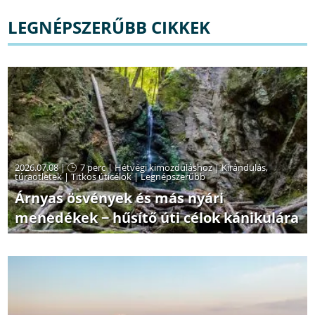
LEGNÉPSZERŰBB CIKKEK
2026.07.08 |
7 perc
|
Hétvégi kimozduláshoz
|
Kirándulás,
túraötletek
|
Titkos úticélok
|
Legnépszerűbb
Árnyas ösvények és más nyári
menedékek − hűsítő úti célok kánikulára