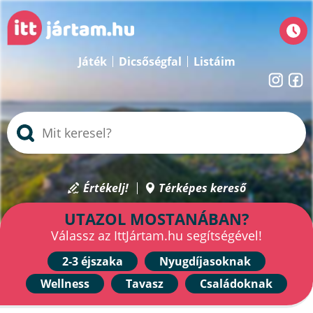
Játék
Dicsőségfal
Listáim
Értékelj!
Térképes kereső
UTAZOL MOSTANÁBAN?
Válassz az IttJártam.hu segítségével!
2-3 éjszaka
Nyugdíjasoknak
Wellness
Tavasz
Családoknak