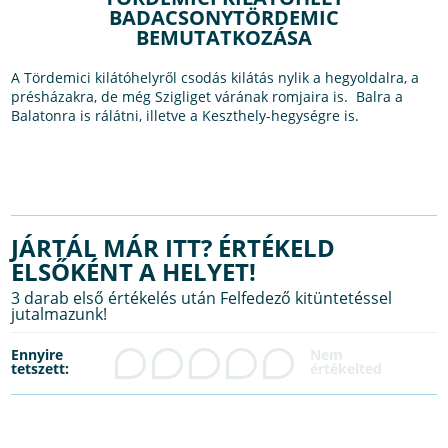
BADACSONYTÖRDEMIC
BEMUTATKOZÁSA
A Tördemici kilátóhelyről csodás kilátás nylik a hegyoldalra, a
présházakra, de még Szigliget várának romjaira is. Balra a
Balatonra is rálátni, illetve a Keszthely-hegységre is.
JÁRTÁL MÁR ITT? ÉRTÉKELD
ELSŐKÉNT A HELYET!
3 darab első értékelés után Felfedező kitüntetéssel
jutalmazunk!
Ennyire
tetszett: