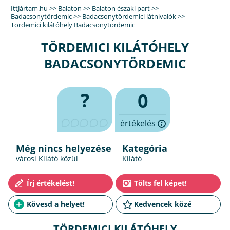
IttJártam.hu
>>
Balaton
>>
Balaton északi part
>>
Badacsonytördemic
>>
Badacsonytördemici látnivalók
>>
Tördemici kilátóhely Badacsonytördemic
TÖRDEMICI KILÁTÓHELY
BADACSONYTÖRDEMIC
?
0
értékelés
Még nincs helyezése
Kategória
városi Kilátó közül
Kilátó
TÖRDEMICI KILÁTÓHELY