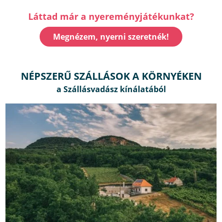
Láttad már a nyereményjátékunkat?
Megnézem, nyerni szeretnék!
NÉPSZERŰ SZÁLLÁSOK A KÖRNYÉKEN