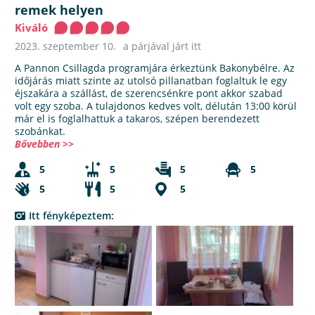
remek helyen
Kiváló
2023. szeptember 10.
a párjával járt itt
A Pannon Csillagda programjára érkeztünk Bakonybélre. Az
időjárás miatt szinte az utolsó pillanatban foglaltuk le egy
éjszakára a szállást, de szerencsénkre pont akkor szabad
volt egy szoba. A tulajdonos kedves volt, délután 13:00 körül
már el is foglalhattuk a takaros, szépen berendezett
szobánkat.
Bővebben >>
5
5
5
5
5
5
5
Itt fényképeztem: