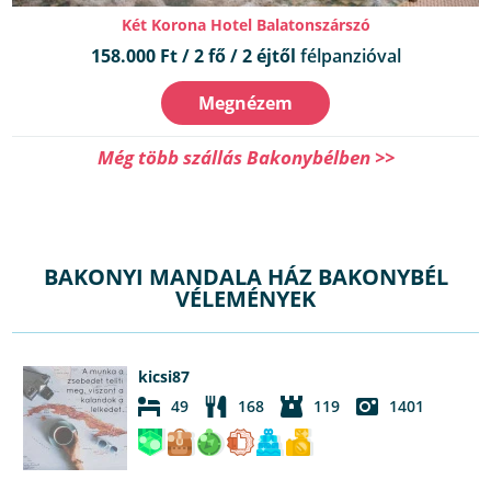
Két Korona Hotel Balatonszárszó
158.000 Ft / 2 fő / 2 éjtől
félpanzióval
Megnézem
Még több szállás Bakonybélben >>
BAKONYI MANDALA HÁZ BAKONYBÉL
VÉLEMÉNYEK
kicsi87
49
168
119
1401