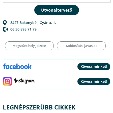
8427
Bakonybél
,
Gyár u. 1.
06 30 895 71 79
Megszűnt hely jelzése
Módosítási javaslat
LEGNÉPSZERŰBB CIKKEK