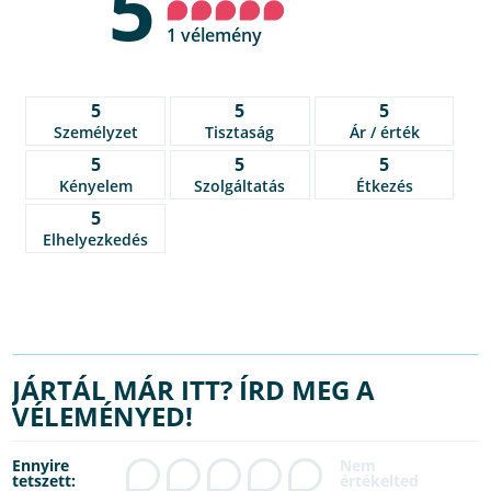
5
1 vélemény
5
5
5
Személyzet
Tisztaság
Ár / érték
5
5
5
Kényelem
Szolgáltatás
Étkezés
5
Elhelyezkedés
JÁRTÁL MÁR ITT? ÍRD MEG A
VÉLEMÉNYED!
Ennyire
tetszett: