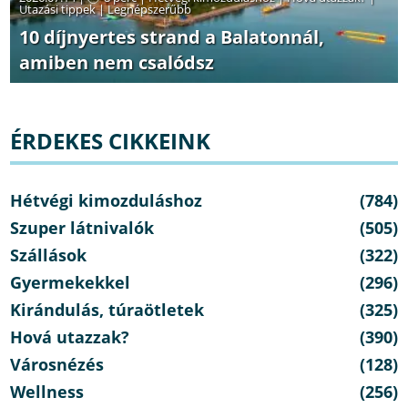
Utazási tippek
|
Legnépszerűbb
10 díjnyertes strand a Balatonnál,
amiben nem csalódsz
ÉRDEKES CIKKEINK
Hétvégi kimozduláshoz
(784)
Szuper látnivalók
(505)
Szállások
(322)
Gyermekekkel
(296)
Kirándulás, túraötletek
(325)
Hová utazzak?
(390)
Városnézés
(128)
Wellness
(256)