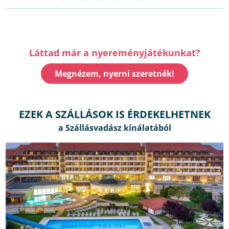
Láttad már a nyereményjátékunkat?
Megnézem, nyerni szeretnék!
EZEK A SZÁLLÁSOK IS ÉRDEKELHETNEK