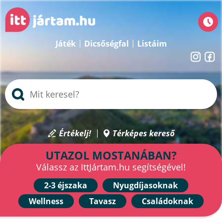
Játék
Dicsőségfal
Listáim
Értékelj!
Térképes kereső
UTAZOL MOSTANÁBAN?
Válassz az IttJártam.hu segítségével!
2-3 éjszaka
Nyugdíjasoknak
Wellness
Tavasz
Családoknak