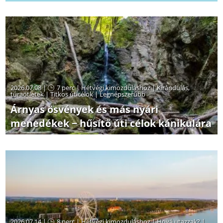
2026.07.08 |
7 perc
|
Hétvégi kimozduláshoz
|
Kirándulás,
túraötletek
|
Titkos úticélok
|
Legnépszerűbb
Árnyas ösvények és más nyári
menedékek − hűsítő úti célok kánikulára
2026.07.14 |
8 perc
|
Hétvégi kimozduláshoz
|
Hová utazzak?
|