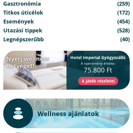
Gasztronómia
(259)
Titkos úticélok
(172)
Események
(454)
Utazási tippek
(528)
Legnépszerűbb
(40)
Nyerj wellness
Hotel Imperial Gyógyszálló
A nyeremény értéke:
hétvégét!
75.800 Ft
Wellness ajánlatok