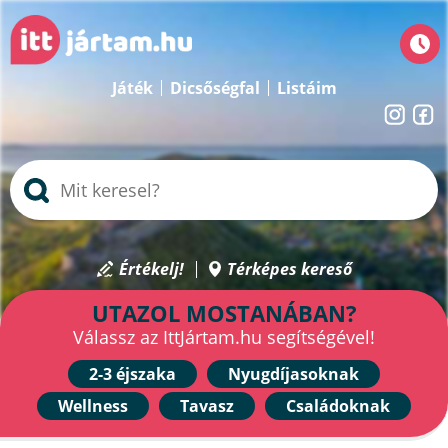
Játék
Dicsőségfal
Listáim
Értékelj!
Térképes kereső
UTAZOL MOSTANÁBAN?
Válassz az IttJártam.hu segítségével!
2-3 éjszaka
Nyugdíjasoknak
Wellness
Tavasz
Családoknak