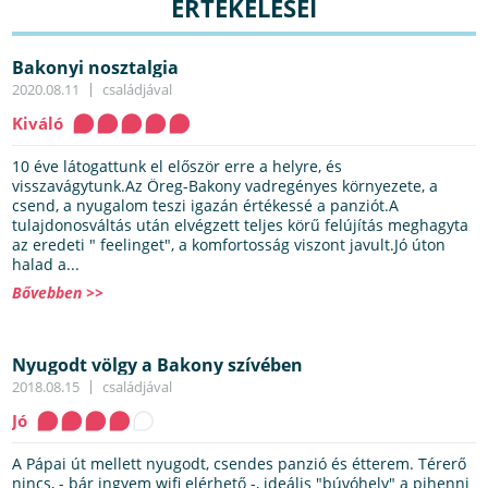
ÉRTÉKELÉSEI
Bakonyi nosztalgia
2020.08.11
családjával
Kiváló
10 éve látogattunk el először erre a helyre, és
visszavágytunk.Az Öreg-Bakony vadregényes környezete, a
csend, a nyugalom teszi igazán értékessé a panziót.A
tulajdonosváltás után elvégzett teljes körű felújítás meghagyta
az eredeti " feelinget", a komfortosság viszont javult.Jó úton
halad a...
Bővebben >>
Nyugodt völgy a Bakony szívében
2018.08.15
családjával
Jó
A Pápai út mellett nyugodt, csendes panzió és étterem. Térerő
nincs, - bár ingyem wifi elérhető -, ideális "búvóhely" a pihenni