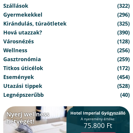
Szállások
(322)
Gyermekekkel
(296)
Kirándulás, túraötletek
(325)
Hová utazzak?
(390)
Városnézés
(128)
Wellness
(256)
Gasztronómia
(259)
Titkos úticélok
(172)
Események
(454)
Utazási tippek
(528)
Legnépszerűbb
(40)
Nyerj wellness
Hotel Imperial Gyógyszálló
A nyeremény értéke:
hétvégét!
75.800 Ft