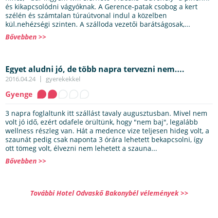
és kikapcsolódni vágyóknak. A Gerence-patak csobog a kert
szélén és számtalan túraútvonal indul a közelben
kül.nehézségi szinten. A szálloda vezetői barátságosak,...
Bővebben >>
Egyet aludni jó, de több napra tervezni nem....
2016.04.24
gyerekekkel
Gyenge
3 napra foglaltunk itt szállást tavaly augusztusban. Mivel nem
volt jó idő, ezért odafele örültünk, hogy "nem baj", legalább
wellness részleg van. Hát a medence vize teljesen hideg volt, a
szaunát pedig csak naponta 3 órára lehetett bekapcsolni, így
ott tömeg volt, élvezni nem lehetett a szauna...
Bővebben >>
További Hotel Odvaskő Bakonybél vélemények >>