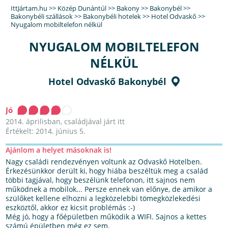
IttJártam.hu
>>
Közép Dunántúl
>>
Bakony
>>
Bakonybél
>>
Bakonybéli szállások
>>
Bakonybéli hotelek
>>
Hotel Odvaskő
>>
Nyugalom mobiltelefon nélkül
NYUGALOM MOBILTELEFON
NÉLKÜL
Hotel Odvaskő Bakonybél
Jó
2014. áprilisban, családjával járt itt
Értékelt: 2014. június 5.
Ajánlom a helyet másoknak is!
Nagy családi rendezvényen voltunk az Odvaskő Hotelben.
Érkezésünkkor derült ki, hogy hiába beszéltük meg a család
többi tagjával, hogy beszélünk telefonon, itt sajnos nem
működnek a mobilok... Persze ennek van előnye, de amikor a
szülőket kellene elhozni a legközelebbi tömegközlekedési
eszköztől, akkor ez kicsit problémás :-)
Még jó, hogy a főépületben működik a WIFI. Sajnos a kettes
számú épületben még ez sem.