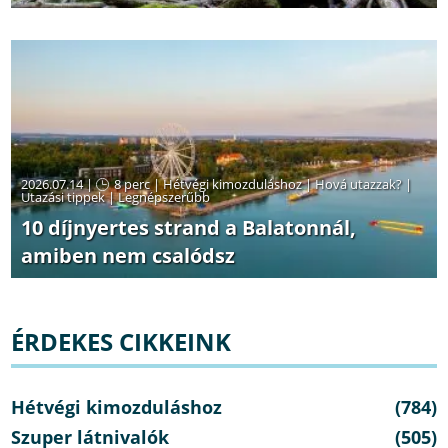
2026.07.14 |
8 perc
|
Hétvégi kimozduláshoz
|
Hová utazzak?
|
Utazási tippek
|
Legnépszerűbb
10 díjnyertes strand a Balatonnál,
amiben nem csalódsz
ÉRDEKES CIKKEINK
Hétvégi kimozduláshoz
(784)
Szuper látnivalók
(505)