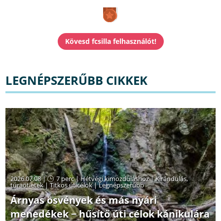
LEGNÉPSZERŰBB CIKKEK
2026.07.08 |
7 perc
|
Hétvégi kimozduláshoz
|
Kirándulás,
túraötletek
|
Titkos úticélok
|
Legnépszerűbb
Árnyas ösvények és más nyári
menedékek − hűsítő úti célok kánikulára