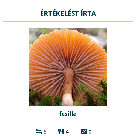
ÉRTÉKELÉST ÍRTA
fcsilla
6
4
0