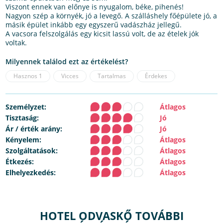
Viszont ennek van előnye is nyugalom, béke, pihenés!
Nagyon szép a környék, jó a levegő. A szálláshely főépülete jó, a
másik épület inkább egy egyszerű vadászház jellegű.
A vacsora felszolgálás egy kicsit lassú volt, de az ételek jók
voltak.
Milyennek találod ezt az értékelést?
Hasznos
1
Vicces
Tartalmas
Érdekes
Személyzet:
Átlagos
Tisztaság:
Jó
Ár / érték arány:
Jó
Kényelem:
Átlagos
Szolgáltatások:
Átlagos
Étkezés:
Átlagos
Elhelyezkedés:
Átlagos
HOTEL ODVASKŐ TOVÁBBI