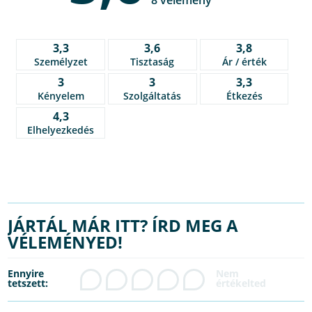
3,3
3,6
3,8
Személyzet
Tisztaság
Ár / érték
3
3
3,3
Kényelem
Szolgáltatás
Étkezés
4,3
Elhelyezkedés
JÁRTÁL MÁR ITT? ÍRD MEG A
VÉLEMÉNYED!
Ennyire
tetszett: