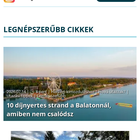
LEGNÉPSZERŰBB CIKKEK
2026.07.14 |
8 perc
|
Hétvégi kimozduláshoz
|
Hová utazzak?
|
Utazási tippek
|
Legnépszerűbb
10 díjnyertes strand a Balatonnál,
amiben nem csalódsz