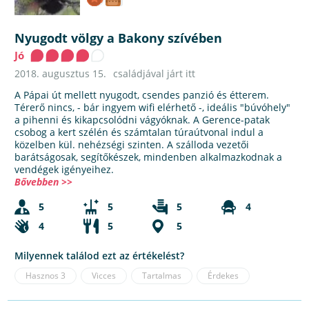
Nyugodt völgy a Bakony szívében
Jó
2018. augusztus 15.
családjával járt itt
A Pápai út mellett nyugodt, csendes panzió és étterem.
Térerő nincs, - bár ingyem wifi elérhető -, ideális "búvóhely"
a pihenni és kikapcsolódni vágyóknak. A Gerence-patak
csobog a kert szélén és számtalan túraútvonal indul a
közelben kül. nehézségi szinten. A szálloda vezetői
barátságosak, segítőkészek, mindenben alkalmazkodnak a
vendégek igényeihez.
Bővebben >>
5
5
5
4
4
5
5
Milyennek találod ezt az értékelést?
Hasznos
3
Vicces
Tartalmas
Érdekes