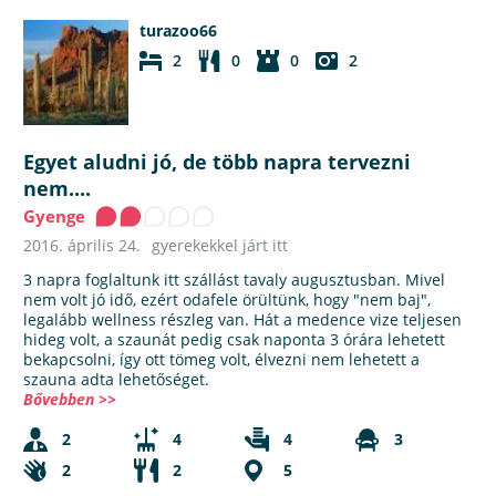
turazoo66
2
0
0
2
Egyet aludni jó, de több napra tervezni
nem....
Gyenge
2016. április 24.
gyerekekkel járt itt
3 napra foglaltunk itt szállást tavaly augusztusban. Mivel
nem volt jó idő, ezért odafele örültünk, hogy "nem baj",
legalább wellness részleg van. Hát a medence vize teljesen
hideg volt, a szaunát pedig csak naponta 3 órára lehetett
bekapcsolni, így ott tömeg volt, élvezni nem lehetett a
szauna adta lehetőséget.
Bővebben >>
2
4
4
3
2
2
5