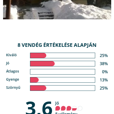
8 VENDÉG ÉRTÉKELÉSE ALAPJÁN
Kiváló
25%
Jó
38%
Átlagos
0%
Gyenge
13%
Szörnyű
25%
3,6
Jó
8 vélemény