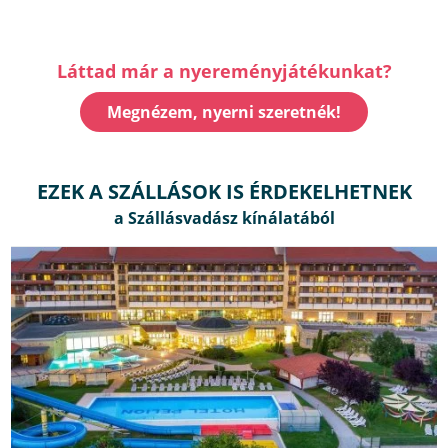
Láttad már a nyereményjátékunkat?
Megnézem, nyerni szeretnék!
EZEK A SZÁLLÁSOK IS ÉRDEKELHETNEK