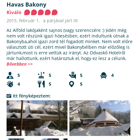
Havas Bakony
Kiváló
2015. február 1.
a párjával járt itt
Az Alföld lakójaként sajnos (vagy szerencsére :) )idén még
nem volt részünk igazi hóesésben, ezért indultunk útnak a
Bakonyba,ahol igazi zord tél fogadott minket. Nem volt előre
választott úti cél, ezért mivel Bakonybélben már előzőleg is
jártunk,most is erre vettük az irányt. Az Odvaskő Hotelről
már hallottunk, ezért határoztuk el, hogy ez lesz a célunk.
Bővebben >>
5
5
5
4
4
5
5
Itt fényképeztem: