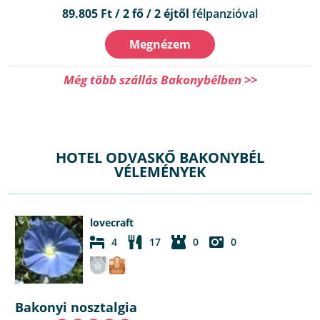
89.805 Ft / 2 fő / 2 éjtől
félpanzióval
Megnézem
Még több szállás Bakonybélben >>
HOTEL ODVASKŐ BAKONYBÉL
VÉLEMÉNYEK
lovecraft
4
17
0
0
Bakonyi nosztalgia