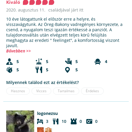
Kiváló
2020. augusztus 11.
családjával járt itt
10 éve látogattunk el először erre a helyre, és
visszavágytunk. Az Öreg-Bakony vadregényes környezete, a
csend, a nyugalom teszi igazán értékessé a panziót. A
tulajdonosváltás után elvégzett teljes körű felújítás
meghagyta az eredeti " feelinget", a komfortosság viszont
javult.
Bővebben >>
5
5
5
4
5
5
5
Milyennek találod ezt az értékelést?
Hasznos
Vicces
Tartalmas
Érdekes
logonezsu
3
10
0
0