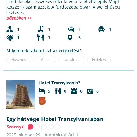
rendeléseket összekeverik illetve a felet elfelejtik. Majd
kétszer kiszamlazzak. A furdoszoba otvar. A wc lehúzott
szétesik.
Bővebben >>
1
1
1
1
1
1
3
Milyennek találod ezt az értékelést?
Hasznos
1
Vicces
Tartalmas
Érdekes
Hotel Transylvania?
5
0
0
0
Egy hétvége Hotel Transylvaniaban
Szörnyű
2015. október 29.
barátokkal járt itt