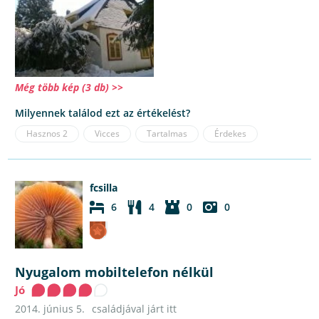
Még több kép (3 db) >>
Milyennek találod ezt az értékelést?
Hasznos
2
Vicces
Tartalmas
Érdekes
fcsilla
6
4
0
0
Nyugalom mobiltelefon nélkül
Jó
2014. június 5.
családjával járt itt