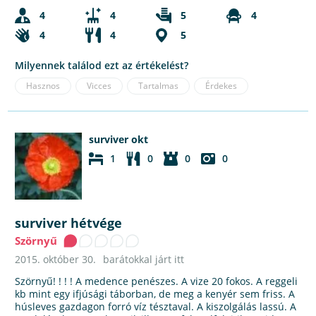
4
4
5
4
4
4
5
Milyennek találod ezt az értékelést?
Hasznos
Vicces
Tartalmas
Érdekes
surviver okt
1
0
0
0
surviver hétvége
Szörnyű
2015. október 30.
barátokkal járt itt
Szörnyű! ! ! ! A medence penészes. A vize 20 fokos. A reggeli
kb mint egy ifjúsági táborban, de meg a kenyér sem friss. A
húsleves gazdagon forró víz tésztaval. A kiszolgálás lassú. A