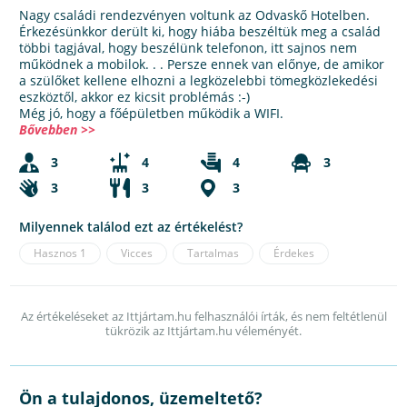
Nagy családi rendezvényen voltunk az Odvaskő Hotelben.
Érkezésünkkor derült ki, hogy hiába beszéltük meg a család
többi tagjával, hogy beszélünk telefonon, itt sajnos nem
működnek a mobilok. . . Persze ennek van előnye, de amikor
a szülőket kellene elhozni a legközelebbi tömegközlekedési
eszköztől, akkor ez kicsit problémás :-)
Még jó, hogy a főépületben működik a WIFI.
Bővebben >>
3
4
4
3
3
3
3
Milyennek találod ezt az értékelést?
Hasznos
1
Vicces
Tartalmas
Érdekes
Az értékeléseket az Ittjártam.hu felhasználói írták, és nem feltétlenül
tükrözik az Ittjártam.hu véleményét.
Ön a tulajdonos, üzemeltető?