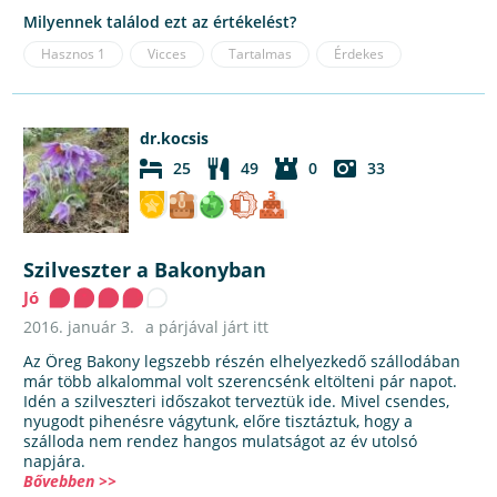
Milyennek találod ezt az értékelést?
Hasznos
1
Vicces
Tartalmas
Érdekes
dr.kocsis
25
49
0
33
Szilveszter a Bakonyban
Jó
2016. január 3.
a párjával járt itt
Az Öreg Bakony legszebb részén elhelyezkedő szállodában
már több alkalommal volt szerencsénk eltölteni pár napot.
Idén a szilveszteri időszakot terveztük ide. Mivel csendes,
nyugodt pihenésre vágytunk, előre tisztáztuk, hogy a
szálloda nem rendez hangos mulatságot az év utolsó
napjára.
Bővebben >>