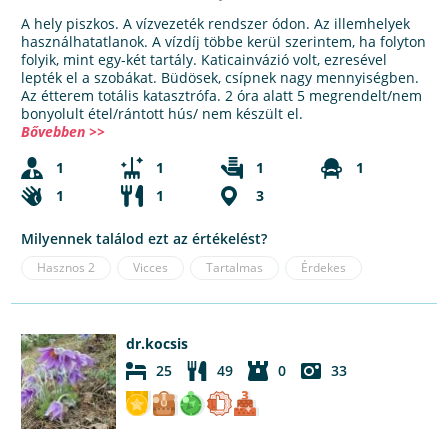
A hely piszkos. A vízvezeték rendszer ódon. Az illemhelyek
használhatatlanok. A vízdíj többe kerül szerintem, ha folyton
folyik, mint egy-két tartály. Katicainvázió volt, ezresével
lepték el a szobákat. Büdösek, csípnek nagy mennyiségben.
Az étterem totális katasztrófa. 2 óra alatt 5 megrendelt/nem
bonyolult étel/rántott hús/ nem készült el.
Bővebben >>
1
1
1
1
1
1
3
Milyennek találod ezt az értékelést?
Hasznos
2
Vicces
Tartalmas
Érdekes
dr.kocsis
25
49
0
33