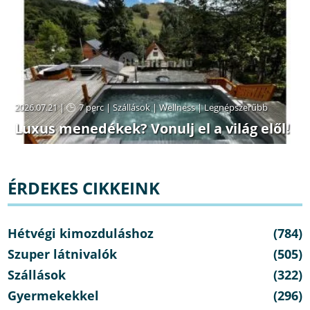
2026.07.21 |
7 perc
|
Szállások
|
Wellness
|
Legnépszerűbb
Luxus menedékek? Vonulj el a világ elől!
ÉRDEKES CIKKEINK
Hétvégi kimozduláshoz
(784)
Szuper látnivalók
(505)
Szállások
(322)
Gyermekekkel
(296)