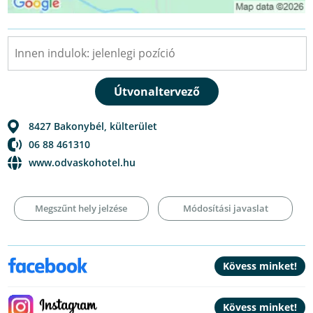
8427
Bakonybél
,
külterület
06 88 461310
www.odvaskohotel.hu
Megszűnt hely jelzése
Módosítási javaslat