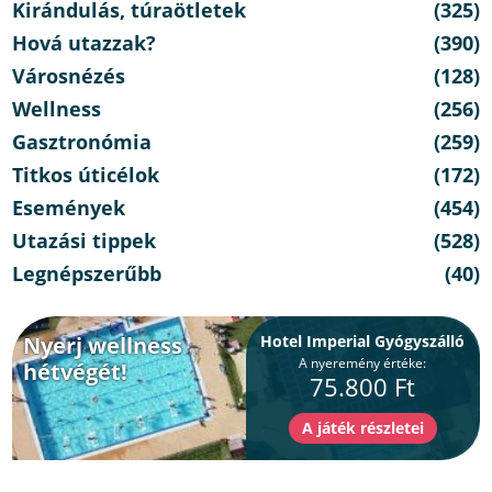
Kirándulás, túraötletek
(325)
Hová utazzak?
(390)
Városnézés
(128)
Wellness
(256)
Gasztronómia
(259)
Titkos úticélok
(172)
Események
(454)
Utazási tippek
(528)
Legnépszerűbb
(40)
Nyerj wellness
Hotel Imperial Gyógyszálló
A nyeremény értéke:
hétvégét!
75.800 Ft