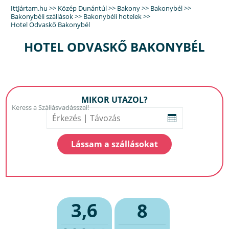
IttJártam.hu
>>
Közép Dunántúl
>>
Bakony
>>
Bakonybél
>>
Bakonybéli szállások
>>
Bakonybéli hotelek
>>
Hotel Odvaskő Bakonybél
HOTEL ODVASKŐ BAKONYBÉL
MIKOR UTAZOL?
3,6
8