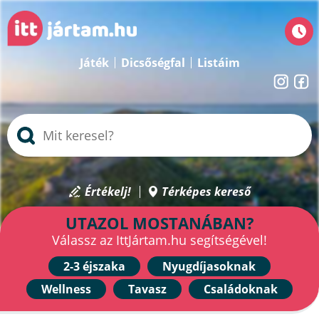
Játék
Dicsőségfal
Listáim
Értékelj!
Térképes kereső
UTAZOL MOSTANÁBAN?
Válassz az IttJártam.hu segítségével!
2-3 éjszaka
Nyugdíjasoknak
Wellness
Tavasz
Családoknak