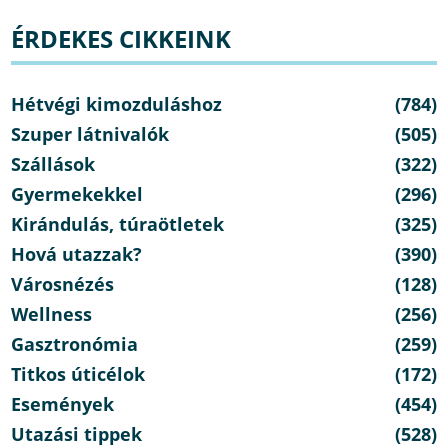
ÉRDEKES CIKKEINK
Hétvégi kimozduláshoz
(784)
Szuper látnivalók
(505)
Szállások
(322)
Gyermekekkel
(296)
Kirándulás, túraötletek
(325)
Hová utazzak?
(390)
Városnézés
(128)
Wellness
(256)
Gasztronómia
(259)
Titkos úticélok
(172)
Események
(454)
Utazási tippek
(528)