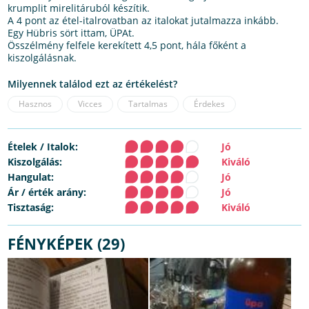
krumplit mirelitáruból készítik.
A 4 pont az étel-italrovatban az italokat jutalmazza inkább.
Egy Hübris sört ittam, ÜPAt.
Összélmény felfele kerekített 4,5 pont, hála főként a
kiszolgálásnak.
Milyennek találod ezt az értékelést?
Hasznos
Vicces
Tartalmas
Érdekes
Ételek / Italok:
Jó
Kiszolgálás:
Kiváló
Hangulat:
Jó
Ár / érték arány:
Jó
Tisztaság:
Kiváló
FÉNYKÉPEK (29)