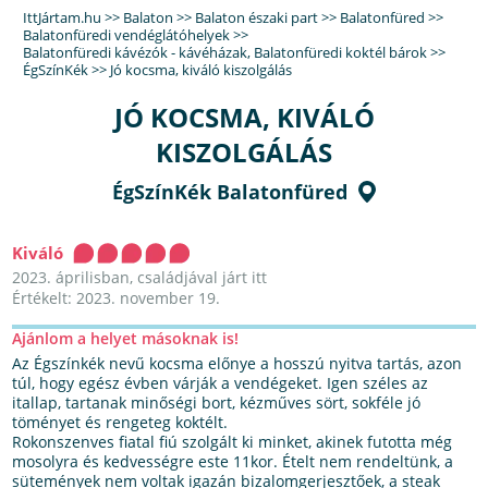
IttJártam.hu
>>
Balaton
>>
Balaton északi part
>>
Balatonfüred
>>
Balatonfüredi vendéglátóhelyek
>>
Balatonfüredi kávézók - kávéházak
,
Balatonfüredi koktél bárok
>>
ÉgSzínKék
>>
Jó kocsma, kiváló kiszolgálás
JÓ KOCSMA, KIVÁLÓ
KISZOLGÁLÁS
ÉgSzínKék Balatonfüred
Kiváló
2023. áprilisban, családjával járt itt
Értékelt: 2023. november 19.
Ajánlom a helyet másoknak is!
Az Égszínkék nevű kocsma előnye a hosszú nyitva tartás, azon
túl, hogy egész évben várják a vendégeket. Igen széles az
itallap, tartanak minőségi bort, kézműves sört, sokféle jó
töményet és rengeteg koktélt.
Rokonszenves fiatal fiú szolgált ki minket, akinek futotta még
mosolyra és kedvességre este 11kor. Ételt nem rendeltünk, a
sütemények nem voltak igazán bizalomgerjesztőek, a steak