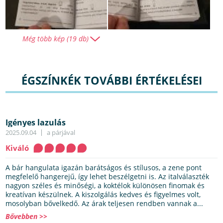
Még több kép (19 db)
ÉGSZÍNKÉK TOVÁBBI ÉRTÉKELÉSEI
Igényes lazulás
2025.09.04
a párjával
Kiváló
A bár hangulata igazán barátságos és stílusos, a zene pont
megfelelő hangerejű, így lehet beszélgetni is. Az italválaszték
nagyon széles és minőségi, a koktélok különösen finomak és
kreatívan készülnek. A kiszolgálás kedves és figyelmes volt,
mosolyban bővelkedő. Az árak teljesen rendben vannak a...
Bővebben >>