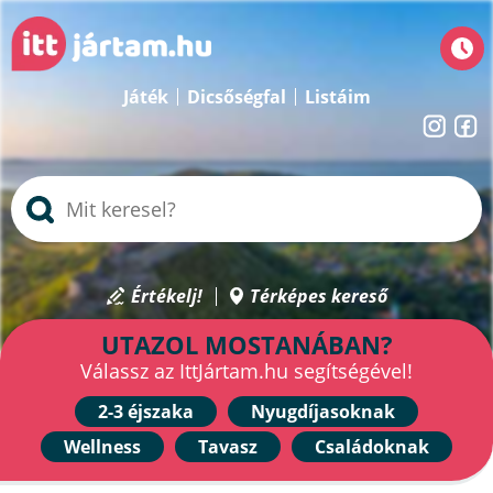
Játék
Dicsőségfal
Listáim
Értékelj!
Térképes kereső
UTAZOL MOSTANÁBAN?
Válassz az IttJártam.hu segítségével!
2-3 éjszaka
Nyugdíjasoknak
Wellness
Tavasz
Családoknak