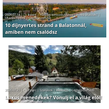
2026.07.14 |
8 perc
|
Hétvégi kimozduláshoz
|
Hová utazzak?
|
Utazási tippek
|
Legnépszerűbb
10 díjnyertes strand a Balatonnál,
amiben nem csalódsz
2026.07.21 |
7 perc
|
Szállások
|
Wellness
|
Legnépszerűbb
Luxus menedékek? Vonulj el a világ elől!