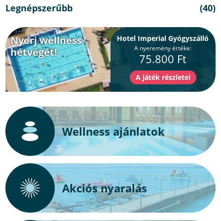
Legnépszerűbb
(40)
Nyerj wellness
Hotel Imperial Gyógyszálló
A nyeremény értéke:
hétvégét!
75.800 Ft
Wellness ajánlatok
Akciós nyaralás