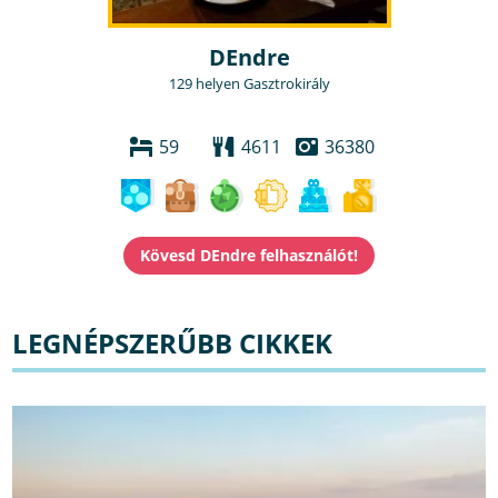
DEndre
129 helyen Gasztrokirály
59
4611
36380
LEGNÉPSZERŰBB CIKKEK