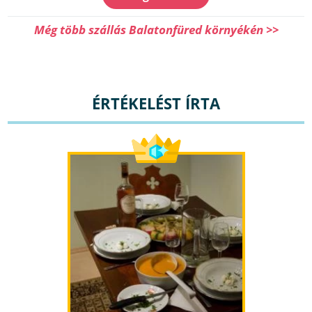
Még több szállás Balatonfüred környékén >>
ÉRTÉKELÉST ÍRTA