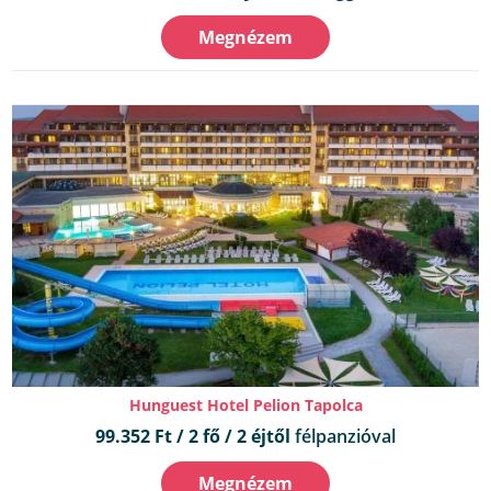
Megnézem
Hunguest Hotel Pelion Tapolca
99.352 Ft / 2 fő / 2 éjtől
félpanzióval
Megnézem