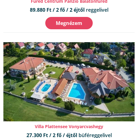
Füred Centrum Panzió Balatonfüred
89.880 Ft / 2 fő / 2 éjtől
reggelivel
Megnézem
Villa Plattensee Vonyarcvashegy
27.300 Ft / 2 fő / éjtől
büféreggelivel