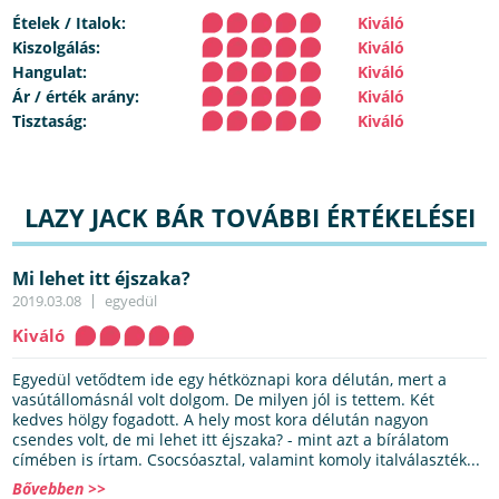
Ételek / Italok:
Kiváló
Kiszolgálás:
Kiváló
Hangulat:
Kiváló
Ár / érték arány:
Kiváló
Tisztaság:
Kiváló
LAZY JACK BÁR TOVÁBBI ÉRTÉKELÉSEI
Mi lehet itt éjszaka?
2019.03.08
egyedül
Kiváló
Egyedül vetődtem ide egy hétköznapi kora délután, mert a
vasútállomásnál volt dolgom. De milyen jól is tettem. Két
kedves hölgy fogadott. A hely most kora délután nagyon
csendes volt, de mi lehet itt éjszaka? - mint azt a bírálatom
címében is írtam. Csocsóasztal, valamint komoly italválaszték...
Bővebben >>