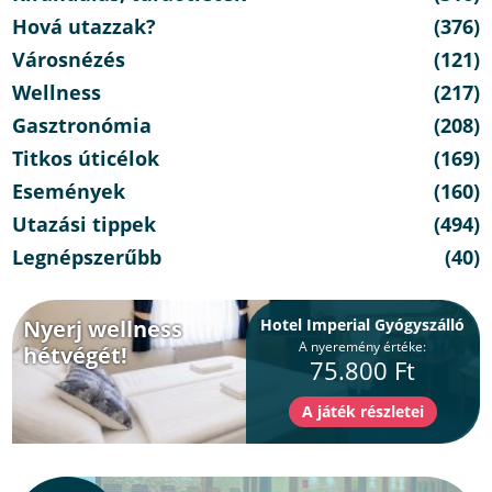
Hová utazzak?
(376)
Városnézés
(121)
Wellness
(217)
Gasztronómia
(208)
Titkos úticélok
(169)
Események
(160)
Utazási tippek
(494)
Legnépszerűbb
(40)
Nyerj wellness
Hotel Imperial Gyógyszálló
A nyeremény értéke:
hétvégét!
75.800 Ft