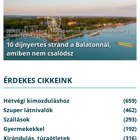
2026.07.14 |
8 perc
|
Hétvégi kimozduláshoz
|
Hová utazzak?
|
Utazási tippek
|
Legnépszerűbb
10 díjnyertes strand a Balatonnál,
amiben nem csalódsz
ÉRDEKES CIKKEINK
Hétvégi kimozduláshoz
(659)
Szuper látnivalók
(462)
Szállások
(293)
Gyermekekkel
(192)
Kirándulás, túraötletek
(316)