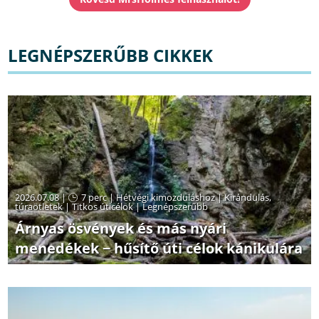
LEGNÉPSZERŰBB CIKKEK
2026.07.08 |
7 perc
|
Hétvégi kimozduláshoz
|
Kirándulás,
túraötletek
|
Titkos úticélok
|
Legnépszerűbb
Árnyas ösvények és más nyári
menedékek − hűsítő úti célok kánikulára