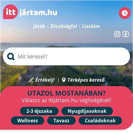
Játék
Dicsőségfal
Listáim
Értékelj!
Térképes kereső
UTAZOL MOSTANÁBAN?
Válassz az IttJártam.hu segítségével!
2-3 éjszaka
Nyugdíjasoknak
Wellness
Tavasz
Családoknak