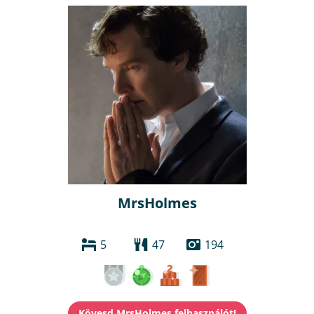
MrsHolmes
5
47
194