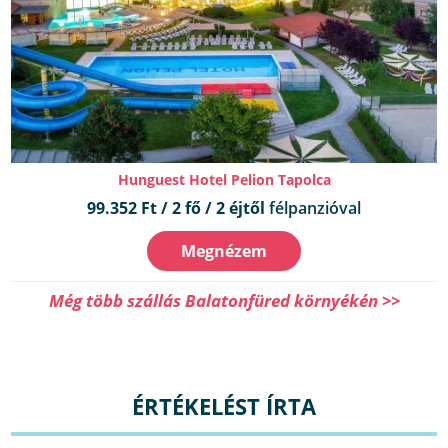
Hunguest Hotel Pelion Tapolca
99.352 Ft / 2 fő / 2 éjtől
félpanzióval
Megnézem
Még több szállás Balatonfüred környékén >>
ÉRTÉKELÉST ÍRTA