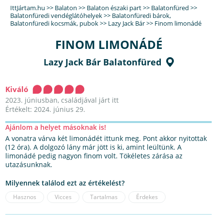
IttJártam.hu
>>
Balaton
>>
Balaton északi part
>>
Balatonfüred
>>
Balatonfüredi vendéglátóhelyek
>>
Balatonfüredi bárok
,
Balatonfüredi kocsmák, pubok
>>
Lazy Jack Bár
>>
Finom limonádé
FINOM LIMONÁDÉ
Lazy Jack Bár Balatonfüred
Kiváló
2023. júniusban, családjával járt itt
Értékelt: 2024. június 29.
Ajánlom a helyet másoknak is!
A vonatra várva két limonádét ittunk meg. Pont akkor nyitottak
(12 óra). A dolgozó lány már jött is ki, amint leültünk. A
limonádé pedig nagyon finom volt. Tökéletes zárása az
utazásunknak.
Milyennek találod ezt az értékelést?
Hasznos
Vicces
Tartalmas
Érdekes