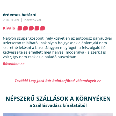
érdemes betérni
2016.05.09
barátokkal
Kiváló
Nagyon szuper,központi hely,közvetlen az autóbusz pályaudvar
üzletsorán található.Csak olyan hölgyeknek ajánlom,aki nem
szeretné lekésni a buszt.Nagyon megfogott a felszolgáló fiú
kedvessége,és emellett még helyes [moderálva - a szerk.] is
volt :) Így nem csak az elhaladó buszokban...
Bővebben >>
További Lazy Jack Bár Balatonfüred vélemények >>
NÉPSZERŰ SZÁLLÁSOK A KÖRNYÉKEN