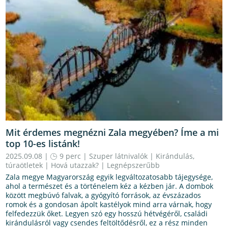
Mit érdemes megnézni Zala megyében? Íme a mi
top 10-es listánk!
2025.09.08 |
9 perc
|
Szuper látnivalók
|
Kirándulás,
túraötletek
|
Hová utazzak?
|
Legnépszerűbb
Zala megye Magyarország egyik legváltozatosabb tájegysége,
ahol a természet és a történelem kéz a kézben jár. A dombok
között megbúvó falvak, a gyógyító források, az évszázados
romok és a gondosan ápolt kastélyok mind arra várnak, hogy
felfedezzük őket. Legyen szó egy hosszú hétvégéről, családi
kirándulásról vagy csendes feltöltődésről, ez a rész minden