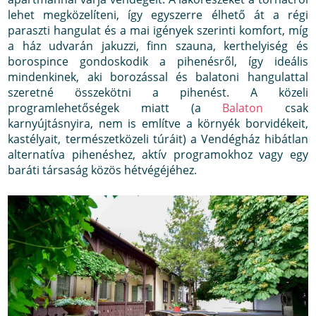
lehet megközelíteni, így egyszerre élhető át a régi
paraszti hangulat és a mai igények szerinti komfort, míg
a ház udvarán jakuzzi, finn szauna, kerthelyiség és
borospince gondoskodik a pihenésről, így ideális
mindenkinek, aki borozással és balatoni hangulattal
szeretné összekötni a pihenést. A közeli
programlehetőségek miatt (a
Balaton
csak
karnyújtásnyira, nem is említve a környék borvidékeit,
kastélyait, természetközeli túráit) a Vendégház hibátlan
alternatíva pihenéshez, aktív programokhoz vagy egy
baráti társaság közös hétvégéjéhez.