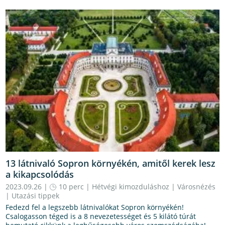
13 látnivaló Sopron környékén, amitől kerek lesz
a kikapcsolódás
2023.09.26 |
10 perc
|
Hétvégi kimozduláshoz
|
Városnézés
|
Utazási tippek
Fedezd fel a legszebb látnivalókat Sopron környékén!
Csalogasson téged is a 8 nevezetességet és 5 kilátó túrát