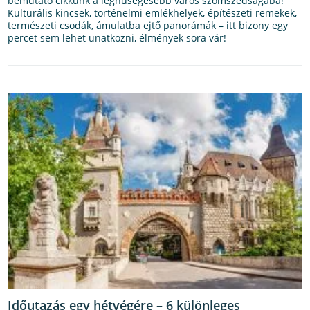
bemutató cikkünk a leghűségesebb város szomszédságába!
Kulturális kincsek, történelmi emlékhelyek, építészeti remekek,
természeti csodák, ámulatba ejtő panorámák – itt bizony egy
percet sem lehet unatkozni, élmények sora vár!
Időutazás egy hétvégére – 6 különleges