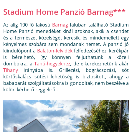
Stadium Home Panzió Barnag
***
Az alig 100 fő lakosú
Barnag
faluban található Stadium
Home Panzió menedéket kínál azoknak, akik a csendet
és a természet közelségét keresik, és mindemellett egy
kényelmes szobára sem mondanak nemet. A panzió jó
kiindulópont a
Balaton-felvidék
felfedezéséhez: kerékpár
is bérelhető, így könnyen feljuthatunk a közeli
dombokra, a
Tanú-hegyekhez
, de elkerekezhetünk akár
Tihany
irányába is. Grillezési, bográcsozási, sőt
kürtőskalács sütési lehetőség is biztosított, ahogy a
bababarát szolgáltatásokra is gondoltak, nem beszélve a
külön kérhető reggeliről.