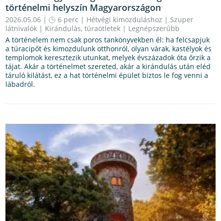
történelmi helyszín Magyarországon
2026.05.06 |
6 perc
|
Hétvégi kimozduláshoz
|
Szuper
látnivalók
|
Kirándulás, túraötletek
|
Legnépszerűbb
A történelem nem csak poros tankönyvekben él: ha felcsapjuk
a túracipőt és kimozdulunk otthonról, olyan várak, kastélyok és
templomok keresztezik utunkat, melyek évszázadok óta őrzik a
tájat. Akár a történelmet szereted, akár a kirándulás után eléd
táruló kilátást, ez a hat történelmi épület biztos le fog venni a
lábadról.