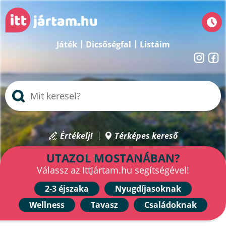
Játék
Dicsőségfal
Listáim
Értékelj!
Térképes kereső
UTAZOL MOSTANÁBAN?
Válassz az IttJártam.hu segítségével!
2-3 éjszaka
Nyugdíjasoknak
Wellness
Tavasz
Családoknak