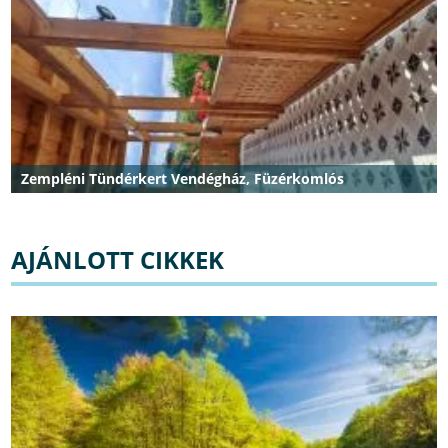
Zempléni Tündérkert Vendégház, Füzérkomlós
AJÁNLOTT CIKKEK