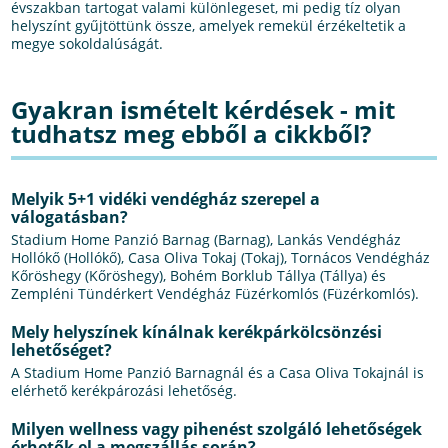
évszakban tartogat valami különlegeset, mi pedig tíz olyan
helyszínt gyűjtöttünk össze, amelyek remekül érzékeltetik a
megye sokoldalúságát.
Gyakran ismételt kérdések - mit
tudhatsz meg ebből a cikkből?
Melyik 5+1 vidéki vendégház szerepel a
válogatásban?
Stadium Home Panzió Barnag (Barnag), Lankás Vendégház
Hollókő (Hollókő), Casa Oliva Tokaj (Tokaj), Tornácos Vendégház
Kőröshegy (Kőröshegy), Bohém Borklub Tállya (Tállya) és
Zempléni Tündérkert Vendégház Füzérkomlós (Füzérkomlós).
Mely helyszínek kínálnak kerékpárkölcsönzési
lehetőséget?
A Stadium Home Panzió Barnagnál és a Casa Oliva Tokajnál is
elérhető kerékpározási lehetőség.
Milyen wellness vagy pihenést szolgáló lehetőségek
érhetők el a megszállás során?