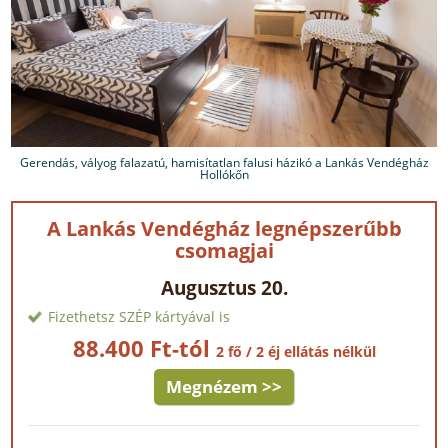
Gerendás, vályog falazatú, hamisítatlan falusi házikó a Lankás Vendégház
Hollókőn
A Lankás Vendégház legnépszerűbb
csomagjai
Augusztus 20.
Fizethetsz SZÉP kártyával is
88.400 Ft-tól
2 fő / 2 éj ellátás nélkül
Megnézem >>