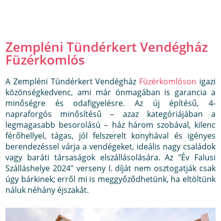
Zempléni Tündérkert Vendégház
Füzérkomlós
A Zempléni Tündérkert Vendégház
Füzérkomlóson
igazi
közönségkedvenc, ami már önmagában is garancia a
minőségre és odafigyelésre. Az új építésű, 4-
napraforgós minősítésű – azaz kategóriájában a
legmagasabb besorolású – ház három szobával, kilenc
férőhellyel, tágas, jól felszerelt konyhával és igényes
berendezéssel várja a vendégeket, ideális nagy családok
vagy baráti társaságok elszállásolására. Az "Év Falusi
Szálláshelye 2024" verseny I. díját nem osztogatják csak
úgy bárkinek; erről mi is meggyőződhetünk, ha eltöltünk
náluk néhány éjszakát.