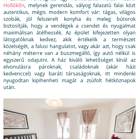
Hollókőn
, melynek gerendás, vályog falazatú falai közt
autentikus, mégis modern komfort vár: tágas, világos
szobák, jól felszerelt konyha és meleg bútorok
biztosítják, hogy a vendégek a csendet és nyugalmat
maximálisan átélhessék. Az épület kifejezetten olyan
látogatóknak kedvez, akik értékelik a természet
közelségét, a falusi hangulatot, vagy akár azt, hogy csak
néhány méterre van a buszmegálló, így autó nélkül is
egyszerű odajutni. A ház kiváló lehetőséget kínál az
elvonulásra pároknak, családoknak (akár házi
kedvenccel) vagy baráti társaságoknak, itt mindenki
nyugodtan kipihenheti magát a zsúfolt hétköznapok
után.