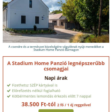
A csendre és a természet közelségére vágyóknak nyújt menedéket a
Stadium Home Panzió Barnagon
A Stadium Home Panzió legnépszerűbb
csomagjai
Napi árak
Fizethetsz SZÉP kártyával is
Előrefizetés nélkül foglalható
Kötbérmentes lemondás érkezés előtt 7 nappal
38.500 Ft-tól
2 fő / 1 éj reggelivel