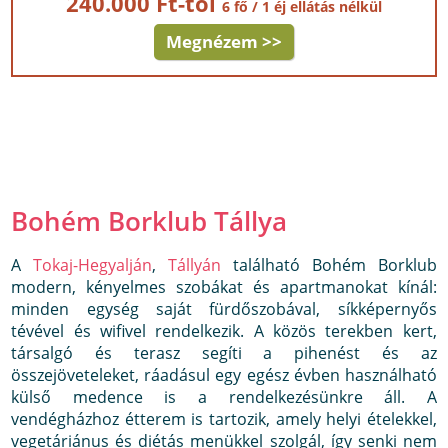
240.000 Ft-tól
6 fő / 1 éj ellátás nélkül
Megnézem >>
Bohém Borklub Tállya
A
Tokaj-Hegyalján
,
Tállyán
található Bohém Borklub
modern, kényelmes szobákat és apartmanokat kínál:
minden egység saját fürdőszobával, síkképernyős
tévével és wifivel rendelkezik. A közös terekben kert,
társalgó és terasz segíti a pihenést és az
összejöveteleket, ráadásul egy egész évben használható
külső medence is a rendelkezésünkre áll. A
vendégházhoz étterem is tartozik, amely helyi ételekkel,
vegetáriánus és diétás menükkel szolgál, így senki nem