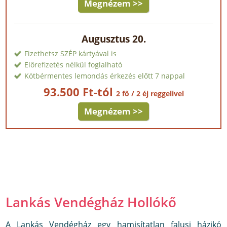
Megnézem >>
Augusztus 20.
Fizethetsz SZÉP kártyával is
Előrefizetés nélkül foglalható
Kötbérmentes lemondás érkezés előtt 7 nappal
93.500 Ft-tól
2 fő / 2 éj reggelivel
Megnézem >>
Lankás Vendégház Hollókő
A Lankás Vendégház egy hamisítatlan falusi házikó