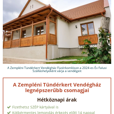
A Zempléni Tündérkert Vendégház Füzérkomlóson a 2024-es Év Falusi
Szálláshelyeként várja a vendégeit
A Zempléni Tündérkert Vendégház
legnépszerűbb csomagjai
Hétköznapi árak
Fizethetsz SZÉP kártyával is
Kötbérmentes lemondás érkezés előtt 14 nappal