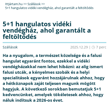
IttJártam.hu
>>
Szállások
>>
5+1 hangulatos vidéki vendégház, ahol garantált a feltöltődés
5+1 hangulatos vidéki
vendégház, ahol garantált a
feltöltődés
Szállások
2025.12.29 |
7 perc
Ha a nyugalom, a természet közelsége és a falusi
hangulat egyaránt fontos, ezekkel a vidéki
vendégházakkal nem lehet hibázni: az alig ismert
falusi utcák, a kényelmes szobák és a helyi
specialitások egyaránt hozzájárulnak ahhoz, hogy
a hétköznapok zaját teljesen magunk mögött
hagyjuk. A következő sorokban bemutatjuk 5+1
kedvencünket, amelyek tökéletesek ahhoz, hogy
náluk indítsuk a 2026-os évet.