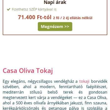
Napi árak
Fizethetsz SZÉP kártyával is
71.400 Ft-tól
2 fő / 2 éj ellátás nélkül
Megnézem >>
Casa Oliva Tokaj
Egy elegáns, négycsillagos vendégház a
tokaji
borvidék
szívében, ahol a modern, fenntartható faépítészet,
mediterrán stílusú belső terek és gondosan
megtervezett kert várja a vendégeket — ez a Casa Oliva,
ahol a 500 éves olívafa árnyékában jakuzzi, finn szauna,
kerékpárkölcsönzés és petanque pálya is szolgálja a