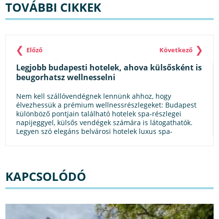
TOVÁBBI CIKKEK
❮
❯
Előző
Következő
Legjobb budapesti hotelek, ahova külsősként is
beugorhatsz wellnesselni
Nem kell szállóvendégnek lennünk ahhoz, hogy
élvezhessük a prémium wellnessrészlegeket: Budapest
különböző pontjain található hotelek spa-részlegei
napijeggyel, külsős vendégek számára is látogathatók.
Legyen szó elegáns belvárosi hotelek luxus spa-
élményeiről, csendes zöldövezeti oázisokról vagy
hatalmas vízikomplexumokról, mindenki megtalálhatja a
saját tempójához és hangulatához illő kikapcsolódást.
KAPCSOLÓDÓ