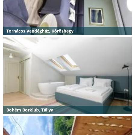
Tornácos Vendégház, Kôröshegy
Bohém Borklub, Tállya