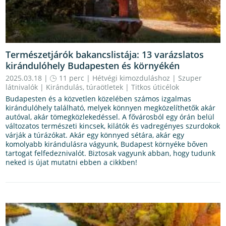
Természetjárók bakancslistája: 13 varázslatos
kirándulóhely Budapesten és környékén
2025.03.18 |
11 perc
|
Hétvégi kimozduláshoz
|
Szuper
látnivalók
|
Kirándulás, túraötletek
|
Titkos úticélok
Budapesten és a közvetlen közelében számos izgalmas
kirándulóhely található, melyek könnyen megközelíthetők akár
autóval, akár tömegközlekedéssel. A fővárosból egy órán belül
változatos természeti kincsek, kilátók és vadregényes szurdokok
várják a túrázókat. Akár egy könnyed sétára, akár egy
komolyabb kirándulásra vágyunk, Budapest környéke bőven
tartogat felfedeznivalót. Biztosak vagyunk abban, hogy tudunk
neked is újat mutatni ebben a cikkben!