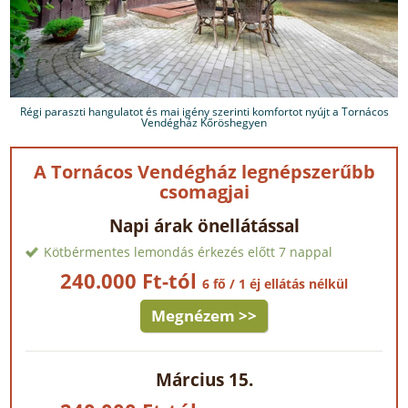
Régi paraszti hangulatot és mai igény szerinti komfortot nyújt a Tornácos
Vendégház Kőröshegyen
A Tornácos Vendégház legnépszerűbb
csomagjai
Napi árak önellátással
Kötbérmentes lemondás érkezés előtt 7 nappal
240.000 Ft-tól
6 fő / 1 éj ellátás nélkül
Megnézem >>
Március 15.