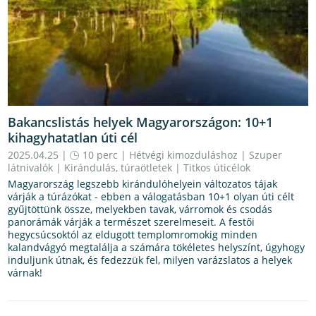
Bakancslistás helyek Magyarországon: 10+1
kihagyhatatlan úti cél
2025.04.25 |
10 perc
|
Hétvégi kimozduláshoz
|
Szuper
látnivalók
|
Kirándulás, túraötletek
|
Titkos úticélok
Magyarország legszebb kirándulóhelyein változatos tájak
várják a túrázókat - ebben a válogatásban 10+1 olyan úti célt
gyűjtöttünk össze, melyekben tavak, várromok és csodás
panorámák várják a természet szerelmeseit. A festői
hegycsúcsoktól az eldugott templomromokig minden
kalandvágyó megtalálja a számára tökéletes helyszínt, úgyhogy
induljunk útnak, és fedezzük fel, milyen varázslatos a helyek
várnak!