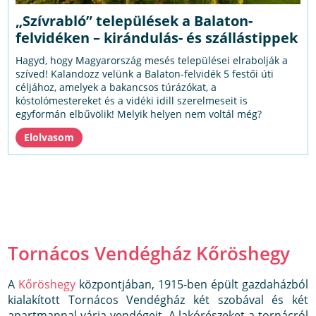
„Szívrabló” települések a Balaton-
felvidéken – kirándulás- és szállástippek
Hagyd, hogy Magyarország mesés települései elrabolják a
szíved! Kalandozz velünk a Balaton-felvidék 5 festői úti
céljához, amelyek a bakancsos túrázókat, a
kóstolómestereket és a vidéki idill szerelmeseit is
egyformán elbűvölik! Melyik helyen nem voltál még?
Tornácos Vendégház Kőröshegy
A
Kőröshegy
központjában, 1915-ben épült gazdaházból
kialakított Tornácos Vendégház két szobával és két
apartmannal várja vendégeit. A lakórészeket a tornácról