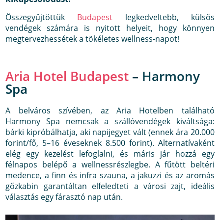
Összegyűjtöttük
Budapest
legkedveltebb, külsős
vendégek számára is nyitott helyeit, hogy könnyen
megtervezhessétek a tökéletes wellness-napot!
Aria Hotel Budapest
– Harmony
Spa
A belváros szívében, az Aria Hotelben található
Harmony Spa nemcsak a szállóvendégek kiváltsága:
bárki kipróbálhatja, aki napijegyet vált (ennek ára 20.000
forint/fő, 5–16 éveseknek 8.500 forint). Alternatívaként
elég egy kezelést lefoglalni, és máris jár hozzá egy
félnapos belépő a wellnessrészlegbe. A fűtött beltéri
medence, a finn és infra szauna, a jakuzzi és az aromás
gőzkabin garantáltan elfeledteti a városi zajt, ideális
választás egy fárasztó nap után.