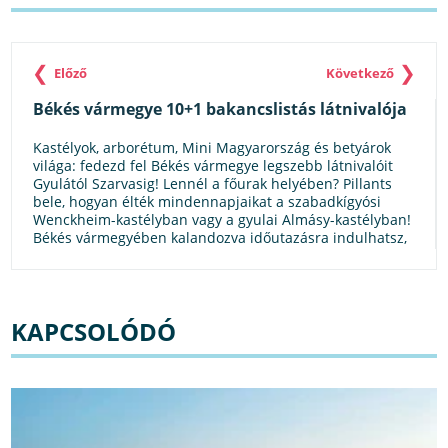
❮
❯
Előző
Következő
Békés vármegye 10+1 bakancslistás látnivalója
Kastélyok, arborétum, Mini Magyarország és betyárok
világa: fedezd fel Békés vármegye legszebb látnivalóit
Gyulától Szarvasig! Lennél a főurak helyében? Pillants
bele, hogyan élték mindennapjaikat a szabadkígyósi
Wenckheim-kastélyban vagy a gyulai Almásy-kastélyban!
Békés vármegyében kalandozva időutazásra indulhatsz,
és akár egy helyen Magyarország számos csodáját is
megtekintheted.
KAPCSOLÓDÓ