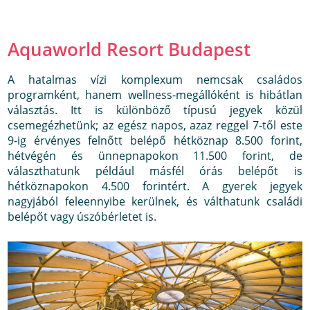
Aquaworld Resort Budapest
A hatalmas vízi komplexum nemcsak családos
programként, hanem wellness-megállóként is hibátlan
választás. Itt is különböző típusú jegyek közül
csemegézhetünk; az egész napos, azaz reggel 7-től este
9-ig érvényes felnőtt belépő hétköznap 8.500 forint,
hétvégén és ünnepnapokon 11.500 forint, de
választhatunk például másfél órás belépőt is
hétköznapokon 4.500 forintért. A gyerek jegyek
nagyjából feleennyibe kerülnek, és válthatunk családi
belépőt vagy úszóbérletet is.