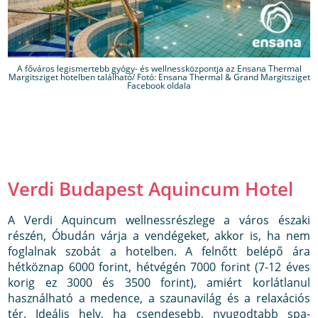
A főváros legismertebb gyógy- és wellnessközpontja az Ensana Thermal
Margitsziget hotelben található/ Fotó: Ensana Thermal & Grand Margitsziget
Facebook oldala
Verdi Budapest Aquincum Hotel
A Verdi Aquincum wellnessrészlege a város északi
részén, Óbudán várja a vendégeket, akkor is, ha nem
foglalnak szobát a hotelben. A felnőtt belépő ára
hétköznap 6000 forint, hétvégén 7000 forint (7-12 éves
korig ez 3000 és 3500 forint), amiért korlátlanul
használható a medence, a szaunavilág és a relaxációs
tér. Ideális hely, ha csendesebb, nyugodtabb spa-