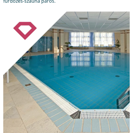
fürdőzés-szauna páros.