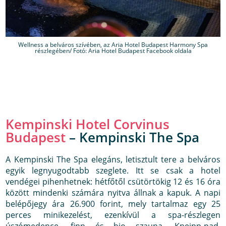
Wellness a belváros szívében, az Aria Hotel Budapest Harmony Spa
részlegében/ Fotó: Aria Hotel Budapest Facebook oldala
Kempinski Hotel Corvinus
Budapest
– Kempinski The Spa
A Kempinski The Spa elegáns, letisztult tere a belváros
egyik legnyugodtabb szeglete. Itt se csak a hotel
vendégei pihenhetnek: hétfőtől csütörtökig 12 és 16 óra
között mindenki számára nyitva állnak a kapuk. A napi
belépőjegy ára 26.900 forint, mely tartalmaz egy 25
perces minikezelést, ezenkívül a spa-részlegen
úszómedence, finn és bio szauna, Kneipp-pad,