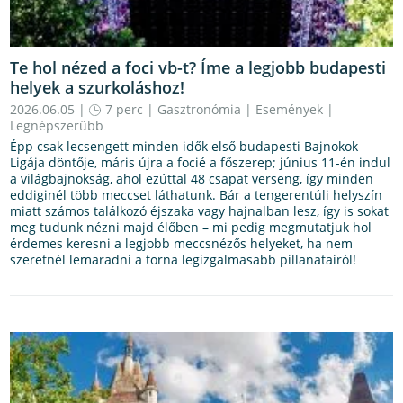
Te hol nézed a foci vb-t? Íme a legjobb budapesti
helyek a szurkoláshoz!
2026.06.05 |
7 perc
|
Gasztronómia
|
Események
|
Legnépszerűbb
Épp csak lecsengett minden idők első budapesti Bajnokok
Ligája döntője, máris újra a focié a főszerep; június 11-én indul
a világbajnokság, ahol ezúttal 48 csapat verseng, így minden
eddiginél több meccset láthatunk. Bár a tengerentúli helyszín
miatt számos találkozó éjszaka vagy hajnalban lesz, így is sokat
meg tudunk nézni majd élőben – mi pedig megmutatjuk hol
érdemes keresni a legjobb meccsnézős helyeket, ha nem
szeretnél lemaradni a torna legizgalmasabb pillanatairól!