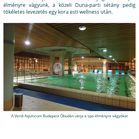
élményre vágyunk, a közeli Duna-parti sétány pedig
tökéletes levezetés egy kora esti wellness után.
A Verdi Aquincum Budapest Óbudán várja a spa-élményre vágyókat