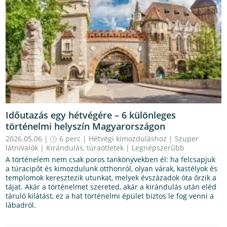
Időutazás egy hétvégére – 6 különleges
történelmi helyszín Magyarországon
2026.05.06 |
6 perc
|
Hétvégi kimozduláshoz
|
Szuper
látnivalók
|
Kirándulás, túraötletek
|
Legnépszerűbb
A történelem nem csak poros tankönyvekben él: ha felcsapjuk
a túracipőt és kimozdulunk otthonról, olyan várak, kastélyok és
templomok keresztezik utunkat, melyek évszázadok óta őrzik a
tájat. Akár a történelmet szereted, akár a kirándulás után eléd
táruló kilátást, ez a hat történelmi épület biztos le fog venni a
lábadról.