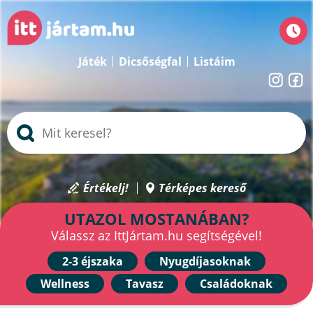
Játék
Dicsőségfal
Listáim
Értékelj!
Térképes kereső
UTAZOL MOSTANÁBAN?
Válassz az IttJártam.hu segítségével!
2-3 éjszaka
Nyugdíjasoknak
Wellness
Tavasz
Családoknak