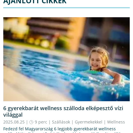
AJÁNLOTT CIKKEK
6 gyerekbarát wellness szálloda elképesztő vízi
világgal
2025.08.25 |
9 perc
|
Szállások
|
Gyermekekkel
|
Wellness
Fedezd fel Magyarország 6 legjobb gyerekbarát wellness