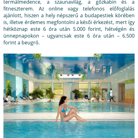
termálmedence, a szaunavilág, a gőzkabin és a
fitneszterem. Az online vagy telefonos előfoglalás
ajánlott, hiszen a hely népszerű a budapestiek körében
is, illetve érdemes megfontolni a késői érkezést, mert így
hétköznap este 6 óra után 5.000 forint, hétvégén és
ünnepnapokon – ugyancsak este 6 óra után – 6.500
forint a beugró.