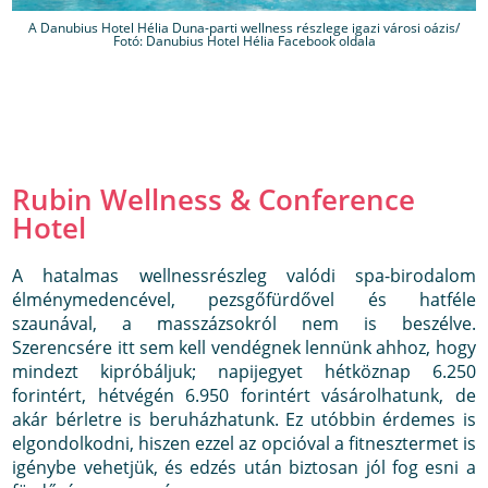
A Danubius Hotel Hélia Duna-parti wellness részlege igazi városi oázis/
Fotó: Danubius Hotel Hélia Facebook oldala
Rubin Wellness & Conference
Hotel
A hatalmas wellnessrészleg valódi spa-birodalom
élménymedencével, pezsgőfürdővel és hatféle
szaunával, a masszázsokról nem is beszélve.
Szerencsére itt sem kell vendégnek lennünk ahhoz, hogy
mindezt kipróbáljuk; napijegyet hétköznap 6.250
forintért, hétvégén 6.950 forintért vásárolhatunk, de
akár bérletre is beruházhatunk. Ez utóbbin érdemes is
elgondolkodni, hiszen ezzel az opcióval a fitnesztermet is
igénybe vehetjük, és edzés után biztosan jól fog esni a