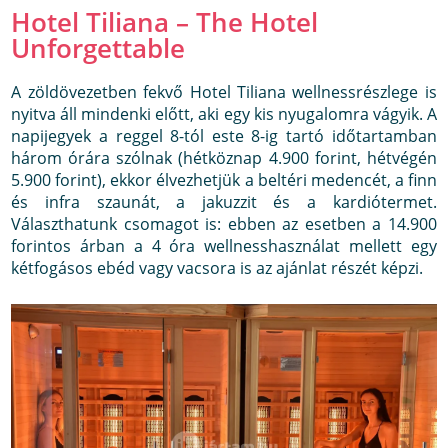
Hotel Tiliana – The Hotel
Unforgettable
A zöldövezetben fekvő Hotel Tiliana wellnessrészlege is
nyitva áll mindenki előtt, aki egy kis nyugalomra vágyik. A
napijegyek a reggel 8-tól este 8-ig tartó időtartamban
három órára szólnak (hétköznap 4.900 forint, hétvégén
5.900 forint), ekkor élvezhetjük a beltéri medencét, a finn
és infra szaunát, a jakuzzit és a kardiótermet.
Választhatunk csomagot is: ebben az esetben a 14.900
forintos árban a 4 óra wellnesshasználat mellett egy
kétfogásos ebéd vagy vacsora is az ajánlat részét képzi.