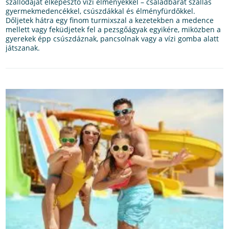
szállodáját elképesztő vízi élményekkel – családbarát szállás
gyermekmedencékkel, csúszdákkal és élményfürdőkkel.
Dőljetek hátra egy finom turmixszal a kezetekben a medence
mellett vagy feküdjetek fel a pezsgőágyak egyikére, miközben a
gyerekek épp csúszdáznak, pancsolnak vagy a vízi gomba alatt
játszanak.