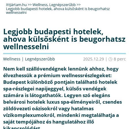
IttJártam.hu
>>
Wellness
,
Legnépszerűbb
>>
Legjobb budapesti hotelek, ahova külsősként is beugorhatsz
wellnesselni
Legjobb budapesti hotelek,
ahova külsősként is beugorhatsz
wellnesselni
Wellness
|
Legnépszerűbb
2025.12.29 |
8 perc
Nem kell szállóvendégnek lennünk ahhoz, hogy
élvezhessük a prémium wellnessrészlegeket:
Budapest különböző pontjain található hotelek
spa-részlegei napijeggyel, külsős vendégek
számára is látogathatók. Legyen szó elegáns
belvárosi hotelek luxus spa-élményeiről, csendes
zöldövezeti oázisokról vagy hatalmas
vízikomplexumokról, mindenki megtalálhatja a
saját tempójához és hangulatához illő
kikapcsolódást.