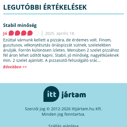
LEGUTÓBBI ÉRTÉKELÉSEK
Stabil minőség
Jó
2025. április 18.
Ezúttal várnunk kellett a pizzára, de érdemes volt. Finom,
gusztusos, vékonytésztás óriáspizzát sütnek, szeletekben
árulják. Forrón különösen ízletes. Menüben 2 szelet pizzához
fél áron lehet üdítőt kapni. Stabil, jó minőség, nagyétkűeknek
min. 2 szelet ajánlott. A pizzasütő-felszolgáló srác...
Bővebben >>
Szerzői jog © 2012-2026 Ittjártam.hu Kft.
Minden jog fenntartva.
Szállás ajánlása