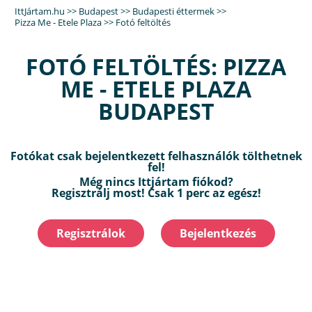
IttJártam.hu
>>
Budapest
>>
Budapesti éttermek
>>
Pizza Me - Etele Plaza
>>
Fotó feltöltés
FOTÓ FELTÖLTÉS: PIZZA
ME - ETELE PLAZA
BUDAPEST
Fotókat csak bejelentkezett felhasználók tölthetnek
fel!
Még nincs Ittjártam fiókod?
Regisztrálj most! Csak 1 perc az egész!