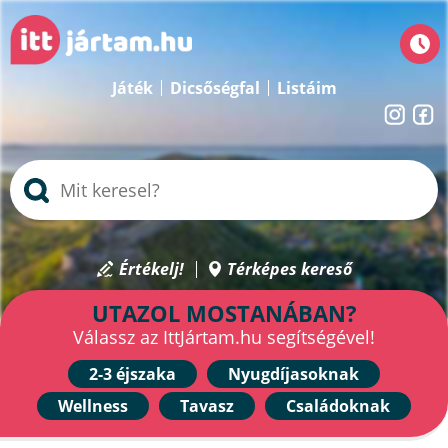
Játék
Dicsőségfal
Listáim
Értékelj!
Térképes kereső
UTAZOL MOSTANÁBAN?
Válassz az IttJártam.hu segítségével!
2-3 éjszaka
Nyugdíjasoknak
Wellness
Tavasz
Családoknak