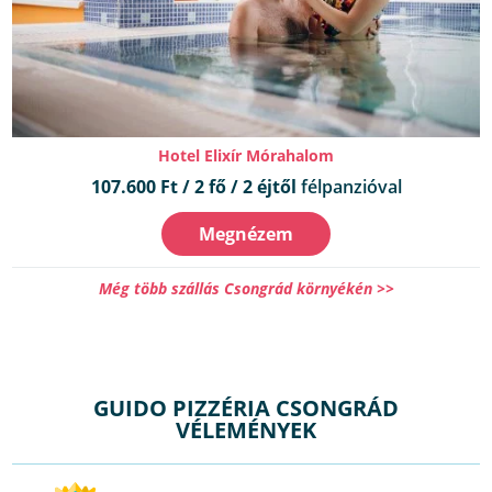
Hotel Elixír Mórahalom
107.600 Ft / 2 fő / 2 éjtől
félpanzióval
Megnézem
Még több szállás Csongrád környékén >>
GUIDO PIZZÉRIA CSONGRÁD
VÉLEMÉNYEK