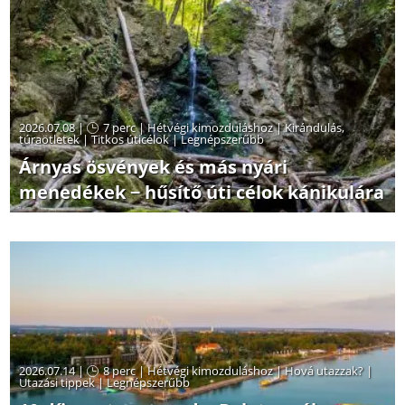
2026.07.08 |
7 perc
|
Hétvégi kimozduláshoz
|
Kirándulás,
túraötletek
|
Titkos úticélok
|
Legnépszerűbb
Árnyas ösvények és más nyári
menedékek − hűsítő úti célok kánikulára
2026.07.14 |
8 perc
|
Hétvégi kimozduláshoz
|
Hová utazzak?
|
Utazási tippek
|
Legnépszerűbb