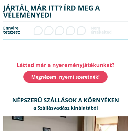
JÁRTÁL MÁR ITT? ÍRD MEG A
VÉLEMÉNYED!
Ennyire
tetszett:
Láttad már a nyereményjátékunkat?
Megnézem, nyerni szeretnék!
NÉPSZERŰ SZÁLLÁSOK A KÖRNYÉKEN