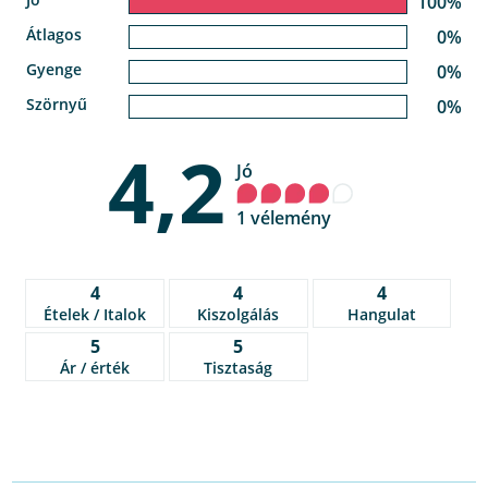
100%
Átlagos
0%
Gyenge
0%
Szörnyű
0%
4,2
Jó
1 vélemény
4
4
4
Ételek / Italok
Kiszolgálás
Hangulat
5
5
Ár / érték
Tisztaság