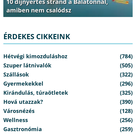
10 díjnyertes strand a Balatonnál,
amiben nem csalódsz
ÉRDEKES CIKKEINK
Hétvégi kimozduláshoz
(784)
Szuper látnivalók
(505)
Szállások
(322)
Gyermekekkel
(296)
Kirándulás, túraötletek
(325)
Hová utazzak?
(390)
Városnézés
(128)
Wellness
(256)
Gasztronómia
(259)