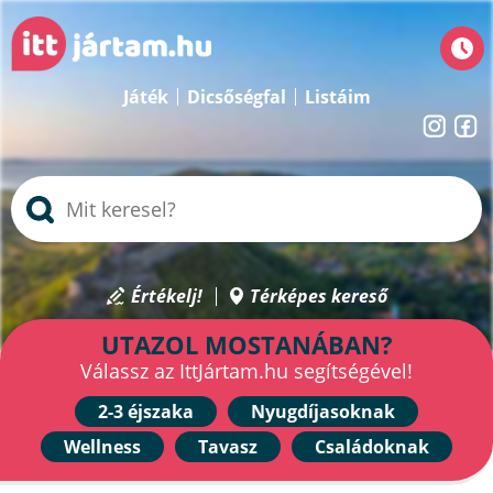
Játék
Dicsőségfal
Listáim
Értékelj!
Térképes kereső
UTAZOL MOSTANÁBAN?
Válassz az IttJártam.hu segítségével!
2-3 éjszaka
Nyugdíjasoknak
Wellness
Tavasz
Családoknak