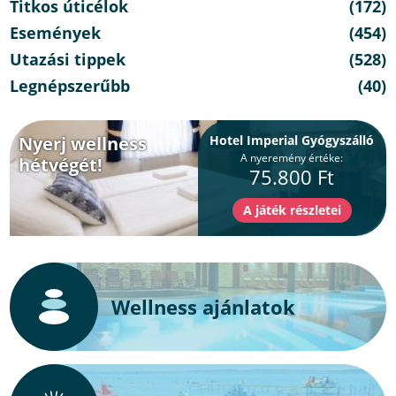
Titkos úticélok
(172)
Események
(454)
Utazási tippek
(528)
Legnépszerűbb
(40)
Nyerj wellness
Hotel Imperial Gyógyszálló
A nyeremény értéke:
hétvégét!
75.800 Ft
Wellness ajánlatok