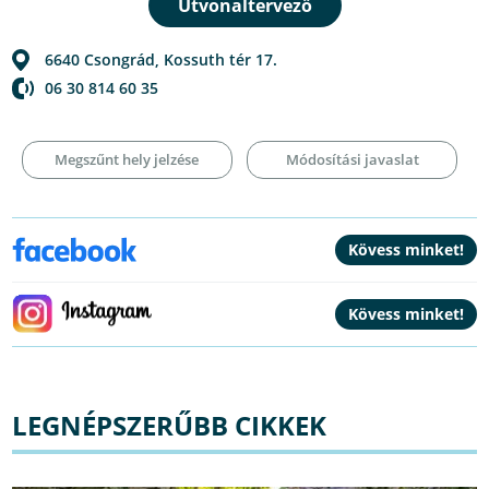
6640
Csongrád
,
Kossuth tér 17.
06 30 814 60 35
Megszűnt hely jelzése
Módosítási javaslat
LEGNÉPSZERŰBB CIKKEK