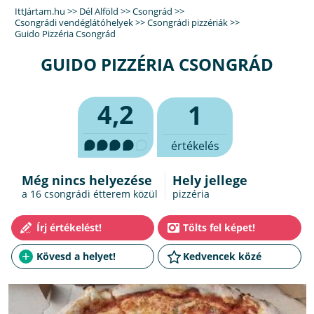
IttJártam.hu
>>
Dél Alföld
>>
Csongrád
>>
Csongrádi vendéglátóhelyek
>>
Csongrádi pizzériák
>>
Guido Pizzéria Csongrád
GUIDO PIZZÉRIA CSONGRÁD
4,2
1
értékelés
Még nincs helyezése
Hely jellege
a 16
csongrádi étterem
közül
pizzéria