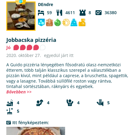
DEndre
59
4611
8
36380
Jobbacska pizzéria
Jó
2020. október 27.
egyedül járt itt
A Guido pizzéria lényegében fősodratú olasz-nemzetközi
étterem, több talján klasszikus szerepel a választékban a
pizzán kívül, mint például a caprese, a bruschetta, spagettik,
vagy a lasagne. Továbbá süllőfilé roston vagy rántva,
tintahal sörtésztában, ráknyárs és egyebek.
Bővebben >>
4
4
4
5
5
Itt fényképeztem: