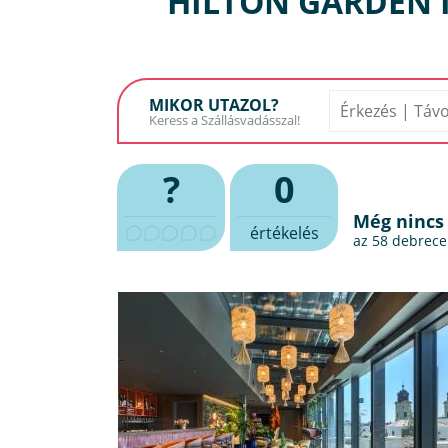
HILTON GARDEN 
MIKOR UTAZOL?
?
0
Még nincs
értékelés
az 58
debrecen