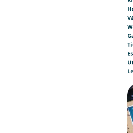
H
V
W
G
Ti
E
Ut
L