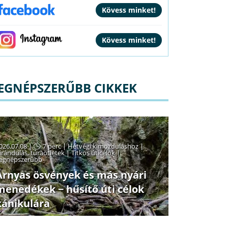
EGNÉPSZERŰBB CIKKEK
026.07.08 |
7 perc
|
Hétvégi kimozduláshoz
|
irándulás, túraötletek
|
Titkos úticélok
|
egnépszerűbb
Árnyas ösvények és más nyári
menedékek − hűsítő úti célok
kánikulára