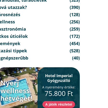
ová utazzak?
(390)
árosnézés
(128)
ellness
(256)
asztronómia
(259)
tkos úticélok
(172)
semények
(454)
azási tippek
(528)
egnépszerűbb
(40)
Hotel Imperial
Gyógyszálló
Nyerj
A nyeremény értéke:
wellness
75.800 Ft
hétvégét!