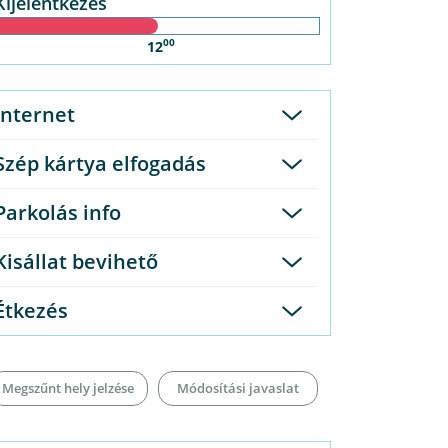
Kijelentkezés
00
12
Internet
Szép kártya elfogadás
Parkolás info
Október 23.
53.000 Ft / 2 fő / éjtől
Kisállat bevihető
reggelivel
Étkezés
Megszűnt hely jelzése
Módosítási javaslat