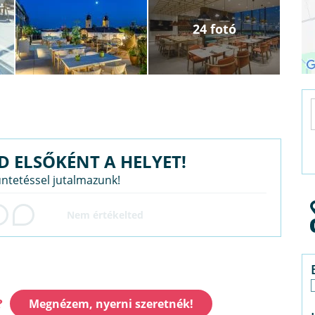
24 fotó
D ELSŐKÉNT A HELYET!
üntetéssel jutalmazunk!
?
Megnézem, nyerni szeretnék!