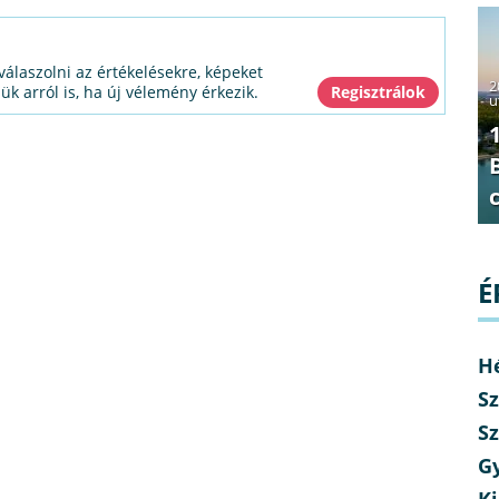
válaszolni az értékelésekre, képeket
2
jük arról is, ha új vélemény érkezik.
u
É
H
Sz
Sz
G
Ki