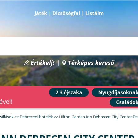
Játék
Dicsőségfal
Listáim
Értékelj!
Térképes kereső
2-3 éjszaka
Nyugdíjasokna
ével!
Családo
zállások
>>
Debreceni hotelek
>>
Hilton Garden Inn Debrecen City Center D