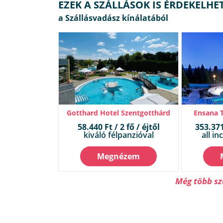
EZEK A SZÁLLÁSOK IS ÉRDEKELHE
Gotthard Hotel Szentgotthárd
Ensana 
58.440 Ft / 2 fő / éjtől
353.371 
kiváló félpanzióval
all in
Megnézem
Még több sz