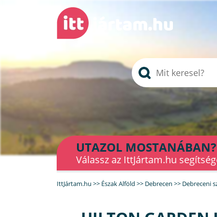
UTAZOL MOSTANÁBAN?
Válassz az IttJártam.hu segítség
IttJártam.hu
>>
Észak Alföld
>>
Debrecen
>>
Debreceni s