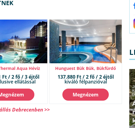
TNEK
L
Thermal Aqua Hévíz
Hunguest Bük Bük, Bükfürdő
Ft / 2 fő / 3 éjtől
137.880 Ft / 2 fő / 2 éjtől
clusive ellátással
kiváló félpanzióval
2
K
Megnézem
Megnézem
L
állás Debrecenben >>