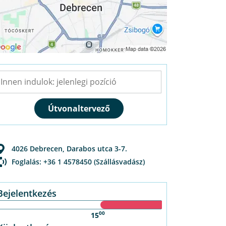
4026
Debrecen
,
Darabos utca 3-7.
Foglalás: +36 1 4578450 (Szállásvadász)
Bejelentkezés
00
15