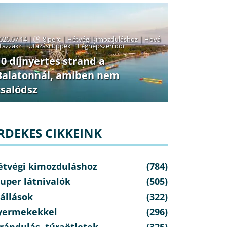
026.07.14 |
8 perc
|
Hétvégi kimozduláshoz
|
Hová
tazzak?
|
Utazási tippek
|
Legnépszerűbb
10 díjnyertes strand a
Balatonnál, amiben nem
csalódsz
RDEKES CIKKEINK
étvégi kimozduláshoz
(784)
uper látnivalók
(505)
állások
(322)
yermekekkel
(296)
rándulás, túraötletek
(325)