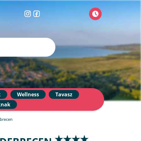
k
Wellness
Tavasz
knak
ebrecen
★★★★