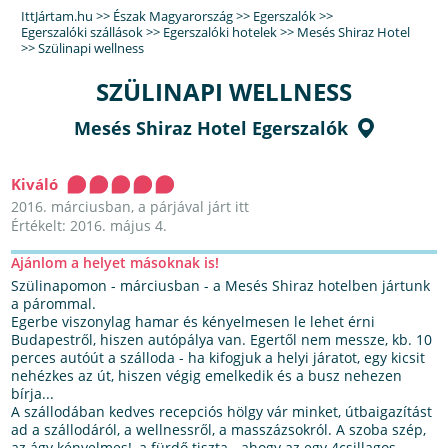
IttJártam.hu
>>
Észak Magyarország
>>
Egerszalók
>>
Egerszalóki szállások
>>
Egerszalóki hotelek
>>
Mesés Shiraz Hotel
>>
Szülinapi wellness
SZÜLINAPI WELLNESS
Mesés Shiraz Hotel Egerszalók
Kiváló
2016. márciusban, a párjával járt itt
Értékelt: 2016. május 4.
Ajánlom a helyet másoknak is!
Szülinapomon - márciusban - a Mesés Shiraz hotelben jártunk
a párommal.
Egerbe viszonylag hamar és kényelmesen le lehet érni
Budapestről, hiszen autópálya van. Egertől nem messze, kb. 10
perces autóút a szálloda - ha kifogjuk a helyi járatot, egy kicsit
nehézkes az út, hiszen végig emelkedik és a busz nehezen
bírja...
A szállodában kedves recepciós hölgy vár minket, útbaigazítást
ad a szállodáról, a wellnessről, a masszázsokról. A szoba szép,
az ágy kényelmes!, a fürdő tiszta - ahogy az egy 4csillagos