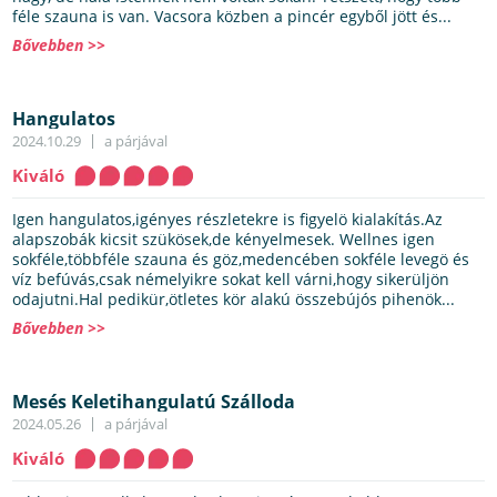
féle szauna is van. Vacsora közben a pincér egyből jött és...
Bővebben >>
Hangulatos
2024.10.29
a párjával
Kiváló
Igen hangulatos,igényes részletekre is figyelö kialakítás.Az
alapszobák kicsit szükösek,de kényelmesek. Wellnes igen
sokféle,többféle szauna és göz,medencében sokféle levegö és
víz befúvás,csak némelyikre sokat kell várni,hogy sikerüljön
odajutni.Hal pedikür,ötletes kör alakú összebújós pihenök...
Bővebben >>
Mesés Keletihangulatú Szálloda
2024.05.26
a párjával
Kiváló