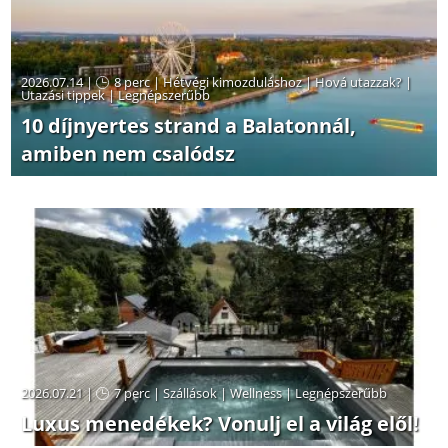
2026.07.14 |
8 perc
|
Hétvégi kimozduláshoz
|
Hová utazzak?
|
Utazási tippek
|
Legnépszerűbb
10 díjnyertes strand a Balatonnál,
amiben nem csalódsz
2026.07.21 |
7 perc
|
Szállások
|
Wellness
|
Legnépszerűbb
Luxus menedékek? Vonulj el a világ elől!