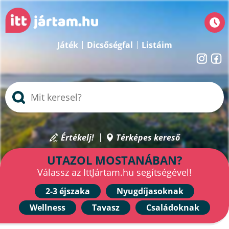
Játék
Dicsőségfal
Listáim
Értékelj!
Térképes kereső
UTAZOL MOSTANÁBAN?
Válassz az IttJártam.hu segítségével!
2-3 éjszaka
Nyugdíjasoknak
Wellness
Tavasz
Családoknak