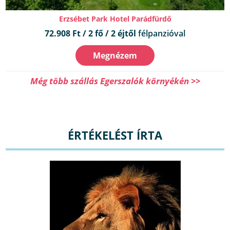
Erzsébet Park Hotel Parádfürdő
72.908 Ft / 2 fő / 2 éjtől
félpanzióval
Megnézem
Még több szállás Egerszalók környékén >>
ÉRTÉKELÉST ÍRTA