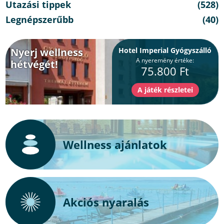
Utazási tippek
(528)
Legnépszerűbb
(40)
Nyerj wellness
Hotel Imperial Gyógyszálló
A nyeremény értéke:
hétvégét!
75.800 Ft
Wellness ajánlatok
Akciós nyaralás