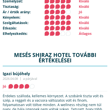
Személyzet:
Kiváló
Tisztaság:
Kiváló
Ár / érték arány:
Jó
Kényelem:
Kiváló
Szolgáltatások:
Kiváló
Étkezés:
Kiváló
Elhelyezkedés:
Átlagos
MESÉS SHIRAZ HOTEL TOVÁBBI
ÉRTÉKELÉSEI
Igazi bújóhely
2026.04.08
a párjával
Jó
Érdekes szálloda, kellemes környezet. A szobánk tiszta volt és
szép, a reggeli és a vacsora változatos volt és finom,
folyamatosan volt töltve minden. A wellness részleg nem túl
nagy, de hála istennek nem voltak sokan. Tetszett, hogy több