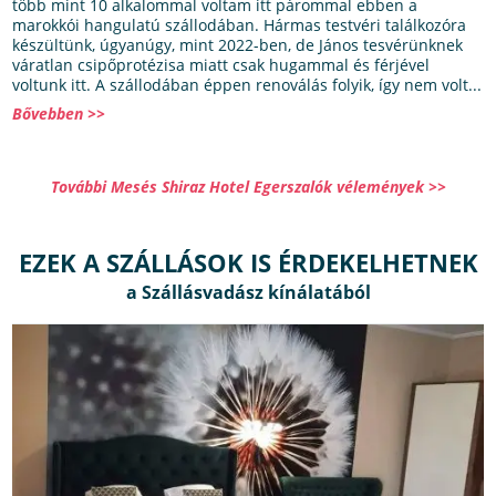
több mint 10 alkalommal voltam itt párommal ebben a
marokkói hangulatú szállodában. Hármas testvéri találkozóra
készültünk, úgyanúgy, mint 2022-ben, de János tesvérünknek
váratlan csipőprotézisa miatt csak hugammal és férjével
voltunk itt. A szállodában éppen renoválás folyik, így nem volt...
Bővebben >>
További Mesés Shiraz Hotel Egerszalók vélemények >>
EZEK A SZÁLLÁSOK IS ÉRDEKELHETNEK