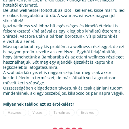
hoteltől elvárható.
Délután wellnessel töltöttük az időt - kellemes, kissé már fülled
erotikus hangulatú a fürdő. A szaunaszeánszok nagyon jól
sikerültek!
Igazi wellness szállóhoz hű egészséges és kímélő ételeket is
felsorakoztató kínálatával az egyik legjobb kínálatú étterem a
Shirazé. Vacsora után a bárban boroztunk, vízipipáztunk és
élveztük a zenét.
Másnap adódott egy kis probléma a wellness részleggel, de ezt
is nagyon profin kezelte a személyzet. Egyből felajánlották,
hogy átmehetünk a Bambarába és az ottani wellness részleget
használhatjuk. Sőt még egy ajándék éjszakát is kaptunk a
legközelebbi látogatásunkra.
A szálloda környezet is nagyon szép, bár még csak akkor
kezdett éledni a természet, de már látható volt a gondosan
művelt kert szépsége.
Összességében elégedetten távoztunk és csak ajánlani tudom
mindenkinek, aki egy összebújós, kikapcsolós pár napra vágyik.
Milyennek találod ezt az értékelést?
Hasznos
Vicces
Tartalmas
Érdekes