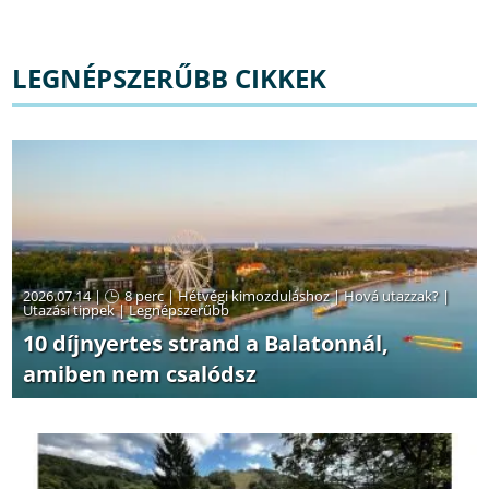
LEGNÉPSZERŰBB CIKKEK
2026.07.14 |
8 perc
|
Hétvégi kimozduláshoz
|
Hová utazzak?
|
Utazási tippek
|
Legnépszerűbb
10 díjnyertes strand a Balatonnál,
amiben nem csalódsz