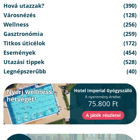
Hová utazzak?
(390)
Városnézés
(128)
Wellness
(256)
Gasztronómia
(259)
Titkos úticélok
(172)
Események
(454)
Utazási tippek
(528)
Legnépszerűbb
(40)
Nyerj wellness
Hotel Imperial Gyógyszálló
A nyeremény értéke:
hétvégét!
75.800 Ft