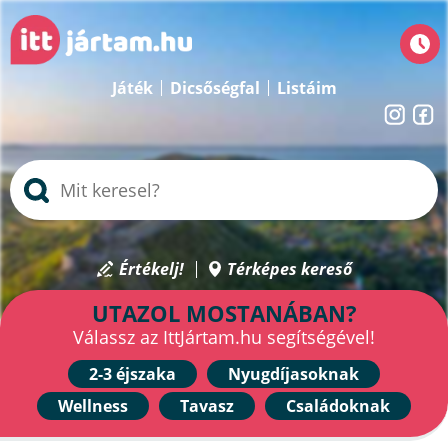
Játék
Dicsőségfal
Listáim
Értékelj!
Térképes kereső
UTAZOL MOSTANÁBAN?
Válassz az IttJártam.hu segítségével!
2-3 éjszaka
Nyugdíjasoknak
Wellness
Tavasz
Családoknak