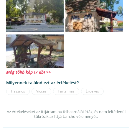
Még több kép (7 db) >>
Milyennek találod ezt az értékelést?
Hasznos
Vicces
Tartalmas
Érdekes
Az értékeléseket az Ittjártam.hu felhasználói írták, és nem feltétlenül
tükrözik az Ittjártam.hu véleményét.