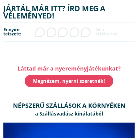
JÁRTÁL MÁR ITT? ÍRD MEG A
VÉLEMÉNYED!
Ennyire
tetszett:
Láttad már a nyereményjátékunkat?
Megnézem, nyerni szeretnék!
NÉPSZERŰ SZÁLLÁSOK A KÖRNYÉKEN