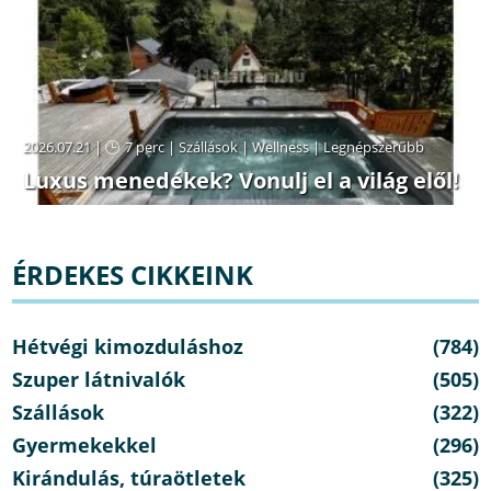
2026.07.21 |
7 perc
|
Szállások
|
Wellness
|
Legnépszerűbb
Luxus menedékek? Vonulj el a világ elől!
ÉRDEKES CIKKEINK
Hétvégi kimozduláshoz
(784)
Szuper látnivalók
(505)
Szállások
(322)
Gyermekekkel
(296)
Kirándulás, túraötletek
(325)