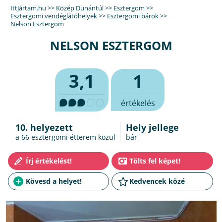
IttJártam.hu
>>
Közép Dunántúl
>>
Esztergom
>>
Esztergomi vendéglátóhelyek
>>
Esztergomi bárok
>>
Nelson Esztergom
NELSON ESZTERGOM
3,1
1
értékelés
10. helyezett
Hely jellege
a 66
esztergomi étterem
közül
bár