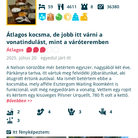
59
4611
8
36380
Átlagos kocsma, de jobb itt várni a
vonatindulást, mint a váróteremben
Átlagos
2025. július 20.
egyedül járt itt
A Nelson sörözőbe mér betértem egyszer, nagyjából két éve,
Párkányra tartva, itt vártuk meg felvidéki jóbarátunkat, aki
átugrott értünk autóval. Ma ismét betértem ebbe a
kocsmába, mely afféle Esztergom Waiting Roomként is
funkcionál, volt még negyedórám a vonatig. Vettem egy ropit
és kértem egy kisüveges Pilsner Urquellt, 780 ft volt a kettő.
Bővebben >>
2
4
3
4
3
Itt fényképeztem: