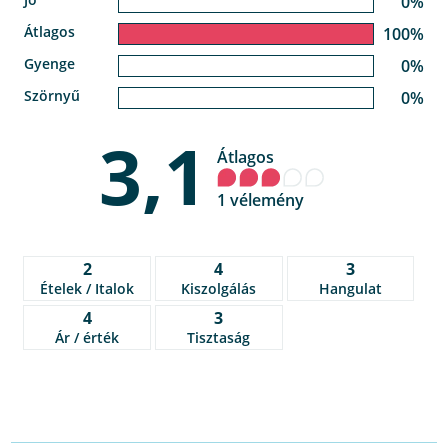
0%
Átlagos
100%
Gyenge
0%
Szörnyű
0%
3,1
Átlagos
1 vélemény
2
4
3
Ételek / Italok
Kiszolgálás
Hangulat
4
3
Ár / érték
Tisztaság