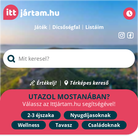
Játék
Dicsőségfal
Listáim
Értékelj!
Térképes kereső
UTAZOL MOSTANÁBAN?
Válassz az IttJártam.hu segítségével!
2-3 éjszaka
Nyugdíjasoknak
Wellness
Tavasz
Családoknak