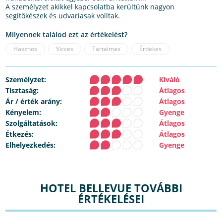
A személyzet akikkel kapcsolatba kerültünk nagyon
segitőkészek és udvariasak volltak.
Milyennek találod ezt az értékelést?
Hasznos
Vicces
Tartalmas
Érdekes
Személyzet:
Kiváló
Tisztaság:
Átlagos
Ár / érték arány:
Átlagos
Kényelem:
Gyenge
Szolgáltatások:
Átlagos
Étkezés:
Átlagos
Elhelyezkedés:
Gyenge
HOTEL BELLEVUE TOVÁBBI
ÉRTÉKELÉSEI