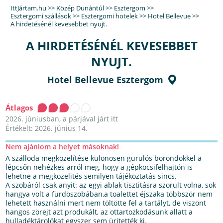
IttJártam.hu
>>
Közép Dunántúl
>>
Esztergom
>>
Esztergomi szállások
>>
Esztergomi hotelek
>>
Hotel Bellevue
>>
A hirdetésénél kevesebbet nyujt.
A HIRDETÉSÉNÉL KEVESEBBET
NYUJT.
Hotel Bellevue Esztergom
Átlagos
2026. júniusban, a párjával járt itt
Értékelt: 2026. június 14.
Nem ajánlom a helyet másoknak!
A szálloda megközelítése különösen gurulós böröndökkel a
lépcsőn nehézkes arról meg, hogy a gépkocsifelhajtón is
lehetne a megközelités semilyen tájékoztatás sincs.
A szobáról csak anyit: az egyi ablak tisztitásra szorult volna, sok
hangya volt a fürdöszobában,a toalettet éjszaka többször nem
lehetett használni mert nem töltötte fel a tartályt, de viszont
hangos zörejt azt produkált, az ottartozkodásunk allatt a
hulladéktárolókat egyszer sem üritették ki.