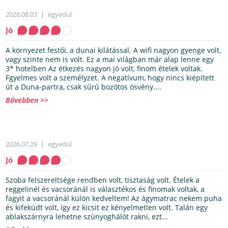
2026.08.03
egyedül
Jó
A környezet festői, a dunai kilátással. A wifi nagyon gyenge volt,
vagy szinte nem is volt. Ez a mai világban már alap lenne egy
3* hotelben Az étkezés nagyon jó volt, finom ételek voltak.
Fgyelmes volt a személyzet. A negatívum, hogy nincs kiépített
út a Duna-partra, csak sűrű bozótos ösvény....
Bővebben >>
2026.07.29
egyedül
Jó
Szoba felszereltsége rendben volt, tisztaság volt. Ételek a
reggelinél és vacsoránál is választékos és finomak voltak, a
fagyit a vacsoránál külön kedveltem! Az ágymatrac nekem puha
és kifeküdt volt, így ez kicsit ez kényelmetlen volt. Talán egy
ablakszárnyra lehetne szúnyoghálót rakni, ezt...