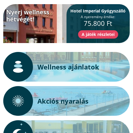
Nyerj wellness
Hotel Imperial Gyógyszálló
A nyeremény értéke:
hétvégét!
75.800 Ft
Wellness ajánlatok
Akciós nyaralás