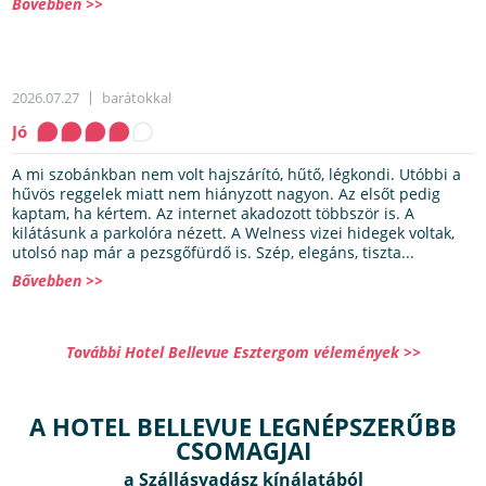
Bővebben >>
2026.07.27
barátokkal
Jó
A mi szobánkban nem volt hajszárító, hűtő, légkondi. Utóbbi a
hűvös reggelek miatt nem hiányzott nagyon. Az elsőt pedig
kaptam, ha kértem. Az internet akadozott többször is. A
kilátásunk a parkolóra nézett. A Welness vizei hidegek voltak,
utolsó nap már a pezsgőfürdő is. Szép, elegáns, tiszta...
Bővebben >>
További Hotel Bellevue Esztergom vélemények >>
A HOTEL BELLEVUE LEGNÉPSZERŰBB
CSOMAGJAI