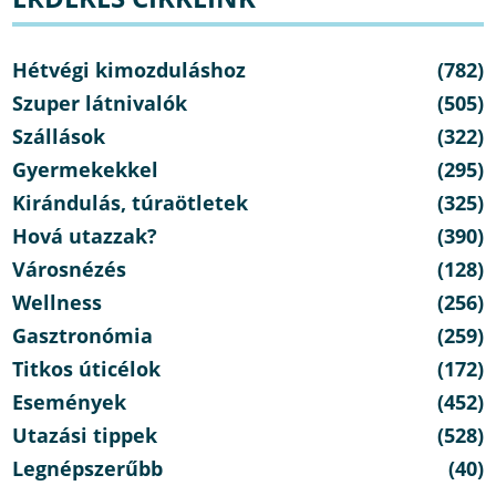
Hétvégi kimozduláshoz
(782)
Szuper látnivalók
(505)
Szállások
(322)
Gyermekekkel
(295)
Kirándulás, túraötletek
(325)
Hová utazzak?
(390)
Városnézés
(128)
Wellness
(256)
Gasztronómia
(259)
Titkos úticélok
(172)
Események
(452)
Utazási tippek
(528)
Legnépszerűbb
(40)