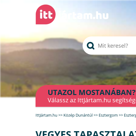
UTAZOL MOSTANÁBAN?
Válassz az IttJártam.hu segítség
IttJártam.hu
>>
Közép Dunántúl
>>
Esztergom
>>
Eszter
VEGYES TAPASZTAL