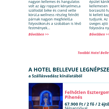
nagyon kellemes és hangulatos
épület kánik
volt az ágy roppant kényelmes,a
kellemesen 
szállodát béke és csend vette
borzasztó h
körül,a wellness részleg felnőtt
ki kellett k
párnak nagyon megfelelő,a
tudjunk. Az
folyosókon,és a szobában is lévő
üveges ajtó 
festmények...
folyosóra nyíl
Bővebben >>
Bővebben >
További Hotel Bell
A HOTEL BELLEVUE LEGNÉPSZ
Felhőtlen Esztergo
Pihenés
67.900 Ft / 2 fő / 2 éjtő
félpanzióval