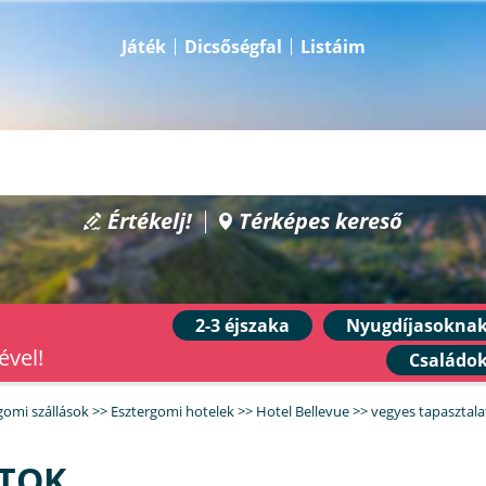
Játék
Dicsőségfal
Listáim
Értékelj!
Térképes kereső
2-3 éjszaka
Nyugdíjasokna
ével!
Családo
gomi szállások
>>
Esztergomi hotelek
>>
Hotel Bellevue
>>
vegyes tapasztal
ATOK