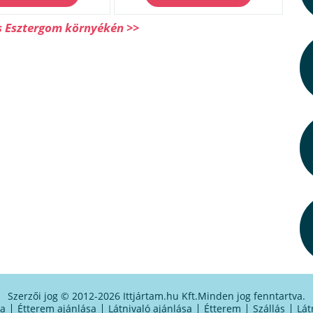
s Esztergom környékén >>
Szerzői jog © 2012-2026 Ittjártam.hu Kft.
Minden jog fenntartva.
sa
Étterem ajánlása
Látnivaló ajánlása
Étterem
Szállás
Lát