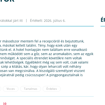
É
átokkal járt itt
Értékelt: 2026. július 6.
 másodszor mentem fel a recepcióról és bejutottunk,
, másikat kellett találni. Tény, hogy ezek után egy
ttünk el. A hotel honlapján nem találtam erre vonatkozó
en nem működött sem a gőz, sem az aromakabin, sem az egyik
minőséget. A speciális étrendet követőkre nem voltak
ak lehetőségek. Egyébként még vaj sem volt, csak valami
szép a kilátás, kár, hogy olyan leharcolt volt néhány
osan van megcsinálva. A kiszolgáló személyzet viszont
 bejáratnál pedig csúcsszuper! A pingpongasztalnak is
Vicces
Tartalmas
Érdekes
Jó