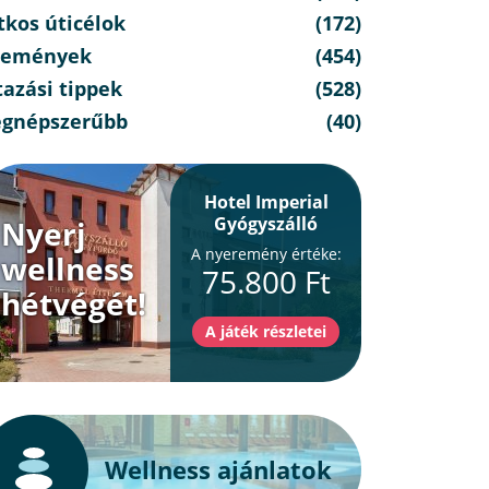
félpanzióval
tkos úticélok
(172)
semények
(454)
azási tippek
(528)
egnépszerűbb
(40)
Hotel Imperial
Gyógyszálló
Nyerj
A nyeremény értéke:
wellness
75.800 Ft
hétvégét!
Wellness ajánlatok