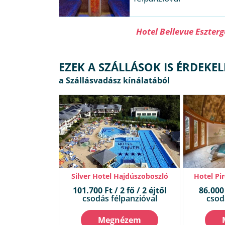
Hotel Bellevue Eszter
EZEK A SZÁLLÁSOK IS ÉRDEKE
Silver Hotel Hajdúszoboszló
Hotel Pi
101.700 Ft / 2 fő / 2 éjtől
86.000 
csodás félpanzióval
csod
Megnézem