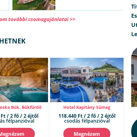
Ti
E
gom további csomagajánlatai >>
Ut
L
LHETNEK
roska Bük, Bükfürdő
Hotel Kapitány Sümeg
Ft / 2 fő / 2 éjtől
118.440 Ft / 2 fő / 2 éjtől
ás félpanzióval
csodás félpanzióval
Megnézem
Megnézem