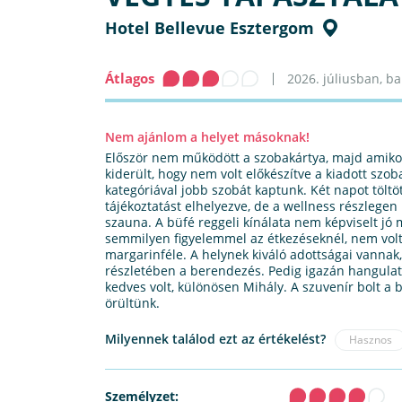
Hotel Bellevue Esztergom
Átlagos
2026. júliusban, bar
Nem ajánlom a helyet másoknak!
Először nem működött a szobakártya, majd amikor
kiderült, hogy nem volt előkészítve a kiadott szoba
kategóriával jobb szobát kaptunk. Két napot töltö
tájékoztatást elhelyezve, de a wellness részleg
szauna. A büfé reggeli kínálata nem képviselt jó 
semmilyen figyelemmel az étkezéseknél, nem volt
margarinféle. A helynek kiváló adottságai vannak, 
részletében a berendezés. Pedig igazán hangulat
kedves volt, különösen Mihály. A szuvenír bolt a
örültünk.
Milyennek találod ezt az értékelést?
Hasznos
Személyzet: