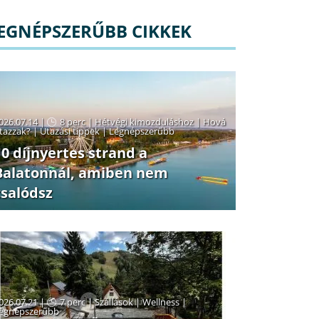
EGNÉPSZERŰBB CIKKEK
026.07.14 |
8 perc
|
Hétvégi kimozduláshoz
|
Hová
tazzak?
|
Utazási tippek
|
Legnépszerűbb
10 díjnyertes strand a
Balatonnál, amiben nem
csalódsz
026.07.21 |
7 perc
|
Szállások
|
Wellness
|
egnépszerűbb