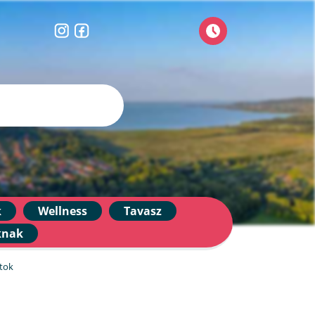
k
Wellness
Tavasz
knak
atok