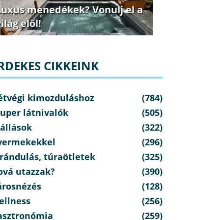
Luxus menedékek? Vonulj el a
ilág elől!
RDEKES CIKKEINK
étvégi kimozduláshoz
(784)
uper látnivalók
(505)
állások
(322)
yermekekkel
(296)
rándulás, túraötletek
(325)
ová utazzak?
(390)
Kedvezményes
árosnézés
(128)
ajánlat
ellness
nyugdíjasoknak
(256)
110.850 Ft / 2 fő / 3 éjtől
asztronómia
(259)