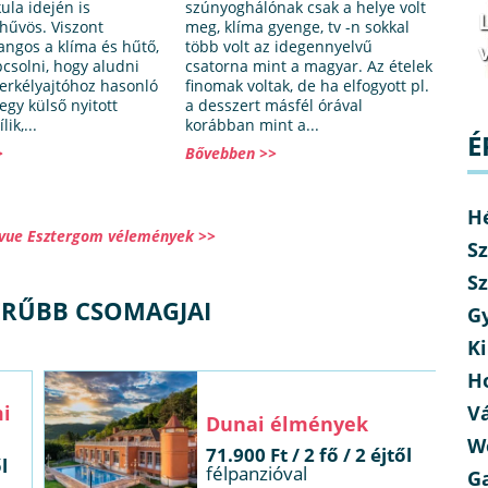
ula idején is
szúnyoghálónak csak a helye volt
hűvös. Viszont
meg, klíma gyenge, tv -n sokkal
angos a klíma és hűtő,
több volt az idegennyelvű
v
apcsolni, hogy aludni
csatorna mint a magyar. Az ételek
 erkélyajtóhoz hasonló
finomak voltak, de ha elfogyott pl.
egy külső nyitott
a desszert másfél órával
ik,...
korábban mint a...
É
>
Bővebben >>
H
evue Esztergom vélemények >>
Sz
Sz
ERŰBB CSOMAGJAI
G
Ki
H
mi
V
Dunai élmények
W
71.900 Ft / 2 fő / 2 éjtől
l
félpanzióval
G