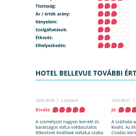
Tisztaság:
Ár / érték arány:
Kényelem:
Szolgáltatások:
Étkezés:
Elhelyezkedés:
HOTEL BELLEVUE TOVÁBBI ÉRT
2026.08.08
a párjával
2026.08.07
Kiváló
Jó
A személyzet nagyon korrekt és
A szálloda 
barátságos volt,a svédasztalos
kiváló. Az é
étkezések kivállóak voltak,a szoba
Csodás körn