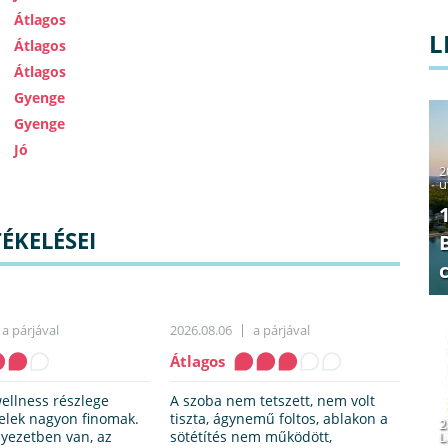
Átlagos
L
Átlagos
Átlagos
Gyenge
Gyenge
Jó
2
u
ÉKELÉSEI
a párjával
2026.08.06
a párjával
Átlagos
wellness részlege
A szoba nem tetszett, nem volt
telek nagyon finomak.
tiszta, ágynemű foltos, ablakon a
2
yezetben van, az
sötétítés nem működött,
L