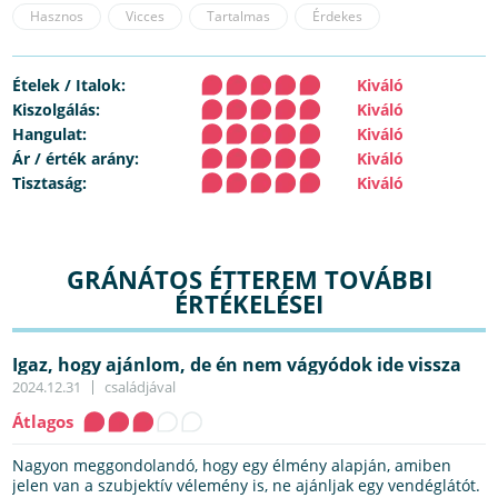
Hasznos
Vicces
Tartalmas
Érdekes
Ételek / Italok:
Kiváló
Kiszolgálás:
Kiváló
Hangulat:
Kiváló
Ár / érték arány:
Kiváló
Tisztaság:
Kiváló
GRÁNÁTOS ÉTTEREM TOVÁBBI
ÉRTÉKELÉSEI
Igaz, hogy ajánlom, de én nem vágyódok ide vissza
2024.12.31
családjával
Átlagos
Nagyon meggondolandó, hogy egy élmény alapján, amiben
jelen van a szubjektív vélemény is, ne ajánljak egy vendéglátót.