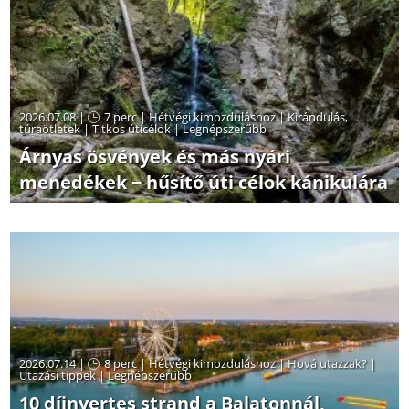
2026.07.08 |
7 perc
|
Hétvégi kimozduláshoz
|
Kirándulás,
túraötletek
|
Titkos úticélok
|
Legnépszerűbb
Árnyas ösvények és más nyári
menedékek − hűsítő úti célok kánikulára
2026.07.14 |
8 perc
|
Hétvégi kimozduláshoz
|
Hová utazzak?
|
Utazási tippek
|
Legnépszerűbb
10 díjnyertes strand a Balatonnál,