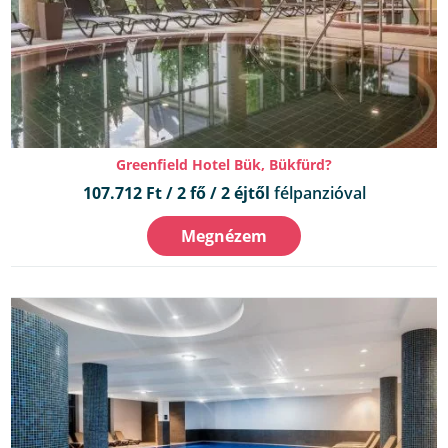
Greenfield Hotel Bük, Bükfürd?
107.712 Ft / 2 fő / 2 éjtől
félpanzióval
Megnézem