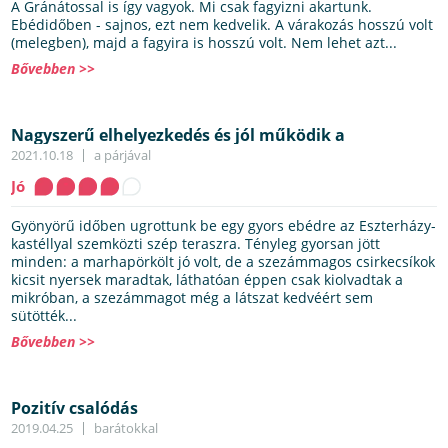
A Gránátossal is így vagyok. Mi csak fagyizni akartunk.
Ebédidőben - sajnos, ezt nem kedvelik. A várakozás hosszú volt
(melegben), majd a fagyira is hosszú volt. Nem lehet azt...
Bővebben >>
Nagyszerű elhelyezkedés és jól működik a
mélyhűtő/mikró páros
2021.10.18
a párjával
Jó
Gyönyörű időben ugrottunk be egy gyors ebédre az Eszterházy-
kastéllyal szemközti szép teraszra. Tényleg gyorsan jött
minden: a marhapörkölt jó volt, de a szezámmagos csirkecsíkok
kicsit nyersek maradtak, láthatóan éppen csak kiolvadtak a
mikróban, a szezámmagot még a látszat kedvéért sem
sütötték...
Bővebben >>
Pozitív csalódás
2019.04.25
barátokkal