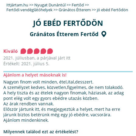
IttJártam.hu
>>
Nyugat Dunántúl
>>
Fertőd
>>
Fertődi vendéglátóhelyek
>>
Gránátos Étterem
>>
jó ebéd Fertődön
JÓ EBÉD FERTŐDÖN
Gránátos Étterem Fertőd
Kiváló
2021. júliusban, a párjával járt itt
Értékelt: 2021. július 5.
Ajánlom a helyet másoknak is!
Nagyon finom volt minden, étel,ital,desszert.
A személyzet kedves, közvetlen,figyelmes, de nem tolakodó.
A hely tiszta és az ételek nagyon finomak, háziasak, az adag
pont elég volt egy gyors ebédre utazás közben.
Az árak rendben vannak.
Először jártunk itt, és megjegyeztük a helyet, mert ha erre
járunk biztos betérünk még egy jó ebédre, vacsorára.
Ajánlom mindenkinek.
Milyennek találod ezt az értékelést?