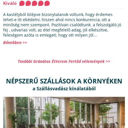
Kiváló
A kastélyból kilépve bizonytalanok voltunk, hogy érdemes
lehet-e itt ebédelni, hiszen ahol nincs konkurencia, ott a
minőség nem szempont. Pozitívan csalódtunk. a felszolgáló jó
fej , udvarias volt, az étel megfelelő adag, jól elkészítve,
feleségem azóta is emlegeti, hogy ott milyen jól...
Bővebben >>
További Gránátos Étterem Fertőd vélemények >>
NÉPSZERŰ SZÁLLÁSOK A KÖRNYÉKEN