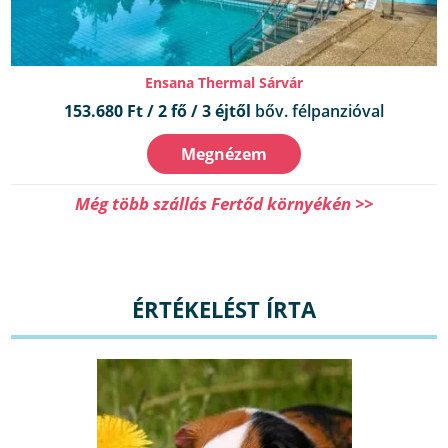
Ensana Thermal Sárvár
153.680 Ft / 2 fő / 3 éjtől
bőv. félpanzióval
Megnézem
Még több szállás Fertőd környékén >>
ÉRTÉKELÉST ÍRTA