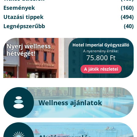
Események
(160)
Utazási tippek
(494)
Legnépszerűbb
(40)
Nyerj wellness
Hotel Imperial Gyógyszálló
A nyeremény értéke:
hétvégét!
75.800 Ft
Wellness ajánlatok