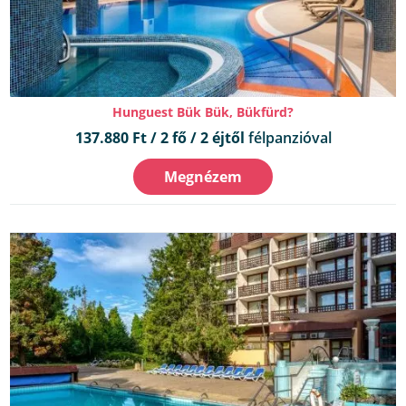
Hunguest Bük Bük, Bükfürd?
137.880 Ft / 2 fő / 2 éjtől
félpanzióval
Megnézem