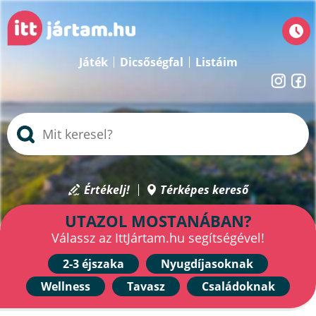
Játék
Dicsőségfal
Listáim
Értékelj!
Térképes kereső
UTAZOL MOSTANÁBAN?
Válassz az IttJártam.hu segítségével!
2-3 éjszaka
Nyugdíjasoknak
Wellness
Tavasz
Családoknak