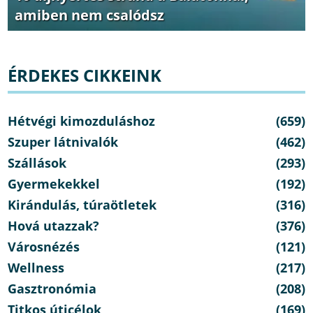
amiben nem csalódsz
ÉRDEKES CIKKEINK
Hétvégi kimozduláshoz
(659)
Szuper látnivalók
(462)
Szállások
(293)
Gyermekekkel
(192)
Kirándulás, túraötletek
(316)
Hová utazzak?
(376)
Városnézés
(121)
Wellness
(217)
Gasztronómia
(208)
Titkos úticélok
(169)