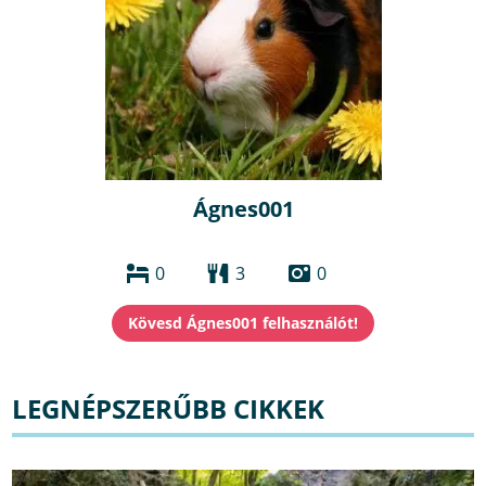
Ágnes001
0
3
0
LEGNÉPSZERŰBB CIKKEK