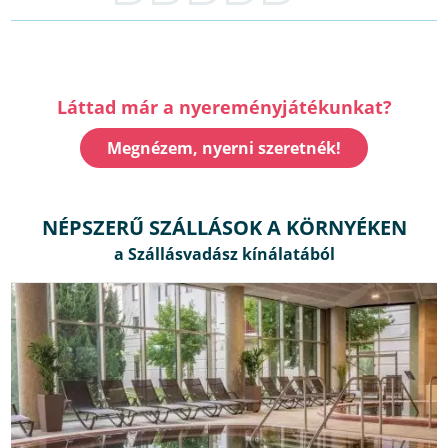
Láttad már a nyereményjátékunkat?
Megnézem, nyerni szeretnék!
NÉPSZERŰ SZÁLLÁSOK A KÖRNYÉKEN