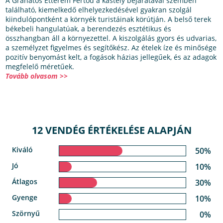
A Gránátos Étterem Fertőd a kastély bejáratával szemben
található, kiemelkedő elhelyezkedésével gyakran szolgál
kiindulópontként a környék turistáinak körútján. A belső terek
békebeli hangulatúak, a berendezés esztétikus és
összhangban áll a környezettel. A kiszolgálás gyors és udvarias,
a személyzet figyelmes és segítőkész. Az ételek íze és minősége
pozitív benyomást kelt, a fogások házias jellegűek, és az adagok
megfelelő méretűek.
Tovább olvasom >>
12 VENDÉG ÉRTÉKELÉSE ALAPJÁN
Kiváló
50%
Jó
10%
Átlagos
30%
Gyenge
10%
Szörnyű
0%