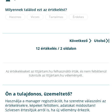
Milyennek találod ezt az értékelést?
Hasznos
Vicces
Tartalmas
Érdekes
Következő
Utolsó
12 értékelés / 2 oldalon
Az értékeléseket az Ittjártam.hu felhasználói írták, és nem feltétlenül
tükrözik az Ittjártam.hu véleményét.
Ön a tulajdonos, üzemeltető?
Használja a manager regisztrációt, ha szeretne válaszolni az
értékelésekre, képeket feltölteni, adatokat módosítani!
Szívesen értesítjük arról is, ha új vélemény érkezik.