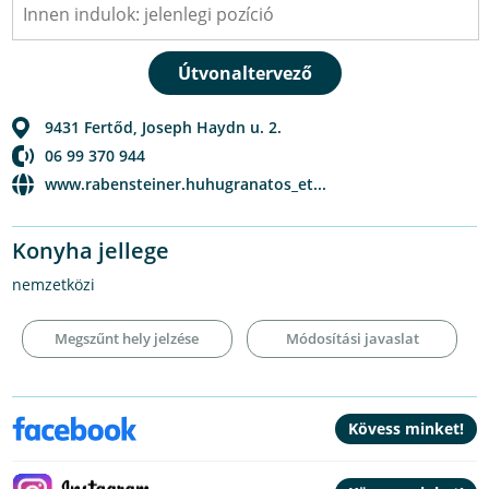
9431
Fertőd
,
Joseph Haydn u. 2.
06 99 370 944
www.rabensteiner.huhugranatos_et...
Konyha jellege
nemzetközi
Megszűnt hely jelzése
Módosítási javaslat