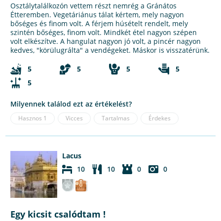
Osztálytalálkozón vettem részt nemrég a Gránátos
Étteremben. Vegetáriánus tálat kértem, mely nagyon
bőséges és finom volt. A férjem húsételt rendelt, mely
szintén bőséges, finom volt. Mindkét étel nagyon szépen
volt elkészítve. A hangulat nagyon jó volt, a pincér nagyon
kedves, "körülugrálta" a vendégeket. Máskor is visszatérünk.
5
5
5
5
5
Milyennek találod ezt az értékelést?
Hasznos
1
Vicces
Tartalmas
Érdekes
Lacus
10
10
0
0
Egy kicsit csalódtam !