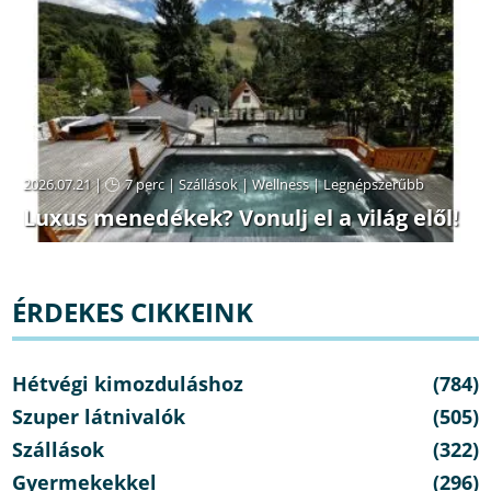
2026.07.21 |
7 perc
|
Szállások
|
Wellness
|
Legnépszerűbb
Luxus menedékek? Vonulj el a világ elől!
ÉRDEKES CIKKEINK
Hétvégi kimozduláshoz
(784)
Szuper látnivalók
(505)
Szállások
(322)
Gyermekekkel
(296)