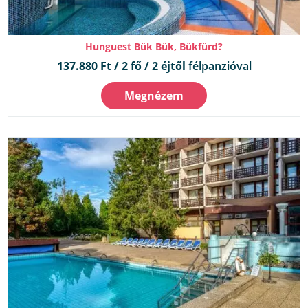
Hunguest Bük Bük, Bükfürd?
137.880 Ft / 2 fő / 2 éjtől
félpanzióval
Megnézem