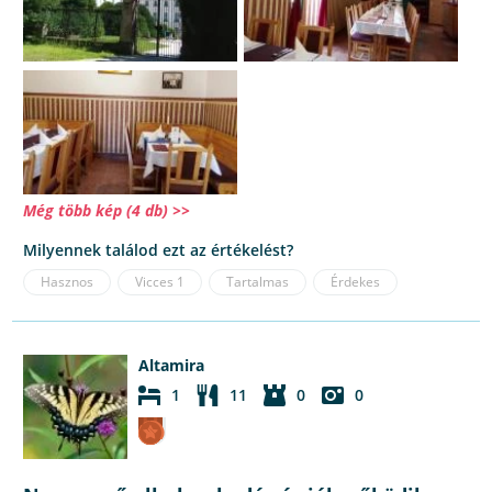
Még több kép (4 db) >>
Milyennek találod ezt az értékelést?
Hasznos
Vicces
1
Tartalmas
Érdekes
Altamira
1
11
0
0