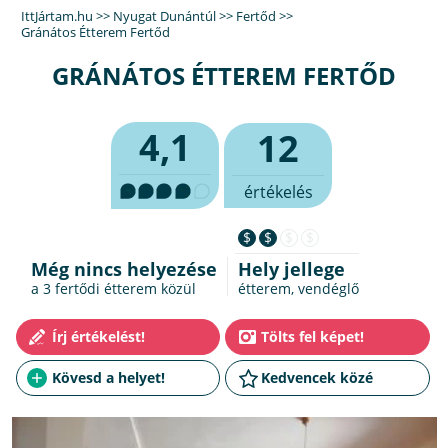
IttJártam.hu
>>
Nyugat Dunántúl
>>
Fertőd
>>
Gránátos Étterem Fertőd
GRÁNÁTOS ÉTTEREM FERTŐD
4,1
12
értékelés
$
$
$
$
Még nincs helyezése
Hely jellege
a 3
fertődi étterem
közül
étterem, vendéglő