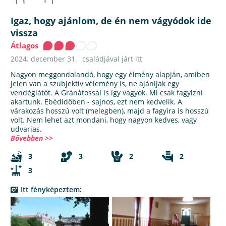
Igaz, hogy ajánlom, de én nem vágyódok ide
vissza
Átlagos
2024. december 31.
családjával járt itt
Nagyon meggondolandó, hogy egy élmény alapján, amiben
jelen van a szubjektív vélemény is, ne ajánljak egy
vendéglátót. A Gránátossal is így vagyok. Mi csak fagyizni
akartunk. Ebédidőben - sajnos, ezt nem kedvelik. A
várakozás hosszú volt (melegben), majd a fagyira is hosszú
volt. Nem lehet azt mondani, hogy nagyon kedves, vagy
udvarias.
Bővebben >>
3
3
2
2
3
Itt fényképeztem: