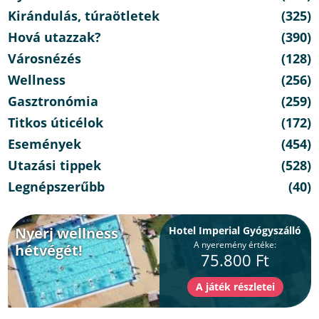
Kirándulás, túraötletek
(325)
Hová utazzak?
(390)
Városnézés
(128)
Wellness
(256)
Gasztronómia
(259)
Titkos úticélok
(172)
Események
(454)
Utazási tippek
(528)
Legnépszerűbb
(40)
Nyerj wellness
Hotel Imperial Gyógyszálló
A nyeremény értéke:
hétvégét!
75.800 Ft