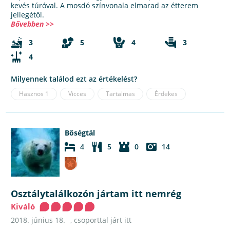
kevés túróval. A mosdó színvonala elmarad az étterem
jellegétől.
Bővebben >>
3
5
4
3
4
Milyennek találod ezt az értékelést?
Hasznos
1
Vicces
Tartalmas
Érdekes
Bőségtál
4
5
0
14
Osztálytalálkozón jártam itt nemrég
Kiváló
2018. június 18.
, csoporttal járt itt