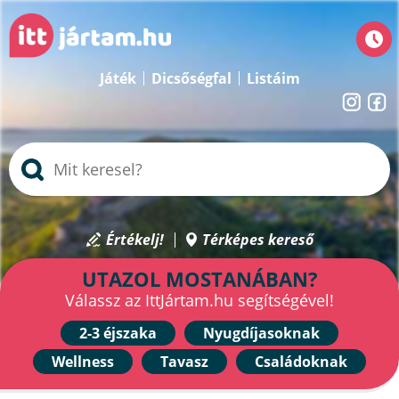
Játék
Dicsőségfal
Listáim
Értékelj!
Térképes kereső
UTAZOL MOSTANÁBAN?
Válassz az IttJártam.hu segítségével!
2-3 éjszaka
Nyugdíjasoknak
Wellness
Tavasz
Családoknak