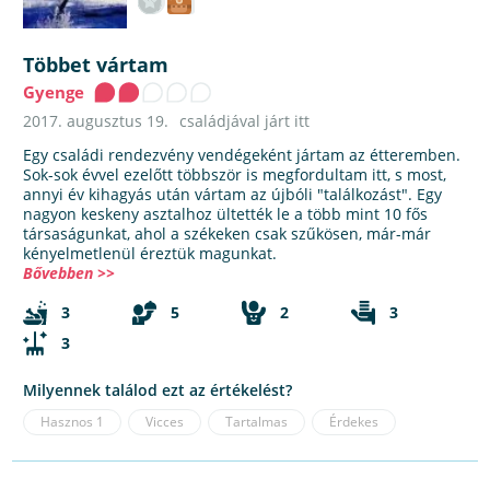
Többet vártam
Gyenge
2017. augusztus 19.
családjával járt itt
Egy családi rendezvény vendégeként jártam az étteremben.
Sok-sok évvel ezelőtt többször is megfordultam itt, s most,
annyi év kihagyás után vártam az újbóli "találkozást". Egy
nagyon keskeny asztalhoz ültették le a több mint 10 fős
társaságunkat, ahol a székeken csak szűkösen, már-már
kényelmetlenül éreztük magunkat.
Bővebben >>
3
5
2
3
3
Milyennek találod ezt az értékelést?
Hasznos
1
Vicces
Tartalmas
Érdekes