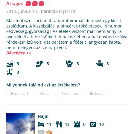
Átlagos
2018. június 13.
barátokkal járt itt
Már többször jártam itt a barátaimmal, de most egy kicsit
csalódtam. A kiszolgálás, a pincérek tökéletesek, jó humor,
kedvesség, gyorsaság ! Az ételek viszont már nem annyira
nyerték el a tetszésünket. A halászlében a hal enyhén szólva
"érdekes" ízű volt. Két barátom a főételt langyosan kapta,
nem melegen, az íze az jó volt.
Bővebben >>
3
5
3
3
3
Milyennek találod ezt az értékelést?
Hasznos
1
Vicces
Tartalmas
Érdekes
Hajni
11
13
0
10