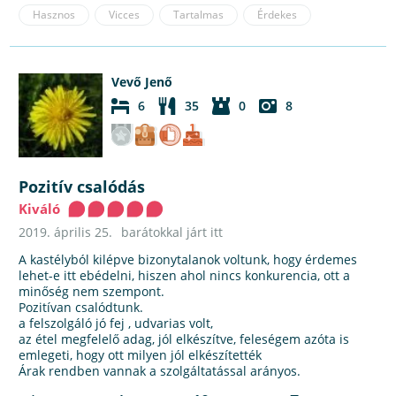
Hasznos
Vicces
Tartalmas
Érdekes
Vevő Jenő
6
35
0
8
Pozitív csalódás
Kiváló
2019. április 25.
barátokkal járt itt
A kastélyból kilépve bizonytalanok voltunk, hogy érdemes
lehet-e itt ebédelni, hiszen ahol nincs konkurencia, ott a
minőség nem szempont.
Pozitívan csalódtunk.
a felszolgáló jó fej , udvarias volt,
az étel megfelelő adag, jól elkészítve, feleségem azóta is
emlegeti, hogy ott milyen jól elkészítették
Árak rendben vannak a szolgáltatással arányos.