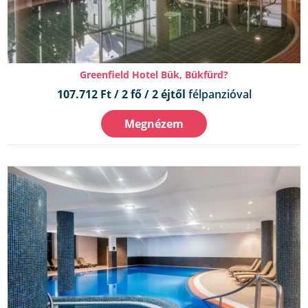
Greenfield Hotel Bük, Bükfürd?
107.712 Ft / 2 fő / 2 éjtől
félpanzióval
Megnézem