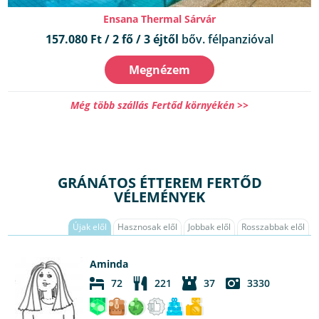
Ensana Thermal Sárvár
157.080 Ft / 2 fő / 3 éjtől
bőv. félpanzióval
Megnézem
Még több szállás Fertőd környékén >>
GRÁNÁTOS ÉTTEREM FERTŐD
VÉLEMÉNYEK
Újak elől
Hasznosak elől
Jobbak elől
Rosszabbak elől
Aminda
72
221
37
3330