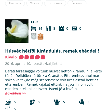
Hasznos
Vicces
Tartalmas
Érdekes
Erus
14
8
0
0
Húsvét hétfői kirándulás, remek ebéddel !
Kiváló
2016. április 10.
barátokkal járt itt
Baráti társasággal voltunk húsvét hétfőn kirándulni a Fertő
tónál. Délidőben értünk a Gránátos Étteremhez, ahol már
sokan voltak,de még szerencsére volt üres asztal bent az
étteremben. Remek kajákat ettünk, nagyon finom volt
minden, étel,ital, desszert, isteni jó a kávé is.
Bővebben >>
5
5
5
5
5