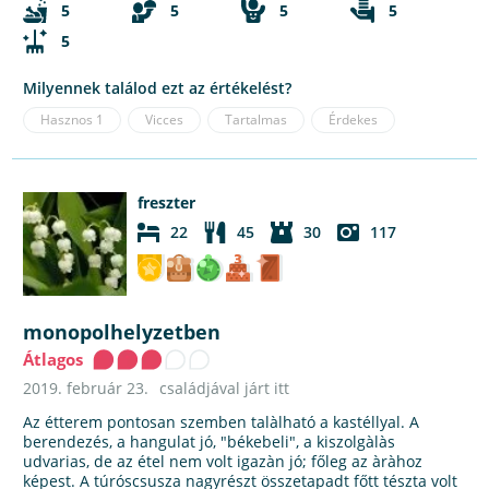
5
5
5
5
5
Milyennek találod ezt az értékelést?
Hasznos
1
Vicces
Tartalmas
Érdekes
freszter
22
45
30
117
monopolhelyzetben
Átlagos
2019. február 23.
családjával járt itt
Az étterem pontosan szemben talàlható a kastéllyal. A
berendezés, a hangulat jó, "békebeli", a kiszolgàlàs
udvarias, de az étel nem volt igazàn jó; főleg az àràhoz
képest. A túróscsusza nagyrészt összetapadt főtt tészta volt