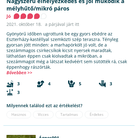
Nagyszerű elhelyezkedés és jól működik a
mélyhűtő/mikró páros
Jó
2021. október 18.
a párjával járt itt
Gyönyörű időben ugrottunk be egy gyors ebédre az
Eszterházy-kastéllyal szemközti szép teraszra. Tényleg
gyorsan jött minden: a marhapörkölt jó volt, de a
szezámmagos csirkecsíkok kicsit nyersek maradtak,
láthatóan éppen csak kiolvadtak a mikróban, a
szezámmagot még a látszat kedvéért sem sütötték rá, csak
éppenhogy rászórták.
Bővebben >>
3
4
5
3
3
Milyennek találod ezt az értékelést?
Hasznos
Vicces
Tartalmas
Érdekes
Ágnes001