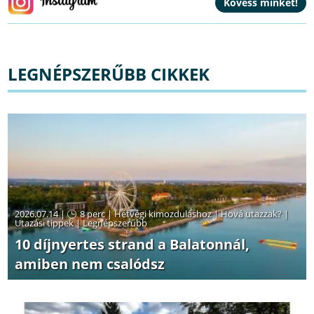
LEGNÉPSZERŰBB CIKKEK
2026.07.14 |
8 perc
|
Hétvégi kimozduláshoz
|
Hová utazzak?
|
Utazási tippek
|
Legnépszerűbb
10 díjnyertes strand a Balatonnál,
amiben nem csalódsz