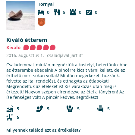
Tornyai
0
5
0
0
Kiváló étterem
Kiváló
2016. augusztus 1.
családjával járt itt
Családommal, miután megnéztük a kastélyt, betértünk ebbe
az étterembe ebédelni! A pincérre kicsit várni kellett, de ez
érthető mert sokan voltak! Miután megérkezett hozzánk,
felvette az ital rendelést, és otthagyta az étlapokat!
Megrendeltük az ételeket is! Kis várakozás után meg is
érkezett! Nagyon szépen elrendezve az étel a tányéron! Az
íze fenséges volt! A pincér kedves, segítőkész!
5
5
5
5
5
Milyennek találod ezt az értékelést?