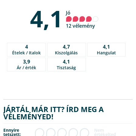
4,1
Jó
12 vélemény
4
4,7
4,1
Ételek / Italok
Kiszolgálás
Hangulat
3,9
4,1
Ár / érték
Tisztaság
JÁRTÁL MÁR ITT? ÍRD MEG A
VÉLEMÉNYED!
Ennyire
tetszett: