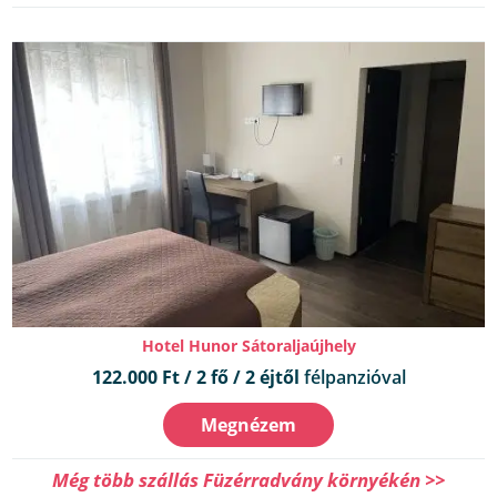
Hotel Hunor Sátoraljaújhely
122.000 Ft / 2 fő / 2 éjtől
félpanzióval
Megnézem
Még több szállás Füzérradvány környékén >>