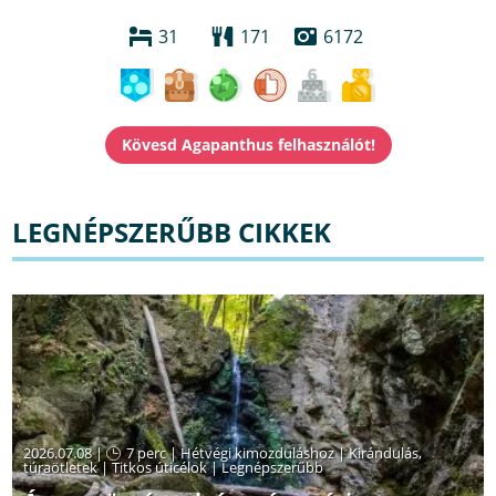
31
171
6172
LEGNÉPSZERŰBB CIKKEK
2026.07.08 |
7 perc
|
Hétvégi kimozduláshoz
|
Kirándulás,
túraötletek
|
Titkos úticélok
|
Legnépszerűbb