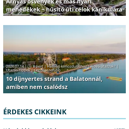
Árnyas ösvények és más nyári
menedékek − hűsítő úti célok kánikulára
2026.07.14 |
8 perc
|
Hétvégi kimozduláshoz
|
Hová utazzak?
|
Utazási tippek
|
Legnépszerűbb
10 díjnyertes strand a Balatonnál,
amiben nem csalódsz
ÉRDEKES CIKKEINK