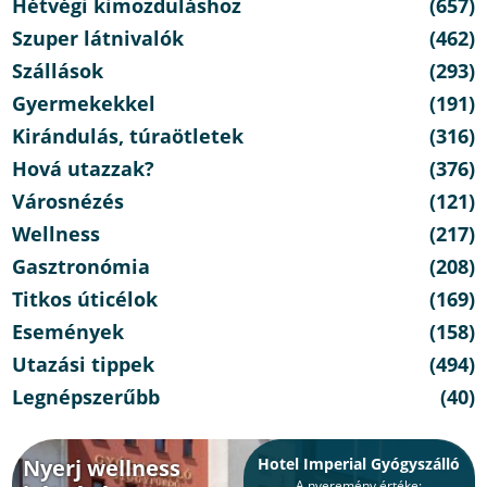
Hétvégi kimozduláshoz
(657)
Szuper látnivalók
(462)
Szállások
(293)
Gyermekekkel
(191)
Kirándulás, túraötletek
(316)
Hová utazzak?
(376)
Városnézés
(121)
Wellness
(217)
Gasztronómia
(208)
Titkos úticélok
(169)
Események
(158)
Utazási tippek
(494)
Legnépszerűbb
(40)
Nyerj wellness
Hotel Imperial Gyógyszálló
A nyeremény értéke: