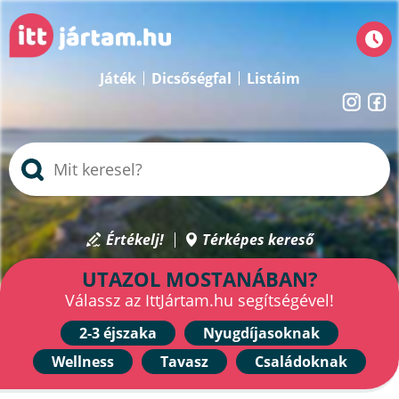
Játék
Dicsőségfal
Listáim
Értékelj!
Térképes kereső
UTAZOL MOSTANÁBAN?
Válassz az IttJártam.hu segítségével!
2-3 éjszaka
Nyugdíjasoknak
Wellness
Tavasz
Családoknak