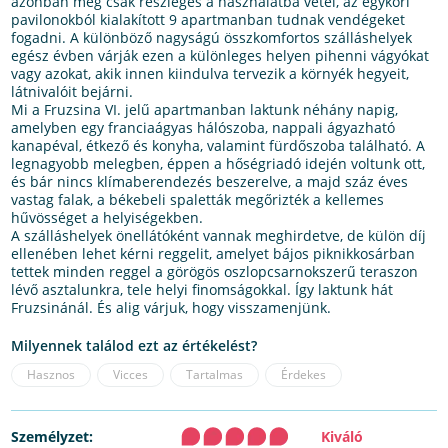
azonban még csak részleges a használatba vétel, az egykori
pavilonokból kialakított 9 apartmanban tudnak vendégeket
fogadni. A különböző nagyságú összkomfortos szálláshelyek
egész évben várják ezen a különleges helyen pihenni vágyókat
vagy azokat, akik innen kiindulva tervezik a környék hegyeit,
látnivalóit bejárni.
Mi a Fruzsina VI. jelű apartmanban laktunk néhány napig,
amelyben egy franciaágyas hálószoba, nappali ágyazható
kanapéval, étkező és konyha, valamint fürdőszoba található. A
legnagyobb melegben, éppen a hőségriadó idején voltunk ott,
és bár nincs klímaberendezés beszerelve, a majd száz éves
vastag falak, a békebeli spaletták megőrizték a kellemes
hűvösséget a helyiségekben.
A szálláshelyek önellátóként vannak meghirdetve, de külön díj
ellenében lehet kérni reggelit, amelyet bájos piknikkosárban
tettek minden reggel a görögös oszlopcsarnokszerű teraszon
lévő asztalunkra, tele helyi finomságokkal. Így laktunk hát
Fruzsinánál. És alig várjuk, hogy visszamenjünk.
Milyennek találod ezt az értékelést?
Hasznos
Vicces
Tartalmas
Érdekes
Személyzet:
Kiváló