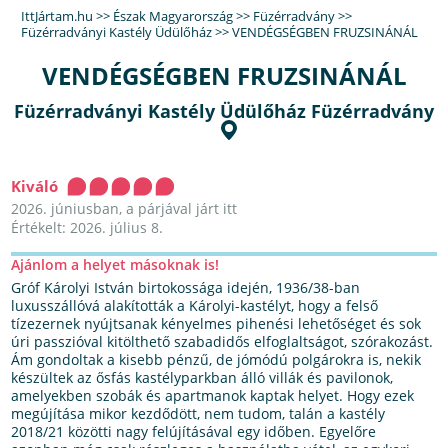
IttJártam.hu
>>
Észak Magyarország
>>
Füzérradvány
>>
Füzérradványi Kastély Üdülőház
>>
VENDÉGSÉGBEN FRUZSINÁNÁL
VENDÉGSÉGBEN FRUZSINÁNÁL
Füzérradványi Kastély Üdülőház Füzérradvány
Kiváló
2026. júniusban, a párjával járt itt
Értékelt: 2026. július 8.
Ajánlom a helyet másoknak is!
Gróf Károlyi István birtokossága idején, 1936/38-ban
luxusszállóvá alakították a Károlyi-kastélyt, hogy a felső
tízezernek nyújtsanak kényelmes pihenési lehetőséget és sok
úri passzióval kitölthető szabadidős elfoglaltságot, szórakozást.
Ám gondoltak a kisebb pénzű, de jómódú polgárokra is, nekik
készültek az ősfás kastélyparkban álló villák és pavilonok,
amelyekben szobák és apartmanok kaptak helyet. Hogy ezek
megújítása mikor kezdődött, nem tudom, talán a kastély
2018/21 közötti nagy felújításával egy időben. Egyelőre