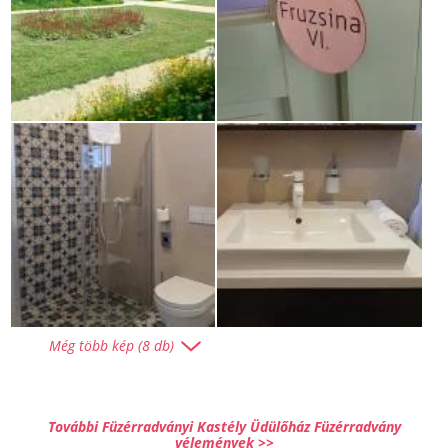
Még több kép (8 db)
További Füzérradványi Kastély Üdülőház Füzérradvány
vélemények >>