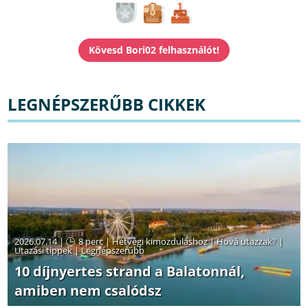
LEGNÉPSZERŰBB CIKKEK
2026.07.14 |
8 perc
|
Hétvégi kimozduláshoz
|
Hová utazzak?
|
Utazási tippek
|
Legnépszerűbb
10 díjnyertes strand a Balatonnál,
amiben nem csalódsz