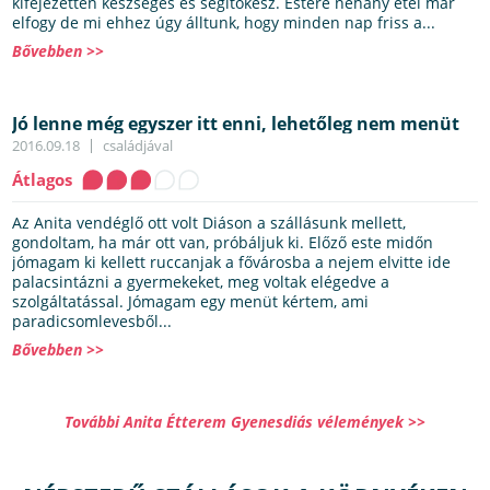
kifejezetten készséges és segítőkész. Estére néhány étel már
elfogy de mi ehhez úgy álltunk, hogy minden nap friss a...
Bővebben >>
Jó lenne még egyszer itt enni, lehetőleg nem menüt
2016.09.18
családjával
Átlagos
Az Anita vendéglő ott volt Diáson a szállásunk mellett,
gondoltam, ha már ott van, próbáljuk ki. Előző este midőn
jómagam ki kellett ruccanjak a fővárosba a nejem elvitte ide
palacsintázni a gyermekeket, meg voltak elégedve a
szolgáltatással. Jómagam egy menüt kértem, ami
paradicsomlevesből...
Bővebben >>
További Anita Étterem Gyenesdiás vélemények >>