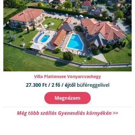
Villa Plattensee Vonyarcvashegy
27.300 Ft / 2 fő / éjtől
büféreggelivel
Megnézem
Még több szállás Gyenesdiás környékén >>