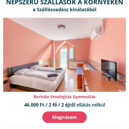
NÉPSZERŰ SZÁLLÁSOK A KÖRNYÉKEN
Borbála Vendégház Gyenesdiás
46.000 Ft / 2 fő / 2 éjtől
ellátás nélkül
Megnézem