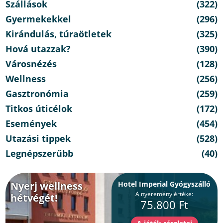
Szállások
(322)
Gyermekekkel
(296)
Kirándulás, túraötletek
(325)
Hová utazzak?
(390)
Városnézés
(128)
Wellness
(256)
Gasztronómia
(259)
Titkos úticélok
(172)
Események
(454)
Utazási tippek
(528)
Legnépszerűbb
(40)
Nyerj wellness
Hotel Imperial Gyógyszálló
A nyeremény értéke:
hétvégét!
75.800 Ft