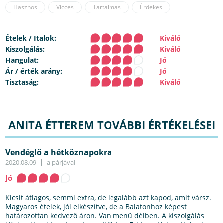
Hasznos
Vicces
Tartalmas
Érdekes
Ételek / Italok:
Kiváló
Kiszolgálás:
Kiváló
Hangulat:
Jó
Ár / érték arány:
Jó
Tisztaság:
Kiváló
ANITA ÉTTEREM TOVÁBBI ÉRTÉKELÉSEI
Vendéglő a hétköznapokra
2020.08.09
a párjával
Jó
Kicsit átlagos, semmi extra, de legalább azt kapod, amit vársz.
Magyaros ételek, jól elkészítve, de a Balatonhoz képest
határozottan kedvező áron. Van menü délben. A kiszolgálás