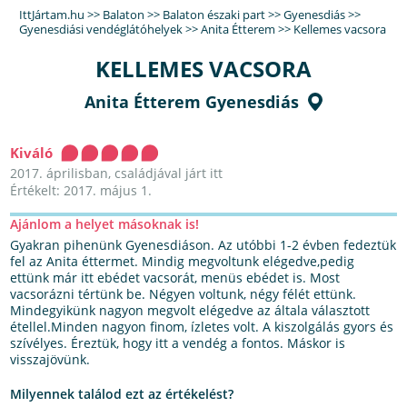
IttJártam.hu
>>
Balaton
>>
Balaton északi part
>>
Gyenesdiás
>>
Gyenesdiási vendéglátóhelyek
>>
Anita Étterem
>>
Kellemes vacsora
KELLEMES VACSORA
Anita Étterem Gyenesdiás
Kiváló
2017. áprilisban, családjával járt itt
Értékelt: 2017. május 1.
Ajánlom a helyet másoknak is!
Gyakran pihenünk Gyenesdiáson. Az utóbbi 1-2 évben fedeztük
fel az Anita éttermet. Mindig megvoltunk elégedve,pedig
ettünk már itt ebédet vacsorát, menüs ebédet is. Most
vacsorázni tértünk be. Négyen voltunk, négy félét ettünk.
Mindegyikünk nagyon megvolt elégedve az általa választott
étellel.Minden nagyon finom, ízletes volt. A kiszolgálás gyors és
szívélyes. Éreztük, hogy itt a vendég a fontos. Máskor is
visszajövünk.
Milyennek találod ezt az értékelést?