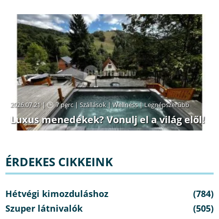
2026.07.21 |
7 perc
|
Szállások
|
Wellness
|
Legnépszerűbb
Luxus menedékek? Vonulj el a világ elől!
ÉRDEKES CIKKEINK
Hétvégi kimozduláshoz
(784)
Szuper látnivalók
(505)