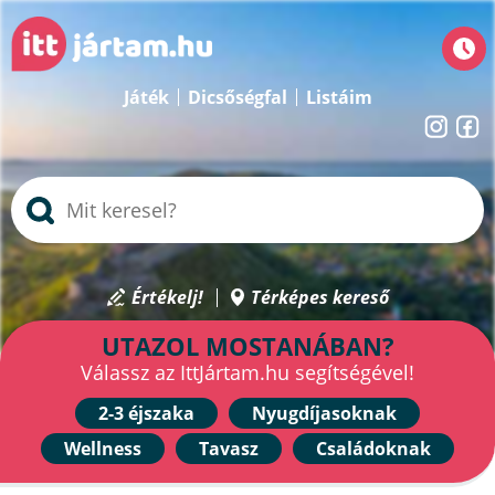
Játék
Dicsőségfal
Listáim
Értékelj!
Térképes kereső
UTAZOL MOSTANÁBAN?
Válassz az IttJártam.hu segítségével!
2-3 éjszaka
Nyugdíjasoknak
Wellness
Tavasz
Családoknak