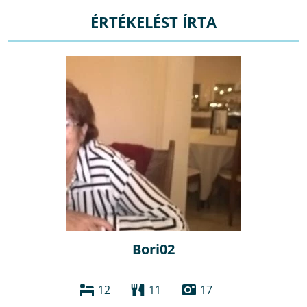
ÉRTÉKELÉST ÍRTA
Bori02
12
11
17