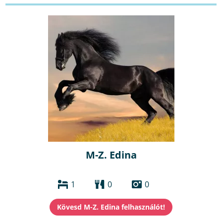
M-Z. Edina
1
0
0