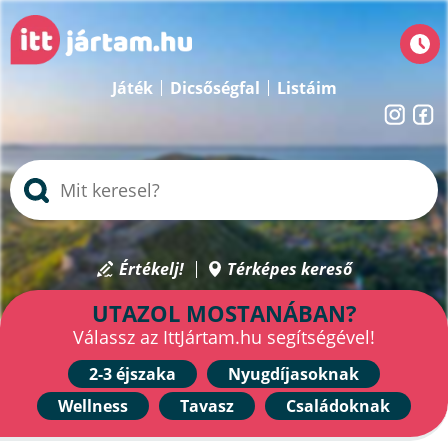
Játék
Dicsőségfal
Listáim
Értékelj!
Térképes kereső
UTAZOL MOSTANÁBAN?
Válassz az IttJártam.hu segítségével!
2-3 éjszaka
Nyugdíjasoknak
Wellness
Tavasz
Családoknak