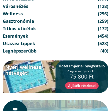
Városnézés
(128)
Wellness
(256)
Gasztronómia
(259)
Titkos úticélok
(172)
Események
(454)
Utazási tippek
(528)
Legnépszerűbb
(40)
Nyerj wellness
Hotel Imperial Gyógyszálló
A nyeremény értéke:
hétvégét!
75.800 Ft