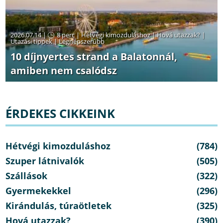
2026.07.14 |
8 perc
|
Hétvégi kimozduláshoz
|
Hová utazzak?
|
Utazási tippek
|
Legnépszerűbb
10 díjnyertes strand a Balatonnál,
amiben nem csalódsz
ÉRDEKES CIKKEINK
Hétvégi kimozduláshoz
(784)
Szuper látnivalók
(505)
Szállások
(322)
Gyermekekkel
(296)
Kirándulás, túraötletek
(325)
Hová utazzak?
(390)