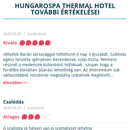
HUNGAROSPA THERMAL HOTEL
TOVÁBBI ÉRTÉKELÉSEI
2026.05.26
barátokkal
Kiváló
Idősebb Baráti társasággal töltöttünk 4 nap 3 éjszakát. Szálloda
egész területe igényesen berendezve, szép.tiszta. Welness
résznél a medencék különböző hőfokuak , szuper hogy a
fürdőbe korlátlan átjárási lehetőség van. Az étteremben sok
vállasztékból, mindenki megtalálta izlésének megfelelő...
Bővebben >>
Csalódás
2026.05.25
a párjával
Átlagos
Á szalloda jó helyen van.A személyzet lehetne