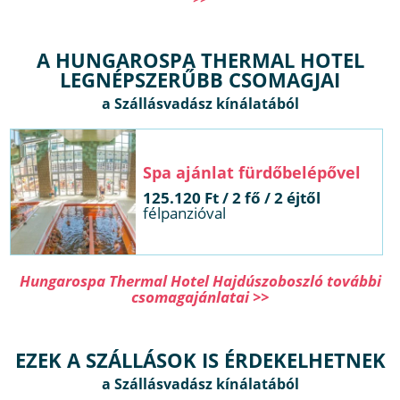
A HUNGAROSPA THERMAL HOTEL
LEGNÉPSZERŰBB CSOMAGJAI
Spa ajánlat fürdőbelépővel
125.120 Ft / 2 fő / 2 éjtől
félpanzióval
Hungarospa Thermal Hotel Hajdúszoboszló további
csomagajánlatai >>
EZEK A SZÁLLÁSOK IS ÉRDEKELHETNEK