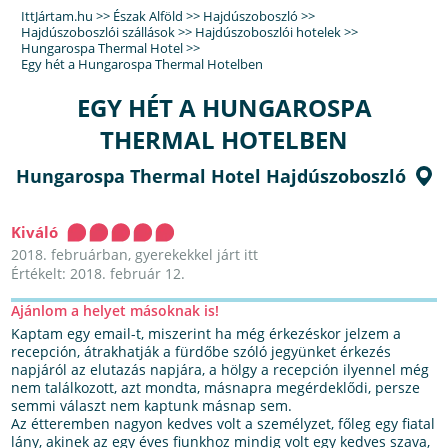
IttJártam.hu
>>
Észak Alföld
>>
Hajdúszoboszló
>>
Hajdúszoboszlói szállások
>>
Hajdúszoboszlói hotelek
>>
Hungarospa Thermal Hotel
>>
Egy hét a Hungarospa Thermal Hotelben
EGY HÉT A HUNGAROSPA
THERMAL HOTELBEN
Hungarospa Thermal Hotel Hajdúszoboszló
Kiváló
2018. februárban, gyerekekkel járt itt
Értékelt: 2018. február 12.
Ajánlom a helyet másoknak is!
Kaptam egy email-t, miszerint ha még érkezéskor jelzem a
recepción, átrakhatják a fürdőbe szóló jegyünket érkezés
napjáról az elutazás napjára, a hölgy a recepción ilyennel még
nem találkozott, azt mondta, másnapra megérdeklődi, persze
semmi választ nem kaptunk másnap sem.
Az étteremben nagyon kedves volt a személyzet, főleg egy fiatal
lány, akinek az egy éves fiunkhoz mindig volt egy kedves szava,