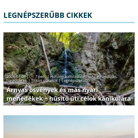
LEGNÉPSZERŰBB CIKKEK
2026.07.08 |
7 perc
|
Hétvégi kimozduláshoz
|
Kirándulás,
túraötletek
|
Titkos úticélok
|
Legnépszerűbb
Árnyas ösvények és más nyári
menedékek − hűsítő úti célok kánikulára