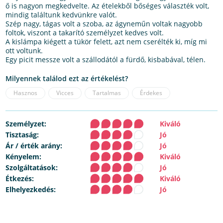
ő is nagyon megkedvelte. Az ételekből bőséges választék volt,
mindig találtunk kedvünkre valót.
Szép nagy, tágas volt a szoba, az ágyneműn voltak nagyobb
foltok, viszont a takarító személyzet kedves volt.
A kislámpa kiégett a tükör felett, azt nem cserélték ki, míg mi
ott voltunk.
Egy picit messze volt a szállodától a fürdő, kisbabával, télen.
Milyennek találod ezt az értékelést?
Hasznos
Vicces
Tartalmas
Érdekes
Személyzet:
Kiváló
Tisztaság:
Jó
Ár / érték arány:
Jó
Kényelem:
Kiváló
Szolgáltatások:
Jó
Étkezés:
Kiváló
Elhelyezkedés:
Jó