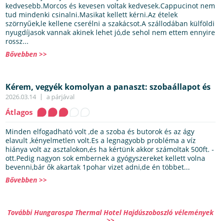
kedvesebb.Morcos és kevesen voltak kedvesek.Cappucinot nem
tud mindenki csinalni.Masikat kellett kérni.Az ételek
szörnyűek,le kellene cserélni a szakácsot.A szállodában külföldi
nyugdíjasok vannak akinek lehet jó,de sehol nem ettem ennyire
rossz...
Bővebben >>
Kérem, vegyék komolyan a panaszt: szobaállapot és
vízellátás hiánya
2026.03.14
a párjával
Átlagos
Minden elfogadható volt ,de a szoba és butorok és az ágy
elavult ,kényelmetlen volt.Es a legnagyobb probléma a víz
hiánya volt az asztalokon,és ha kértünk akkor számoltak 500ft. -
ott.Pedig nagyon sok embernek a gyógyszereket kellett volna
bevenni,bár ők akartak 1pohar vizet adni,de én többet...
Bővebben >>
További Hungarospa Thermal Hotel Hajdúszoboszló vélemények
>>