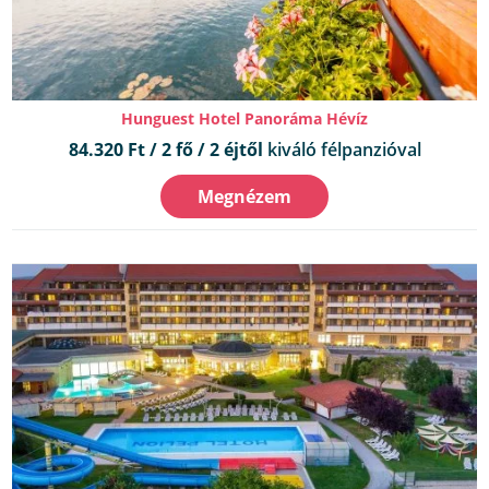
Hunguest Hotel Panoráma Hévíz
84.320 Ft / 2 fő / 2 éjtől
kiváló félpanzióval
Megnézem