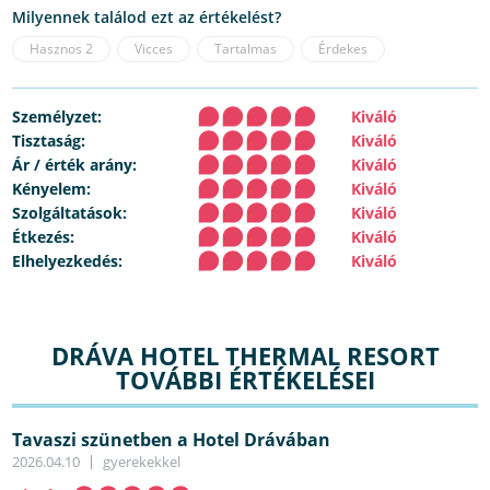
Milyennek találod ezt az értékelést?
Hasznos
2
Vicces
Tartalmas
Érdekes
Személyzet:
Kiváló
Tisztaság:
Kiváló
Ár / érték arány:
Kiváló
Kényelem:
Kiváló
Szolgáltatások:
Kiváló
Étkezés:
Kiváló
Elhelyezkedés:
Kiváló
DRÁVA HOTEL THERMAL RESORT
TOVÁBBI ÉRTÉKELÉSEI
Tavaszi szünetben a Hotel Drávában
2026.04.10
gyerekekkel