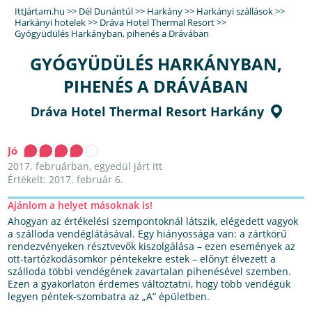
IttJártam.hu
>>
Dél Dunántúl
>>
Harkány
>>
Harkányi szállások
>>
Harkányi hotelek
>>
Dráva Hotel Thermal Resort
>>
Gyógyüdülés Harkányban, pihenés a Drávában
GYÓGYÜDÜLÉS HARKÁNYBAN,
PIHENÉS A DRÁVÁBAN
Dráva Hotel Thermal Resort Harkány
Jó
2017. februárban, egyedül járt itt
Értékelt: 2017. február 6.
Ajánlom a helyet másoknak is!
Ahogyan az értékelési szempontoknál látszik, elégedett vagyok
a szálloda vendéglátásával. Egy hiányossága van: a zártkörű
rendezvényeken résztvevők kiszolgálása – ezen események az
ott-tartózkodásomkor péntekekre estek – előnyt élvezett a
szálloda többi vendégének zavartalan pihenésével szemben.
Ezen a gyakorlaton érdemes változtatni, hogy több vendégük
legyen péntek-szombatra az „A” épületben.