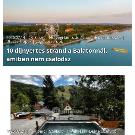
2026.07.14 |
8 perc
|
Hétvégi kimozduláshoz
|
Hová utazzak?
|
Utazási tippek
|
Legnépszerűbb
10 díjnyertes strand a Balatonnál,
amiben nem csalódsz
2026.07.21 |
7 perc
|
Szállások
|
Wellness
|
Legnépszerűbb