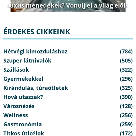
Luxus menedékek? Vonulj el a világ elől!
ÉRDEKES CIKKEINK
Hétvégi kimozduláshoz
(784)
Szuper látnivalók
(505)
Szállások
(322)
Gyermekekkel
(296)
Kirándulás, túraötletek
(325)
Hová utazzak?
(390)
Városnézés
(128)
Wellness
(256)
Gasztronómia
(259)
Titkos úticélok
(172)