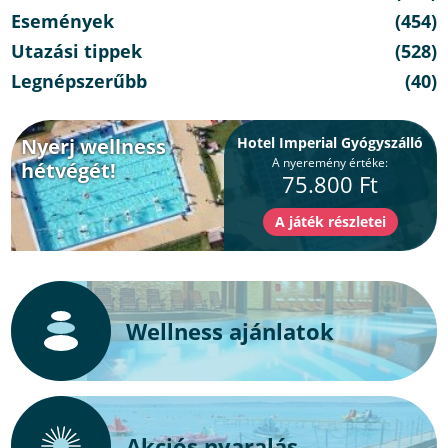
Események
(454)
Utazási tippek
(528)
Legnépszerűbb
(40)
Nyerj wellness
Hotel Imperial Gyógyszálló
A nyeremény értéke:
hétvégét!
75.800 Ft
Wellness ajánlatok
Akciós nyaralás