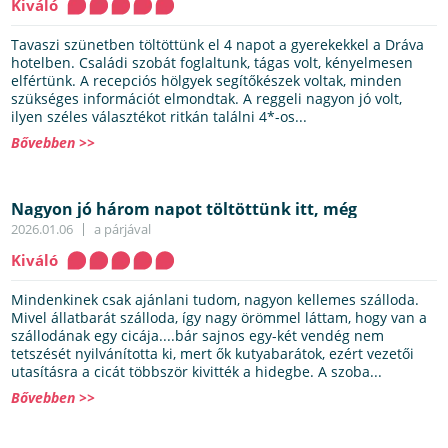
Kiváló
Tavaszi szünetben töltöttünk el 4 napot a gyerekekkel a Dráva
hotelben. Családi szobát foglaltunk, tágas volt, kényelmesen
elfértünk. A recepciós hölgyek segítőkészek voltak, minden
szükséges információt elmondtak. A reggeli nagyon jó volt,
ilyen széles választékot ritkán találni 4*-os...
Bővebben >>
Nagyon jó három napot töltöttünk itt, még
visszajövünk! Mindenkinek ajánlom!
2026.01.06
a párjával
Kiváló
Mindenkinek csak ajánlani tudom, nagyon kellemes szálloda.
Mivel állatbarát szálloda, így nagy örömmel láttam, hogy van a
szállodának egy cicája....bár sajnos egy-két vendég nem
tetszését nyilvánította ki, mert ők kutyabarátok, ezért vezetői
utasításra a cicát többször kivitték a hidegbe. A szoba...
Bővebben >>