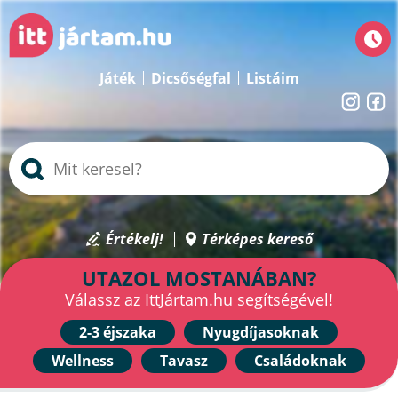
Játék
Dicsőségfal
Listáim
Értékelj!
Térképes kereső
UTAZOL MOSTANÁBAN?
Válassz az IttJártam.hu segítségével!
2-3 éjszaka
Nyugdíjasoknak
Wellness
Tavasz
Családoknak