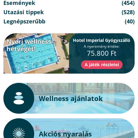
Események
(454)
Utazási tippek
(528)
Legnépszerűbb
(40)
Nyerj wellness
Hotel Imperial Gyógyszálló
A nyeremény értéke:
hétvégét!
75.800 Ft
Wellness ajánlatok
Akciós nyaralás