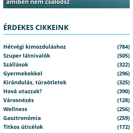
amiben nem csalódsz
ÉRDEKES CIKKEINK
Hétvégi kimozduláshoz
(784)
Szuper látnivalók
(505)
Szállások
(322)
Gyermekekkel
(296)
Kirándulás, túraötletek
(325)
Hová utazzak?
(390)
Városnézés
(128)
Wellness
(256)
Gasztronómia
(259)
Titkos úticélok
(172)