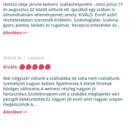
Hosszú ideje járunk kedvenc szálláshelyünkre , most július 15
és augusztus 02 között voltunk ott. Igazából egy szóban is
elmondhatnám véleményemet, amely: KIVÁLÓ. Ennél azért
részletesebben szeretnék értékelni. Szobafoglalás: Szabina -
gyors, pontos, kedves és rugalmas. Recepció érkezéskor és...
Bővebben >>
2026.06.04
a párjával
Kiváló
Már négyszer voltunk a szállodába de soha nem csalódtunk.
Személyzet nagyon kedves figyelmesek.A ételek finomak
bőséges változatos.A welness részleg nagyon jó
fantasztikus.Szúletésnapom volt a szobába meglepetés várt
pezsgőt bekészitettek.Ez nagyon jól esett amit nagyon szépen
megköszönök.A...
Bővebben >>