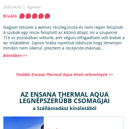
2026.04.03
egyedül
Kiváló
Nagyon tetszett a welnes részleg,tiszta és nem régen felújitott.
A szobák egy része felújított az kitűnő állapt, mi a szuperior
716 os pszobában voltunk, ami végüis elfogadható volt kivéve a
wc működése. Sajnos hiába nyomtuk többször,hogy lemenjen
minden nem sikerül. Jeleztem a recepción,másnap...
Bővebben >>
További Ensana Thermal Aqua Hévíz vélemények >>
AZ ENSANA THERMAL AQUA
LEGNÉPSZERŰBB CSOMAGJAI