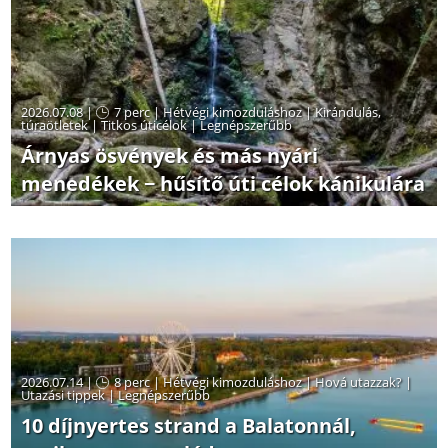
2026.07.08 |
7 perc
|
Hétvégi kimozduláshoz
|
Kirándulás,
túraötletek
|
Titkos úticélok
|
Legnépszerűbb
Árnyas ösvények és más nyári
menedékek − hűsítő úti célok kánikulára
2026.07.14 |
8 perc
|
Hétvégi kimozduláshoz
|
Hová utazzak?
|
Utazási tippek
|
Legnépszerűbb
10 díjnyertes strand a Balatonnál,