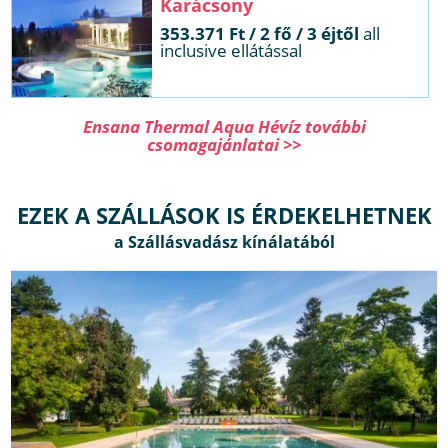
Karácsony
353.371 Ft / 2 fő / 3 éjtől
all
inclusive ellátással
Ensana Thermal Aqua Hévíz további
csomagajánlatai >>
EZEK A SZÁLLÁSOK IS ÉRDEKELHETNEK