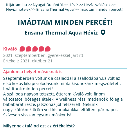
IttJártam.hu
>>
Nyugat Dunántúl
>>
Hévíz
>>
Hévízi szállások
>>
Hévízi hotelek
>>
Ensana Thermal Aqua
>>
Imádtam minden percét!
IMÁDTAM MINDEN PERCÉT!
Ensana Thermal Aqua Hévíz
Kiváló
2021. szeptemberben, gyerekekkel járt itt
Értékelt: 2021. október 21.
Ajánlom a helyet másoknak is!
Szeptemberben voltunk a családdal a szállodában.Ez volt az
első közös kikapcsolódásunk mióta kisunokánk megszületett.
Imádtunk minden percét!
A szálloda nagyon tetszett, étterem kíváló volt, finom,
változatos, bőséges ételek. A wellness rész, medencék, főleg a
bababarát része, játszóház jól felszerelt. Nekünk
nagyszülőknek öröm volt kisunokánkkal eltölteni pár napot.
Szívesen visszamegyünk máskor is!
Milyennek találod ezt az értékelést?