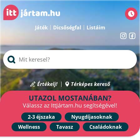
Játék
Dicsőségfal
Listáim
Értékelj!
Térképes kereső
UTAZOL MOSTANÁBAN?
Válassz az IttJártam.hu segítségével!
2-3 éjszaka
Nyugdíjasoknak
Wellness
Tavasz
Családoknak