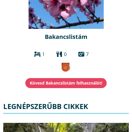
Bakancslistám
1
0
7
LEGNÉPSZERŰBB CIKKEK