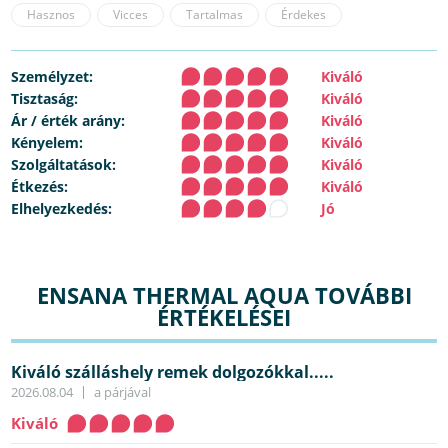
Hasznos
Vicces
Tartalmas
Érdekes
Személyzet:
Kiváló
Tisztaság:
Kiváló
Ár / érték arány:
Kiváló
Kényelem:
Kiváló
Szolgáltatások:
Kiváló
Étkezés:
Kiváló
Elhelyezkedés:
Jó
ENSANA THERMAL AQUA TOVÁBBI
ÉRTÉKELÉSEI
Kiváló szálláshely remek dolgozókkal.....
2026.08.04
a párjával
Kiváló