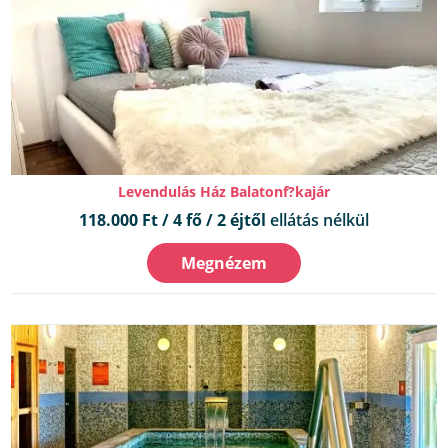
Levendulás Ház Balatonf?kajár
118.000 Ft / 4 fő / 2 éjtől
ellátás nélkül
Megnézem