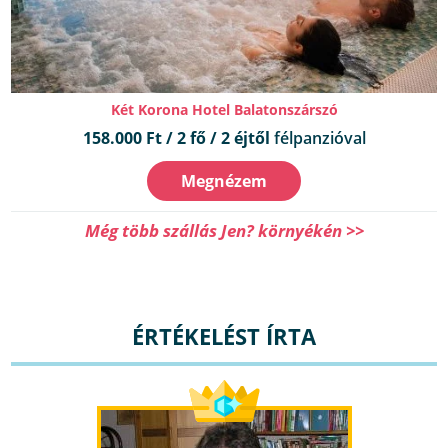
Két Korona Hotel Balatonszárszó
158.000 Ft / 2 fő / 2 éjtől
félpanzióval
Megnézem
Még több szállás Jen? környékén >>
ÉRTÉKELÉST ÍRTA