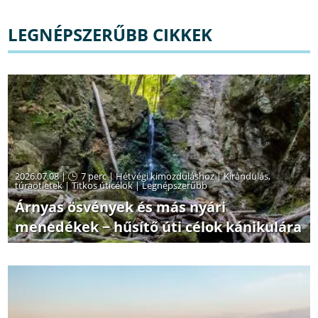
LEGNÉPSZERŰBB CIKKEK
2026.07.08 |
7 perc
|
Hétvégi kimozduláshoz
|
Kirándulás,
túraötletek
|
Titkos úticélok
|
Legnépszerűbb
Árnyas ösvények és más nyári
menedékek − hűsítő úti célok kánikulára