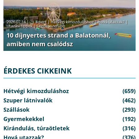
2026.07.14 |
8 perc
|
Hétvégi kimozduláshoz
|
Hová utazzak?
|
Utazási tippek
|
Legnépszerűbb
10 díjnyertes strand a Balatonnál,
amiben nem csalódsz
ÉRDEKES CIKKEINK
Hétvégi kimozduláshoz
(659)
Szuper látnivalók
(462)
Szállások
(293)
Gyermekekkel
(192)
Kirándulás, túraötletek
(316)
Hová utazzak?
(376)