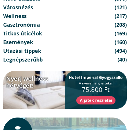
Városnézés
(121)
Wellness
(217)
Gasztronómia
(208)
Titkos úticélok
(169)
Események
(160)
Utazási tippek
(494)
Legnépszerűbb
(40)
Nyerj wellness
Hotel Imperial Gyógyszálló
A nyeremény értéke:
hétvégét!
75.800 Ft