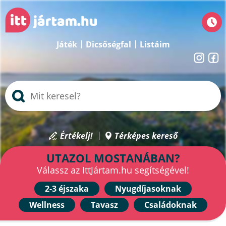
Játék
Dicsőségfal
Listáim
Értékelj!
Térképes kereső
UTAZOL MOSTANÁBAN?
Válassz az IttJártam.hu segítségével!
2-3 éjszaka
Nyugdíjasoknak
Wellness
Tavasz
Családoknak