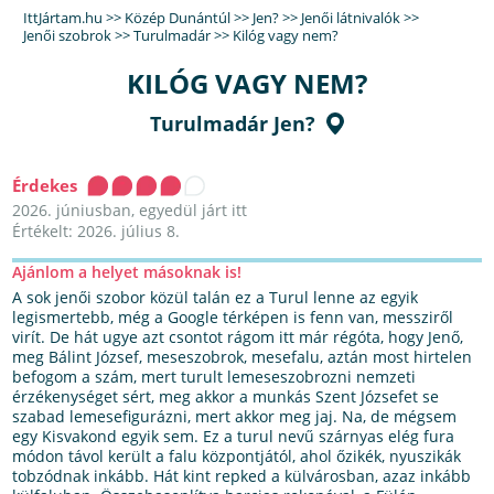
IttJártam.hu
>>
Közép Dunántúl
>>
Jen?
>>
Jenői látnivalók
>>
Jenői szobrok
>>
Turulmadár
>>
Kilóg vagy nem?
KILÓG VAGY NEM?
Turulmadár Jen?
Érdekes
2026. júniusban, egyedül járt itt
Értékelt: 2026. július 8.
Ajánlom a helyet másoknak is!
A sok jenői szobor közül talán ez a Turul lenne az egyik
legismertebb, még a Google térképen is fenn van, messziről
virít. De hát ugye azt csontot rágom itt már régóta, hogy Jenő,
meg Bálint József, meseszobrok, mesefalu, aztán most hirtelen
befogom a szám, mert turult lemeseszobrozni nemzeti
érzékenységet sért, meg akkor a munkás Szent Józsefet se
szabad lemesefigurázni, mert akkor meg jaj. Na, de mégsem
egy Kisvakond egyik sem. Ez a turul nevű szárnyas elég fura
módon távol került a falu központjától, ahol őzikék, nyuszikák
tobzódnak inkább. Hát kint repked a külvárosban, azaz inkább