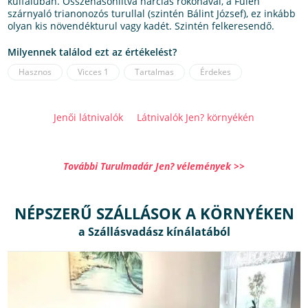
külfaluban. Összehasonlítva harcias rokonával, a Fülén
szárnyaló trianonozós turullal (szintén Bálint József), ez inkább
olyan kis növendékturul vagy kadét. Szintén felkeresendő.
Milyennek találod ezt az értékelést?
Hasznos
Vicces
1
Tartalmas
Érdekes
Jenői látnivalók
Látnivalók Jen? környékén
További Turulmadár Jen? vélemények >>
NÉPSZERŰ SZÁLLÁSOK A KÖRNYÉKEN